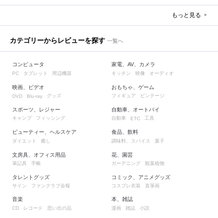
もっと見る
カテゴリーからレビューを探す
一覧へ
コンピュータ
家電、AV、カメラ
タブレット
周辺機器
キッチン
映像
オーディオ
PC
映画、ビデオ
おもちゃ、ゲーム
グッズ
フィギュア
ビンテージ
DVD
Blu-ray
スポーツ、レジャー
自動車、オートバイ
キャンプ
フィッシング
自動車
工具
ETC
ビューティー、ヘルスケア
食品、飲料
ダイエット
癒し
調味料、スパイス
菓子
文房具、オフィス用品
花、園芸
筆記具
手帳
ガーデニング
観葉植物
タレントグッズ
コミック、アニメグッズ
サイン
ファンクラブ会報
コスプレ衣装
直筆画
音楽
本、雑誌
レコード
思い出の品
漫画
雑誌
小説
CD