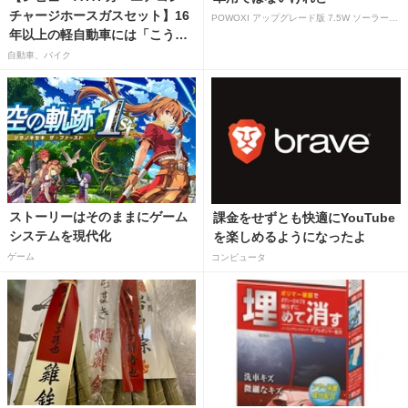
チャージホースガスセット】16
POWOXI アップグレード版 7.5W ソーラーバッテリートリクルチャージャーメンテナー 12V ポータブル防水ソーラーパネル トリクル充電キット 車、自動車、オートバイ、ボート、マリン、RV、トレーラー、スノーモービルなど用
年以上の軽自動車には「こうか
はばつぐんだ」が…
自動車、バイク
ストーリーはそのままにゲーム
課金をせずとも快適にYouTube
システムを現代化
を楽しめるようになったよ
ゲーム
コンピュータ