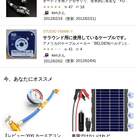
オーディオ用アクセサリで、世界的に有名な「FURUTECH」社の3Pタイプ電源ケーブルです。[AudioAccessory2010電源＆アクセサリー大全]の記事を見て、気�...
47
18
kenさん
(更新: 2012/02/21)
2012/02/16
STUDIO 708MKⅡ
サラウンド用に使用しているケーブルです。
アメリカのケーブルメーカー「BELDEN(ベルデン)」社のスピーカーケーブルです。NASAをはじめとして、各放送局、レコーディングスタジオで使用さ�...
41
4
kenさん
(更新: 2012/02/04)
2012/02/02
今、あなたにオススメ
【レビュー:YIYI カーエアコン
車用ではないけれど