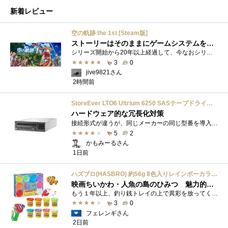
新着レビュー
空の軌跡 the 1st [Steam版]
ストーリーはそのままにゲームシステムを現代化
シリーズ開始から20年以上経過して、今なおシリーズの完結が見えてこない日本ファルコムのストーリーRPG、「英雄伝説軌跡シリーズ」。シリーズ...
3
0
jive9821さん
2時間前
StoreEver LTO6 Ultrium 6250 SASテープドライブ(内蔵型)
ハードウェア的な冗長化対策
接続形式が違うが、同じメーカーの同じ型番を導入しています。製品としてのレビューは下記の方で行っています。いざ使おうとしたときに故障�...
5
2
かもみーるさん
1日前
ハズブロ(HASBRO) 約56g 8色入りレインボーカラーのプレイ・ドー、新学期用品、2才以上のプリスクールの子供向け、子供向けのアート&クラフト 粘土 ねんど、こどもの日、子供の日プレゼント
映画ちいかわ・人魚の島のひみつ 魅力的なビラン：セイレーンを造ってみた
もう１年以上、釣り銭トレイの上で異彩を放ってくれたミャクミャクのマグネット 映画ちいかわ人魚の島のひみつを鑑賞後、素敵なビランのセイ...
3
0
フェレンギさん
2日前