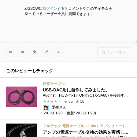
ZIGSOWに
ログイン
するとコメントやこのアイテムを
持っているユーザー全員に質問できます。
コメントする
このレビューもチェック
自作ケーブル
USB-DAC用に自作してみました。
Audinst HUD-mx1とONKYOTX-SA607を接続する為に、自作RCAケーブルを制作しました。先日、模様替えをしたので、Audinst HUD-mx1付属のRCAケーブルでは届かな...
55
16
愛生さん
(更新: 2012/01/23)
2012/01/20
フルテック 電源ケーブル（1.8m）アブソリュート・パワーMK2 ABSOLUTE POWER2-18
アンプの電源ケーブル交換の効果を実感したケーブル