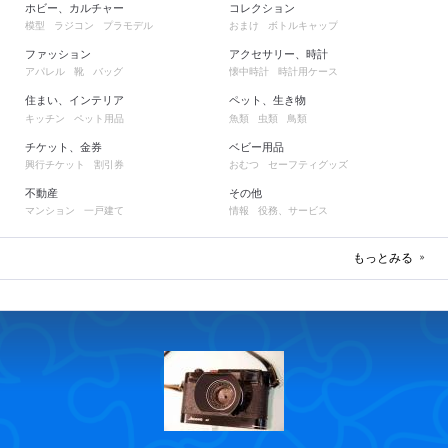
ホビー、カルチャー
コレクション
模型
ラジコン
プラモデル
おまけ
ボトルキャップ
ファッション
アクセサリー、時計
アパレル
靴
バッグ
懐中時計
時計用ケース
住まい、インテリア
ペット、生き物
キッチン
ペット用品
魚類
虫類
鳥類
チケット、金券
ベビー用品
興行チケット
割引券
おむつ
セーフティグッズ
不動産
その他
マンション
一戸建て
情報
役務、サービス
もっとみる