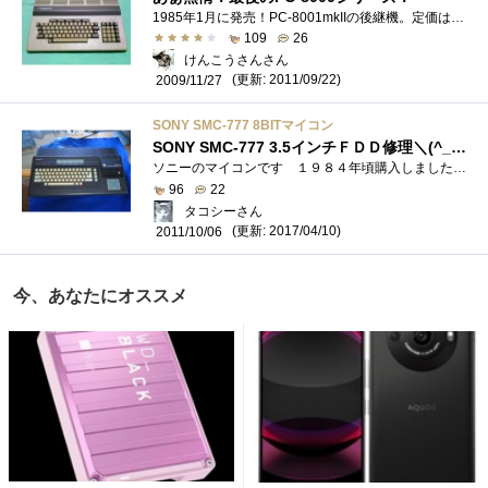
1985年1月に発売！PC-8001mkIIの後継機。定価は108,000円。他のSRシリーズ同様、FM音源を搭載し、サウンド機能も飛躍的に向上！強化されたグラフィッ�...
109
26
けんこうさんさん
(更新: 2011/09/22)
2009/11/27
SONY SMC-777 8BITマイコン
SONY SMC-777 3.5インチＦＤＤ修理＼(^_^)／
ソニーのマイコンです １９８４年頃購入しました本体とモニター（ＫＸ－１３ＣＤ１）、プリンター（ＳＭＩ－７２０）も購入しています以下�...
96
22
タコシーさん
(更新: 2017/04/10)
2011/10/06
今、あなたにオススメ