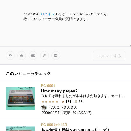
ZIGSOWに
ログイン
するとコメントやこのアイテムを
持っているユーザー全員に質問できます。
コメントする
このレビューもチェック
PC-6001
How many pages?
ＣＲＴは壊れましたが本体はまだ動きます。カートレッジはクイーンオセロと拡張ＲＡＭカードがあります。CPUμPD780C-1（Z80-A互換）3.993600MHzRAM16KB�...
131
38
けんこうさんさん
(更新: 2012/03/17)
2009/11/27
PC-8001mkIISR
あぁ無情！最後のPC-8000シリーズ！