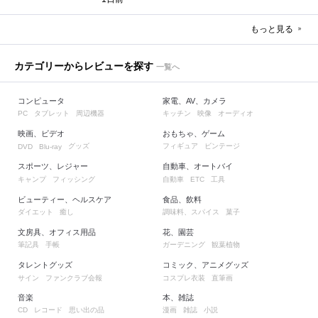
もっと見る
カテゴリーからレビューを探す
一覧へ
コンピュータ
家電、AV、カメラ
タブレット
周辺機器
キッチン
映像
オーディオ
PC
映画、ビデオ
おもちゃ、ゲーム
グッズ
フィギュア
ビンテージ
DVD
Blu-ray
スポーツ、レジャー
自動車、オートバイ
キャンプ
フィッシング
自動車
工具
ETC
ビューティー、ヘルスケア
食品、飲料
ダイエット
癒し
調味料、スパイス
菓子
文房具、オフィス用品
花、園芸
筆記具
手帳
ガーデニング
観葉植物
タレントグッズ
コミック、アニメグッズ
サイン
ファンクラブ会報
コスプレ衣装
直筆画
音楽
本、雑誌
レコード
思い出の品
漫画
雑誌
小説
CD