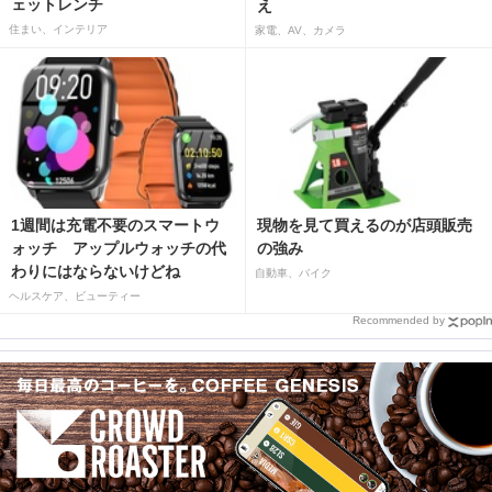
ェットレンチ
え
住まい、インテリア
家電、AV、カメラ
1週間は充電不要のスマートウ
現物を見て買えるのが店頭販売
ォッチ アップルウォッチの代
の強み
わりにはならないけどね
自動車、バイク
ヘルスケア、ビューティー
Recommended by