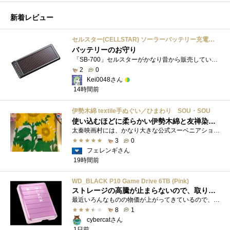
新着レビュー
セルスター(CELLSTAR) ソーラーバッテリー充電器 SB-700 DC12V専用
バッテリーのお守り
「SB-700」セルスターがかなり昔から販売しているソーラーチャージャーです。ガッツリ充電する用ではなく待機電力(暗電流って言うらしい)対策�...
2
0
Kei0048さん
14時間前
伊勢木綿 textile手ぬぐい／ひまわり SOU・SOU
使い込むほどに柔らかい伊勢木綿と友禅染の発色を楽しむ
太秦映画村には、かなり大きな公式スーベニアショップの他にも、江戸時代の町家風の飲食店や土産物店が軒を連ねておりました。 何かよいもの...
3
0
フェレンギさん
19時間前
WD_BLACK P10 Game Drive 6TB (Pink)
ストレージの高騰が止まらないので、取りあえず押さえた
最近いろんなものの物価が上がってきているので、値上がり自体にはビックリはしないが、PCパーツ・周辺機器関係というカテゴリーに絞ると、値...
8
1
cybercatさん
1日前