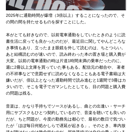
2025年に通勤時間が爆増（3倍以上）することになったので、そ
の間の間を持たせるものを探すことにした。
本がとても好きなので、以前電車通勤をしていたときのように読
書生活に戻っても良かったのだが、最近目に関してやんどころな
き事情もあり、立ったまま眼鏡を外して読むのは、ちとつらい。
あと結構読むのが速いので、読み終わった本の置き場と購入費が
大変。以前の電車通勤の時は片道1時間未満の乗車だったのに、
週に2冊以上文庫を買っていた事もある。配信元の都合や、 著者
の不祥事などで意図せずに読めなくなることもある電子書籍は大
嫌いだが、倍以上となった通勤時間で読み進むと1週間で3冊はカ
タいので、そこを電子でガマンしたとしても、目の問題と購入費
の問題は残る。
音楽は、かなり手持ちでソースがあるし、曲との出逢い・サーチ
用にサブスクもひとつ契約しているので、音楽を聴いても良いの
だが、ちと問題が。今度の勤務先は都心で、最初の数日で気づい
たが「ほぼ毎日何処かしらで遅延が起きる」。そのとき、車内放