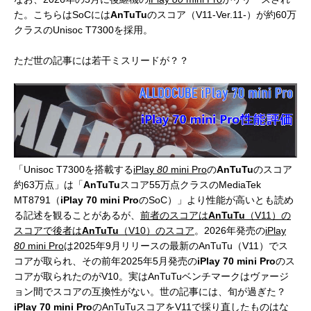
た。こちらはSoCには
AnTuTu
のスコア（V11-Ver.11-）が約60万
クラスのUnisoc T7300を採用。
ただ世の記事には若干ミスリードが？？
「Unisoc T7300を搭載する
iPlay
80
mini Pro
の
AnTuTu
のスコア
約63万点」は「
AnTuTu
スコア55万点クラスのMediaTek
MT8791（
iPlay 70 mini Pro
のSoC）」より性能が高いとも読め
る記述を観ることがあるが、
前者のスコアは
AnTuTu
（V11）の
スコアで後者は
AnTuTu
（V10）のスコア
。2026年発売の
iPlay
80
mini Pro
は2025年9月リリースの最新のAnTuTu（V11）でス
コアが取られ、その前年2025年5月発売の
iPlay 70 mini Pro
のス
コアが取られたのがV10。実はAnTuTuベンチマークはヴァージ
ョン間でスコアの互換性がない。世の記事には、旬が過ぎた？
iPlay 70 mini Pro
のAnTuTuスコアをV11で採り直したものはな