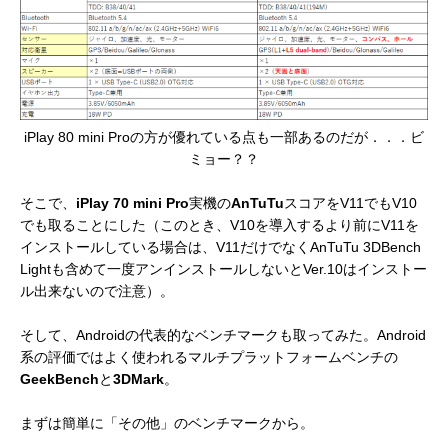
iPlay 80 mini Proの方が優れている点も一部あるのだが．．．ビ
ミョー？？
そこで、
iPlay 70 mini Pro
実機の
AnTuTu
スコアをV11でもV10
でも取ることにした（このとき、V10を導入するより前にV11を
インストールしている場合は、V11だけでなくAnTuTu 3DBench
Lightも含めて一度アンインストールしないとVer.10はインストー
ル出来ないので注意）。
そして、Androidの代表的なベンチマークも取ってみた。Android
系の評価ではよく使われるマルチプラットフォームベンチの
GeekBench
と
3DMark
。
まずは簡単に「その他」のベンチマークから。