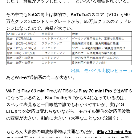
したり、輝度がアップしたり．．．といろいろ増強されている。
その中でもSoCの向上は劇的で、
AnTuTu
のスコア（V10）が40
万点クラスのエントリーグレードから、55万点クラスのミッドレ
ンジになったので、余裕が大きい。
出典：モバイル比較レビュー.jp
あとWi-Fiや通信系の向上が大きい。
Wi-Fiは
iPlay
60
mini Pro
のWiFi5から
iPlay 70 mini Pro
ではWiFi6
になっているのと、BlueToothが5.2から5.4になっているのは、
スペック表見ると一目瞭然で誰でもわかりやすいが、実は4G
LTEまでの対応は変わらないながら、モバイル通信の対応周波数
の変更が大きい。
劇的に大きい
（大事なことなので2回？）。
もちろん大多数の周波数帯域は共通なのだが、
iPlay 70 mini Pro