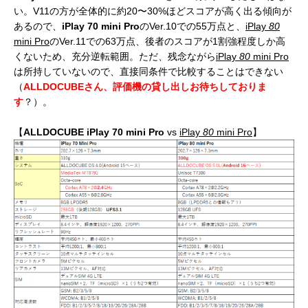
い。V11の方が全体的に約20〜30%ほどスコアが高く出る傾向が
あるので、
iPlay 70 mini Pro
のVer.10での55万点と、
iPlay
80
mini Pro
のVer.11での63万点、後者のスコアが1割強程度しか高
くないため、充分逆転範囲。ただ、残念ながら
iPlay
80
mini Pro
は所持していないので、直接同条件で比較することはできない
（
ALLDOCUBEさん、評価機の貸し出しお待ちしておりま
す
？）。
【
ALLDOCUBE
iPlay 70 mini Pro
vs
iPlay
80
mini Pro
】