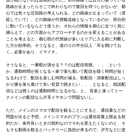
送が聴けないのは致命的なのだ。郊外路線では自分の乗っている
路線が止まったらそこで終わりなので復旧を待つしかないが、都
心では色々な迂回路が考えられる。どの路線が止まっていて（遅
延していて）、どの路線が代替輸送線となっているのか、部分的
に動いているならどう使うか、それらの情報を都心に近づく前に
捕らえて、どの方面からアプローチするのかを変えることがある
ことを考えると、都心部の代替線が多いエリアに入る前に判断し
た方が効率的。そうなると、道のりの半分以上「耳を開けてお
く」必要があり、イマイチ。
そうなると、一番暇が潰せる？？のは配信視聴。．．．という
か、通勤時間が長くなる＝家で落ち着いて配信を聴く時間が短く
なるわけで、配信を楽しむ時間が減る。歌配信・演奏配信はしっ
かり腰を落ち着けて良い音質で聴きたい．．．となると、雑談配
信などは聴くのは通勤時間となるかな、と。 音楽と違ってトー
クメインの配信なら片耳イヤホンで問題ないし。
ただ、メインのスマホで配信を観ることにすると、通信量などの
問題が出ると予想。メインスマホのプランは通信容量上限ある契
約だが、条件良いときの契約なのでそれを変えたくないのと、そ
もそも動画を観るとバッテリーに負担が来るので、夕方などに使