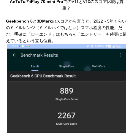
AnTuTu
の
iPlay 70 mini Pro
でのV11とV10のスコア比較は貴
重？
Geekbench 6
と
3DMark
のスコアから言うと、2022～5年くらい
のミドルレンジ（ミドルハイではない）スマホ程度の性能。だ
だ、明確に「ローエンド」はもちろん「エントリー」も確実に超
えているという立ち位置。