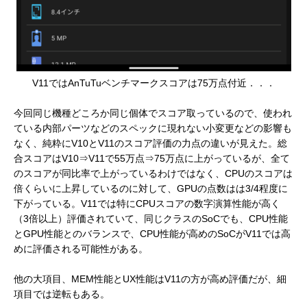
V11ではAnTuTuベンチマークスコアは75万点付近．．．
今回同じ機種どころか同じ個体でスコア取っているので、使われ
ている内部パーツなどのスペックに現れない小変更などの影響も
なく、純粋にV10とV11のスコア評価の力点の違いが見えた。総
合スコアはV10⇒V11で55万点⇒75万点に上がっているが、全て
のスコアが同比率で上がっているわけではなく、CPUのスコアは
倍くらいに上昇しているのに対して、GPUの点数はは3/4程度に
下がっている。V11では特にCPUスコアの数字演算性能が高く
（3倍以上）評価されていて、同じクラスのSoCでも、CPU性能
とGPU性能とのバランスで、CPU性能が高めのSoCがV11では高
めに評価される可能性がある。
他の大項目、MEM性能とUX性能はV11の方が高め評価だが、細
項目では逆転もある。