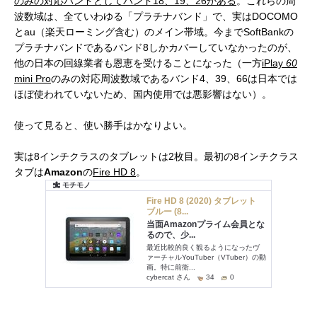
のみの対応バンドとしてバンド18、19、26がある
。これらの周
波数域は、全ていわゆる「プラチナバンド」で、実はDOCOMO
とau（楽天ローミング含む）のメイン帯域。今までSoftBankの
プラチナバンドであるバンド8しかカバーしていなかったのが、
他の日本の回線業者も恩恵を受けることになった（一方
iPlay
60
mini Pro
のみの対応周波数域であるバンド4、39、66は日本では
ほぼ使われていないため、国内使用では悪影響はない）。
使って見ると、使い勝手はかなりよい。
実は8インチクラスのタブレットは2枚目。最初の8インチクラス
タブは
Amazon
の
Fire HD 8
。