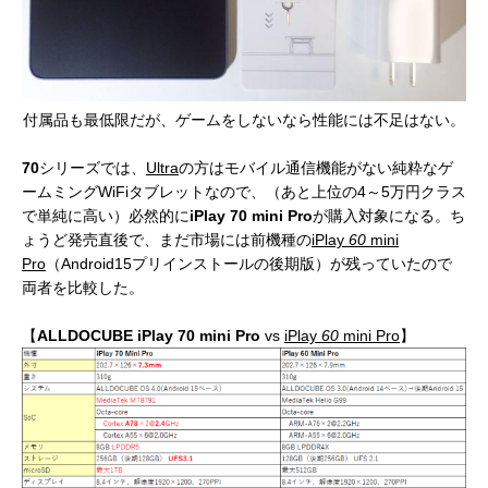
付属品も最低限だが、ゲームをしないなら性能には不足はない。
70
シリーズでは、
Ultra
の方はモバイル通信機能がない純粋なゲ
ームミングWiFiタブレットなので、（あと上位の4～5万円クラス
で単純に高い）必然的に
iPlay 70 mini Pro
が購入対象になる。ち
ょうど発売直後で、まだ市場には前機種の
iPlay
60
mini
Pro
（Android15プリインストールの後期版）が残っていたので
両者を比較した。
【
ALLDOCUBE
iPlay 70 mini Pro
vs
iPlay
60
mini Pro
】