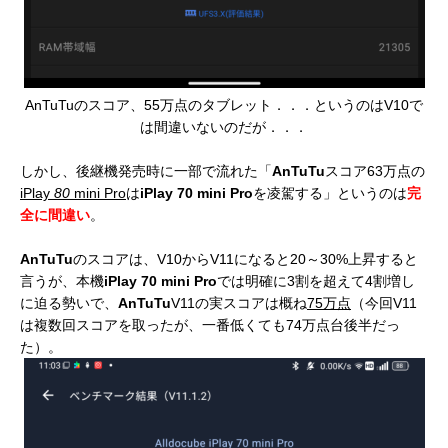
AnTuTuのスコア、55万点のタブレット．．．というのはV10で
は間違いないのだが．．．
しかし、後継機発売時に一部で流れた「
AnTuTu
スコア63万点の
iPlay
80
mini Pro
は
iPlay 70 mini Pro
を凌駕する」というのは
完
全に間違い
。
AnTuTu
のスコアは、V10からV11になると20～30%上昇すると
言うが、本機
iPlay 70 mini Pro
では明確に3割を超えて4割増し
に迫る勢いで、
AnTuTu
V11の実スコアは概ね
75万点
（今回V11
は複数回スコアを取ったが、一番低くても74万点台後半だっ
た）。