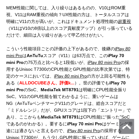
MEM性能に関しては、入り繰りはあるものの、V10はROM重
視、V11はRAM重視の傾向？UX性能の方は、トータルスコアは
明確にV11の方が高いが、これはドキュメント処理性能の
超重視
（V11はV10の8倍以上のスコア貢献度アップ）が引っ張っている
だけで、細目は入り繰りがあって甲乙付けがたい。
こういう性能項目ごとの評価の上下があるので、後継の
iPlay
80
mini Pro
は
AnTuTu
スコア（V11）は63万点で、この
iPlay 70
mini Pro
の75万点と比べると1段低いが、
iPlay
80
mini Pro
の採
用するUnisoc T7300のCPU性能とGPU性能の比率次第では、特
定のケースにおいては、
iPlay
80
mini Pro
の方が上回る可能性も
ある（
ALLDOCUBEさん、評価k...
）。世の評価でも
iPlay 70
mini Pro
のSoC、
MediaTek MT8791
は明確にCPU性能全振り
SoC。V11のGPU性能を観てわかるように、重いゲームは
NG（AnTuTuベンチマークV11のグレードは、総合スコアだと
「ミドルレンジ」だが、GPUスコアは1段下の「エントリー」で
あり、ここからも
MediaTek MT8791
はCPU性能に“振った”SoC
であるのがわかる）。要するに
iPlay 70 mini Pro
はゲーミング用
途には適さないと言えるので、
iPlay
80
mini Pro
の採用する
Unisoc T7300が、もう少しGPU性能に振っていれば、ゲームに