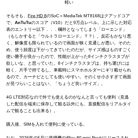
軽い
そもそも、
Fire HD 8
のSoC＝MediaTek MT8168はクアッドコア
で、
AnTuTu
のスコア（V10）だと9万点レベル。上に示した対応
表のエントリー以下．．．欄外となってしまう「ローエンド」
（もしかすると「ウルトラローエンド」？？）。反応もかなり悪
く、解像度も限られているので画面が狭く見通しが悪い。そのた
め、使う頻度は下がってきていたのだが、サイズ感はものすごく
使い勝手が良かったので、性能が上がった8インチクラスタブが
欲しいな、と思っていた。8インチクラスタブは、持ち運びには
軽く、片手で持てるし、車載時にスマホホルダーにギリ載せられ
るので、カーナビとしても使いやすい。そのくせ小さすぎて画面
が見づらいことはない、「ちょうど良いサイズ」。
4G LTE対応なので外でも使えるのがなんと言っても便利（見逃
した配信を端末に保存して観る以外にも、直接配信をリアルタイ
ムで観ることも出来る）。
購入後、SIMを入れて便利に使っている。
なお、2026年の5月に後継機の
iPlay
80
mini Pro
がリリースされ