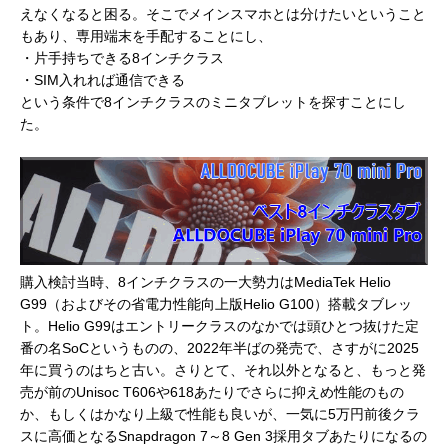
えなくなると困る。そこでメインスマホとは分けたいということ
もあり、専用端末を手配することにし、
・片手持ちできる8インチクラス
・SIM入れれば通信できる
という条件で8インチクラスのミニタブレットを探すことにし
た。
購入検討当時、8インチクラスの一大勢力はMediaTek Helio
G99（およびその省電力性能向上版Helio G100）搭載タブレッ
ト。Helio G99はエントリークラスのなかでは頭ひとつ抜けた定
番の名SoCというものの、2022年半ばの発売で、さすがに2025
年に買うのはちと古い。さりとて、それ以外となると、もっと発
売が前のUnisoc T606や618あたりでさらに抑えめ性能のもの
か、もしくはかなり上級で性能も良いが、一気に5万円前後クラ
スに高価となるSnapdragon 7～8 Gen 3採用タブあたりになるの