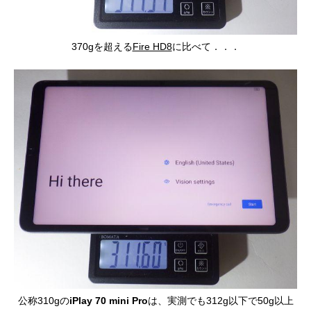
370gを超える
Fire HD8
に比べて．．．
公称310gの
iPlay 70 mini Pro
は、実測でも312g以下で50g以上