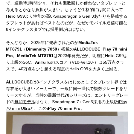
で、通勤時1時間少々、それも週数回しか使わないタブレットと
考えるとかなり負担が大きい。ちょうど価格的には間に入って
Helio G99より性能の高いSnapdragon 6 Gen 3あたりを搭載する
タブレットがあればベストなのだが、なぜかモバイル通信可能な
8インチクラスタブでは採用例がほぼない。
そんななか、2025年に発表されたのが
MediaTek
MT8791
（
Dimensity 7050
）搭載の
ALLDOCUBE
iPlay 70 mini
Pro
。
MediaTek MT8791
は2023年発売だが、明確にHelio G99よ
り上級のSoC。
AnTuTu
のスコア（V10-Ver.10-）は55万点クラ
スで、40万点を少し超える程度のHelio G99を大きく上回る。
ALLDOCUBE
は8インチクラスをはじめとしてタブレット界では
存在感が大きいメーカーで、一般に同一世代で複数グレードをリ
リースするが、当時の最新世代
70
シリーズは、エントリーグレー
ドの
無印モデル
はなく、Snapdragon 7+ Gen3採用の上級版
iPlay
70 mini Ultra
と、この
iPlay 70 mini Pro
。