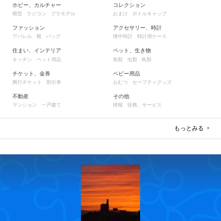
ホビー、カルチャー
コレクション
模型
ラジコン
プラモデル
おまけ
ボトルキャップ
ファッション
アクセサリー、時計
アパレル
靴
バッグ
懐中時計
時計用ケース
住まい、インテリア
ペット、生き物
キッチン
ペット用品
魚類
虫類
鳥類
チケット、金券
ベビー用品
興行チケット
割引券
おむつ
セーフティグッズ
不動産
その他
マンション
一戸建て
情報
役務、サービス
もっとみる