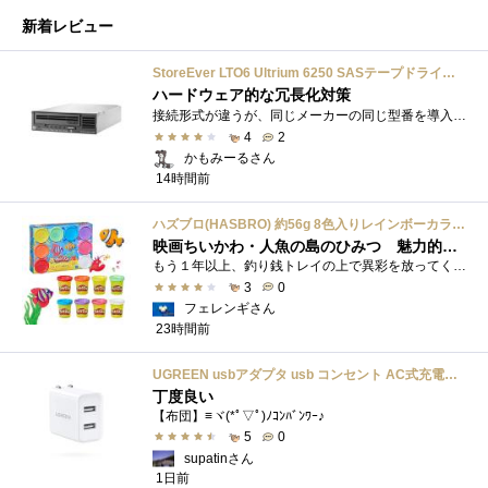
新着レビュー
StoreEver LTO6 Ultrium 6250 SASテープドライブ(内蔵型)
ハードウェア的な冗長化対策
接続形式が違うが、同じメーカーの同じ型番を導入しています。製品としてのレビューは下記の方で行っています。いざ使おうとしたときに故障�...
4
2
かもみーるさん
14時間前
ハズブロ(HASBRO) 約56g 8色入りレインボーカラーのプレイ・ドー、新学期用品、2才以上のプリスクールの子供向け、子供向けのアート&クラフト 粘土 ねんど、こどもの日、子供の日プレゼント
映画ちいかわ・人魚の島のひみつ 魅力的なビラン：セイレーンを造ってみた
もう１年以上、釣り銭トレイの上で異彩を放ってくれたミャクミャクのマグネット 映画ちいかわ人魚の島のひみつを鑑賞後、素敵なビランのセイ...
3
0
フェレンギさん
23時間前
UGREEN usbアダプタ usb コンセント AC式充電器 3.1A PSE認証済み 折りたたみ式プラグ 2ポート
丁度良い
【布団】≡ヾ(*ﾟ▽ﾟ)ﾉｺﾝﾊﾞﾝﾜｰ♪
5
0
supatinさん
1日前