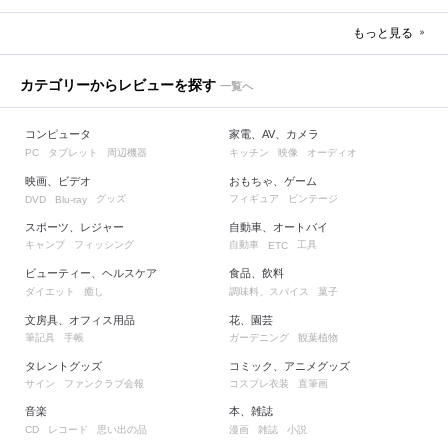
もっと見る
カテゴリーからレビューを探す
一覧へ
コンピュータ
家電、AV、カメラ
タブレット
周辺機器
キッチン
映像
オーディオ
PC
映画、ビデオ
おもちゃ、ゲーム
グッズ
フィギュア
ビンテージ
DVD
Blu-ray
スポーツ、レジャー
自動車、オートバイ
キャンプ
フィッシング
自動車
工具
ETC
ビューティー、ヘルスケア
食品、飲料
ダイエット
癒し
調味料、スパイス
菓子
文房具、オフィス用品
花、園芸
筆記具
手帳
ガーデニング
観葉植物
タレントグッズ
コミック、アニメグッズ
サイン
ファンクラブ会報
コスプレ衣装
直筆画
音楽
本、雑誌
レコード
思い出の品
漫画
雑誌
小説
CD