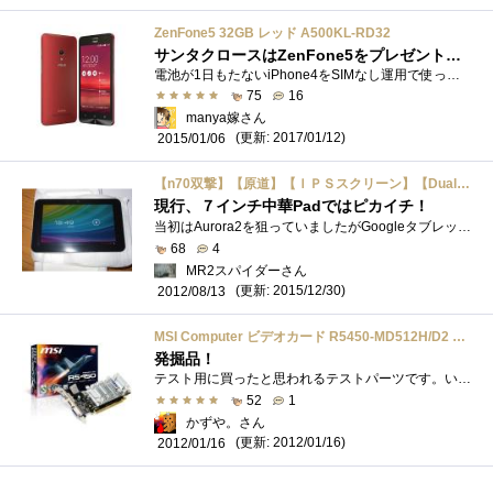
ZenFone5 32GB レッド A500KL-RD32
サンタクロースはZenFone5をプレゼントしてくれました。
電池が1日もたないiPhone4をSIMなし運用で使っているのを見て、イライラしていた旦那がクリスマスプレゼントに買ってくれました。※奥にあるのは...
75
16
manya嫁さん
(更新: 2017/01/12)
2015/01/06
【n70双撃】【原道】【ＩＰＳスクリーン】【Dual Core】 タブレット ＰＣ 本体
現行、７インチ中華Padではピカイチ！
当初はAurora2を狙っていましたがGoogleタブレットが格安で発売の情報を聞き取り止め。 しかし、日本未発売で結局、3万前後するということでこれ�...
68
4
MR2スパイダーさん
(更新: 2015/12/30)
2012/08/13
MSI Computer ビデオカード R5450-MD512H/D2 R5450-MD512H/D2
発掘品！
テスト用に買ったと思われるテストパーツです。いつどこでいくらで買ったかもわかりませんｗとりあえずあるのです！
52
1
かずや。さん
(更新: 2012/01/16)
2012/01/16