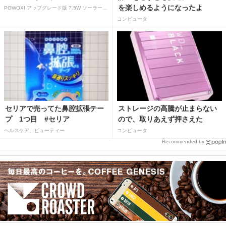
を楽しめるようになったよ
POWOXI アップグレード版 7.5W ソーラーバッテリートリクルチャージャーメンテナー 12V ポータブル防水ソーラーパネル トリクル充電キット 車、自動車、オートバイ、ボート、マリン、RV、トレーラー、スノーモービルなど用
コンピュータ
セリアで売ってた鼻腔拡張テー
ストレージの高騰が止まらない
プ 1つ目 #セリア
ので、取りあえず押さえた
ヘルスケア、ビューティー
コンピュータ
Recommended by