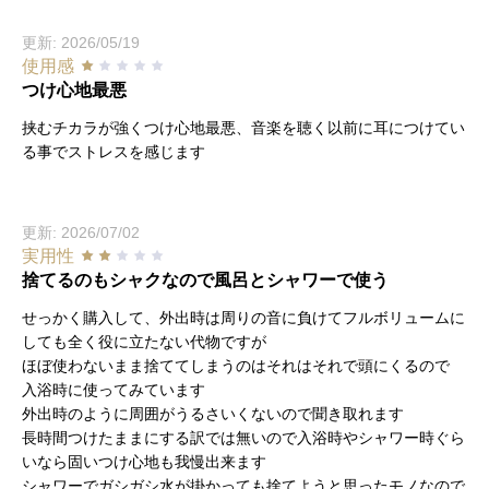
更新: 2026/05/19
使用感
つけ心地最悪
挟むチカラが強くつけ心地最悪、音楽を聴く以前に耳につけてい
る事でストレスを感じます
更新: 2026/07/02
実用性
捨てるのもシャクなので風呂とシャワーで使う
せっかく購入して、外出時は周りの音に負けてフルボリュームに
しても全く役に立たない代物ですが
ほぼ使わないまま捨ててしまうのはそれはそれで頭にくるので
入浴時に使ってみています
外出時のように周囲がうるさいくないので聞き取れます
長時間つけたままにする訳では無いので入浴時やシャワー時ぐら
いなら固いつけ心地も我慢出来ます
シャワーでガシガシ水が掛かっても捨てようと思ったモノなので