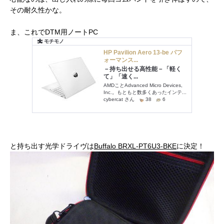
その耐久性かな。
ま、これでDTM用ノートPC
と持ち出す光学ドライヴは
Buffalo
BRXL-PT6U3-BKE
に決定！