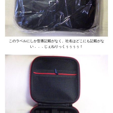
このラベルにしか型番記載がなく、社名はどこにも記載がな
い．．．じぇねりっくぅぅぅぅ！