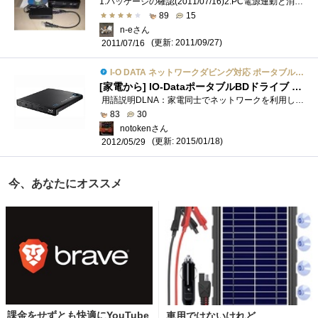
1.パッケージの確認(2011/07/16)2.PC電源連動と消費電力の計測追記(2011/07/17)3.2層BD-REの書き込みテスト追記(2011/07/18)4.PC用地デジチューナーからダビン�...
89
15
n-eさん
(更新: 2011/09/27)
2011/07/16
I-O DATA ネットワークダビング対応 ポータブルブルーレイドライブ BRP-U6DM
[家電から] IO-DataポータブルBDドライブ [DISCに保存出来る]
用語説明DLNA：家電同士でネットワークを利用して、メディアファイルをやりとりする仕組み。これがないと3チャンネル同時録画とかあまり意味�...
83
30
notokenさん
(更新: 2015/01/18)
2012/05/29
今、あなたにオススメ
課金をせずとも快適にYouTube
車用ではないけれど