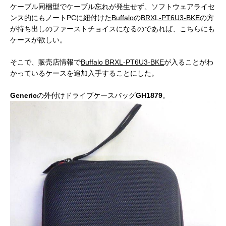
ケーブル同梱型でケーブル忘れが発生せず、ソフトウェアライセ
ンス的にもノートPCに紐付けた
Buffalo
の
BRXL-PT6U3-BKE
の方
が持ち出しのファーストチョイスになるのであれば、こちらにも
ケースが欲しい。
そこで、販売店情報で
Buffalo
BRXL-PT6U3-BKE
が入ることがわ
かっているケースを追加入手することにした。
Generic
の外付けドライブケースバッグ
GH1879
。