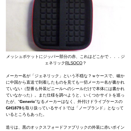
メッシュポケットにジッパー部分の赤、これはどこかで．．．ジ
ェネリック
RLSOCO
？
メーカー名が「ジェネリック」という不穏な？ｗケースで、確か
に中国から直送で到着したものを見ても一切メーカー名が書かれ
ていない（型番も外装ビニールへのシールだけで本体には書かれ
ていなかった）。また仕様を調べようと、いくつかサイトを巡っ
たが、“
Generic
”なるメーカーはなく、外付けドライブケースの
GH1879
を取り扱っているサイトでは「ノーブランド」となって
いるところもあった。
造りは、黒のオックスフォードファブリックの外装に赤いポイン