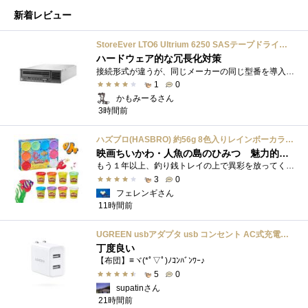
新着レビュー
StoreEver LTO6 Ultrium 6250 SASテープドライブ(内蔵型)
ハードウェア的な冗長化対策
接続形式が違うが、同じメーカーの同じ型番を導入しています。製品としてのレビューは下記の方で行っています。いざ使おうとしたときに故障�...
1
0
かもみーるさん
3時間前
ハズブロ(HASBRO) 約56g 8色入りレインボーカラーのプレイ・ドー、新学期用品、2才以上のプリスクールの子供向け、子供向けのアート&クラフト 粘土 ねんど、こどもの日、子供の日プレゼント
映画ちいかわ・人魚の島のひみつ 魅力的なビラン：セイレーンを造ってみた
もう１年以上、釣り銭トレイの上で異彩を放ってくれたミャクミャクのマグネット 映画ちいかわ人魚の島のひみつを鑑賞後、素敵なビランのセイ...
3
0
フェレンギさん
11時間前
UGREEN usbアダプタ usb コンセント AC式充電器 3.1A PSE認証済み 折りたたみ式プラグ 2ポート
丁度良い
【布団】≡ヾ(*ﾟ▽ﾟ)ﾉｺﾝﾊﾞﾝﾜｰ♪
5
0
supatinさん
21時間前