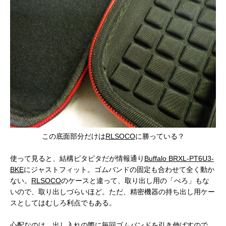
この底面部分だけは
RLSOCO
に勝っている？
使って見ると、結構ピタピタだが情報通り
Buffalo
BRXL-PT6U3-
BKE
にジャストフィット。ゴムバンドの固定も合わせて全く動か
ない。
RLSOCO
のケースと違って、取り出し用の「べろ」もな
いので、取り出しづらいほど。ただ、精密機器の持ち出し用ケー
スとしてはむしろ利点でもある。
心配なのは、出し入れの際に毎回ゴムバンドを引き伸ばすので、