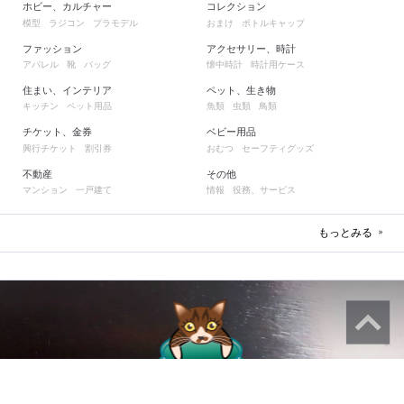
ホビー、カルチャー
コレクション
模型
ラジコン
プラモデル
おまけ
ボトルキャップ
ファッション
アクセサリー、時計
アパレル
靴
バッグ
懐中時計
時計用ケース
住まい、インテリア
ペット、生き物
キッチン
ペット用品
魚類
虫類
鳥類
チケット、金券
ベビー用品
興行チケット
割引券
おむつ
セーフティグッズ
不動産
その他
マンション
一戸建て
情報
役務、サービス
もっとみる