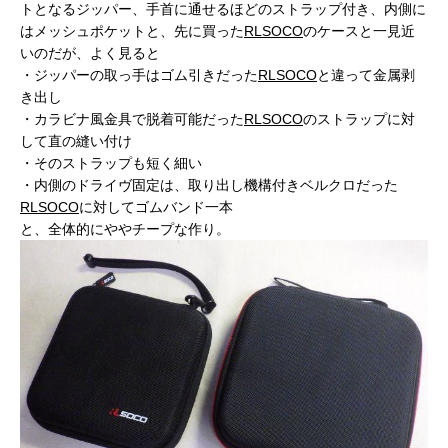
トとなるジッパー、手首に通せるほどのストラップ付き、内側に
はメッシュポケットと、先に買った
RLSOCO
のケースと一見近
いのだが、よく見ると
・ジッパーの取っ手はゴム引きだった
RLSOCO
と違って金属剥
き出し
・カラビナ風金具で脱着可能だった
RLSOCO
のストラップに対
して直の縫い付け
・そのストラップも短く細い
・内側のドライヴ固定は、取り出し機構付きベルクロだった
RLSOCO
に対してゴムバンド一本
と、全体的にややチープな作り。