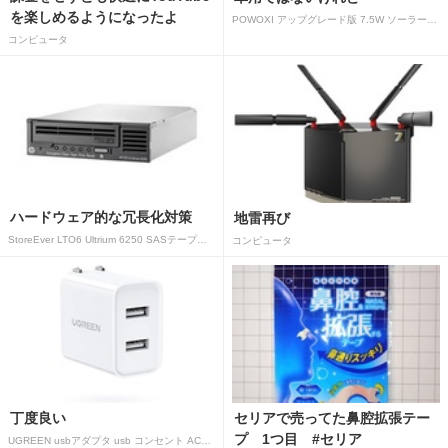
を楽しめるようになったよ
POWOXI アップグレード版 7.5W ソーラーバッテリートリクルチャージャーメンテナー 12V ポータブル防水ソーラーパネル トリクル充電キット 車、自動車、オートバイ、ボート、マリン、RV、トレーラー、スノーモービルなど用
コンピュータ
ハードウェア的な冗長化対策
地雷再び
StoreEver LTO6 Ultrium 6250 SASテープドライブ(内蔵型)
コンピュータ
丁度良い
セリアで売ってた鼻腔拡張テー
プ 1つ目 #セリア
UGREEN usbアダプタ usb コンセント AC式充電器 3.1A PSE認証済み 折りたたみ式プラグ 2ポート