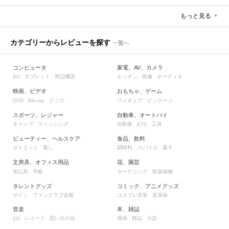
もっと見る
カテゴリーからレビューを探す
一覧へ
コンピュータ
家電、AV、カメラ
タブレット
周辺機器
キッチン
映像
オーディオ
PC
映画、ビデオ
おもちゃ、ゲーム
グッズ
フィギュア
ビンテージ
DVD
Blu-ray
スポーツ、レジャー
自動車、オートバイ
キャンプ
フィッシング
自動車
工具
ETC
ビューティー、ヘルスケア
食品、飲料
ダイエット
癒し
調味料、スパイス
菓子
文房具、オフィス用品
花、園芸
筆記具
手帳
ガーデニング
観葉植物
タレントグッズ
コミック、アニメグッズ
サイン
ファンクラブ会報
コスプレ衣装
直筆画
音楽
本、雑誌
レコード
思い出の品
漫画
雑誌
小説
CD