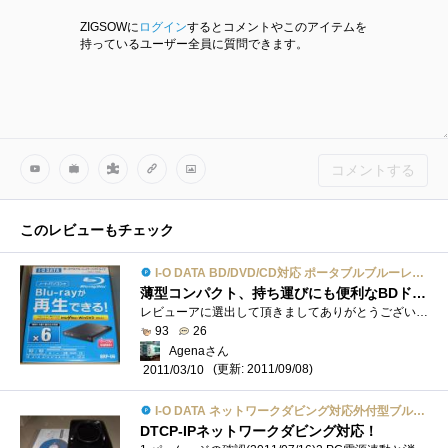
ZIGSOWに
ログイン
するとコメントやこのアイテムを
持っているユーザー全員に質問できます。
コメントする
このレビューもチェック
I-O DATA BD/DVD/CD対応 ポータブルブルーレイディスクドライブ BRP-U6
薄型コンパクト、持ち運びにも便利なBDドライブ
レビューアに選出して頂きましてありがとうございます！ノートパソコンや薄型PC等に使用されるスリムタイプのBDドライブを搭載したモデルです�...
93
26
Agenaさん
(更新: 2011/09/08)
2011/03/10
I-O DATA ネットワークダビング対応外付型ブルーレイディスクドライブ BRD-U8DM
DTCP-IPネットワークダビング対応！