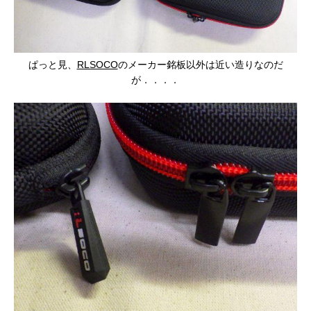
ぱっと見、
RLSOCO
のメーカー銘板以外は近い造りなのだ
が．．．．