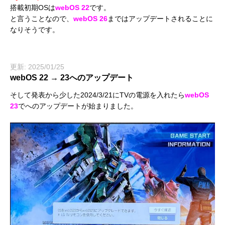
搭載初期OSは
webOS 22
です。
と言うことなので、
webOS 26
まではアップデートされることに
なりそうです。
更新: 2025/01/25
webOS 22 → 23へのアップデート
そして発表から少した2024/3/21にTVの電源を入れたら
webOS
23
でへのアップデートが始まりました。