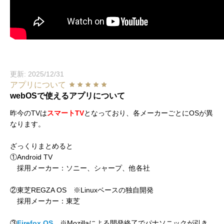
更新: 2025/12/31
アプリについて
webOSで使えるアプリについて
昨今のTVは
スマートTV
となっており、各メーカーごとにOSが異
なります。
ざっくりまとめると
①Android TV
採用メーカー：ソニー、シャープ、他各社
②東芝REGZA OS ※Linuxベースの独自開発
採用メーカー：東芝
③
Firefox OS
※Mozillaによる開発終了でパナソニックが引き