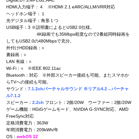
HDMI入力端子：４ ※HDMI 2.1 eARC/ALLM/VRR対応
ヘッドホン端子：１
光デジタル端子：角形１つ
USB端子：3 ※説明書によるとUSB2.0仕様。
4K録画でも35Mbps程度なので2番組同時録画を
してもUSB2.0の480Mbpsで充分。
外付けHDD録画：○
裏録画：○
LAN 有線：○
Wi-Fi：○ ※IEEE 802.11ac
Bluetooth：対応 ※外部スピーカー接続も可能。またスマホか
らTVへの接続も可能。
サウンド：
7.1.2chバーチャルサウンド ※リアル4.2→バーチャ
ル7.1.2
スピーカー：
2.2ch
フロント：2個/20W ウーファー：2個/20W
ゲーム機能：HGiGゲームモード、NVIDIA G-SYNC対応、AMD
FreeSync対応
定格消費電力：363W
年間消費電力：209kWh/年
OS：
webOS 22