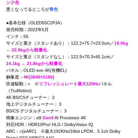
ンク色
悪くなってるところが
青色
●基本仕様（OLED55C2PJA）
発売時期：2022年5月
インチ：55
サイズと重さ（スタンドあり）：122.2×75.7×23.0cm／
16.0kg
← 22.5kgから軽量化
サイズと重さ（スタンドなし）：122.5×70.3×45.1cm／
14.1kg ← 21.8kgから軽量化
パネル：
OLED evo 4K(有機EL)
解像度：
4K(3840×2160)
倍速駆動：○ ※
リフレッシュレート最大120Hz
パネル
（TruMotion)
4K BS/CSチューナー：２
地上デジタルチューナー：３
BS/CS デジタルチューナー：３
映像エンジン：α9
Gen5
AI Processor 4K
対応HDR：HDR10Pro/ HLG / DolbyVision IQ
ARC：○(eARC) ※最大192KHz/24bit LPCM、5.1ch Dolby
Digital,DTS,MPEG2,AAC