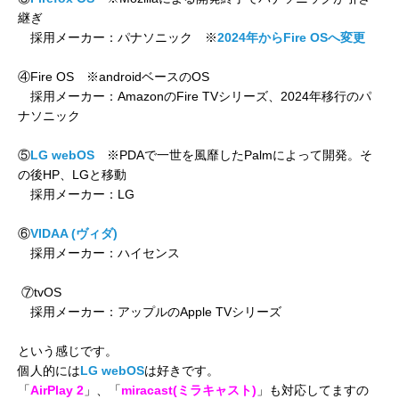
継ぎ
採用メーカー：パナソニック ※
2024年からFire OSへ変更
④Fire OS ※androidベースのOS
採用メーカー：AmazonのFire TVシリーズ、2024年移行のパ
ナソニック
⑤
LG webOS
※PDAで一世を風靡したPalmによって開発。そ
の後HP、LGと移動
採用メーカー：LG
⑥
VIDAA (ヴィダ)
採用メーカー：ハイセンス
⑦tvOS
採用メーカー：アップルのApple TVシリーズ
という感じです。
個人的には
LG webOS
は好きです。
「
AirPlay 2
」、「
miracast(ミラキャスト)
」も対応してますの