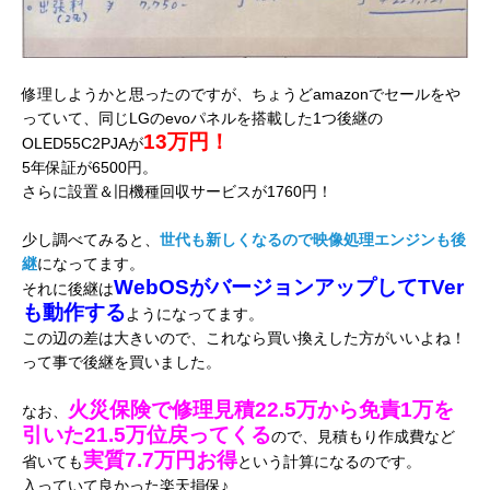
修理しようかと思ったのですが、ちょうどamazonでセールをや
っていて、同じLGのevoパネルを搭載した1つ後継の
13万円！
OLED55C2PJAが
5年保証が6500円。
さらに設置＆旧機種回収サービスが1760円！
少し調べてみると、
世代も新しくなるので映像処理エンジンも後
継
になってます。
WebOSがバージョンアップしてTVer
それに後継は
も動作する
ようになってます。
この辺の差は大きいので、これなら買い換えした方がいいよね！
って事で後継を買いました。
火災保険で修理見積22.5万から免責1万を
なお、
引いた21.5万位戻ってくる
ので、見積もり作成費など
実質7.7万円お得
省いても
という計算になるのです。
入っていて良かった楽天損保♪