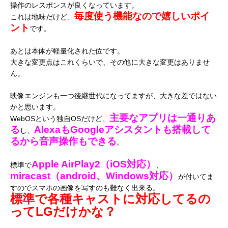
操作のレスポンスが良くなっています。
毎度使う機能なので嬉しいポイ
これは地味だけど、
ント
です。
あとは本体が軽量化された位です。
大きな変更点はこれくらいで、その他に大きな変更はありませ
ん。
映像エンジンも一つ後継世代になってますが、大きな差ではない
かと思います。
主要なアプリは一通りあ
WebOSという独自OSだけど、
る
AlexaもGoogleアシスタントも搭載して
し、
るから音声操作もできる
。
Apple AirPlay2（iOS対応）
標準で
、
miracast（android、Windows対応）
が付いてま
すのでスマホの画像を写すのも難なく出来る。
標準で各種キャストに対応してるの
ってLGだけかな？