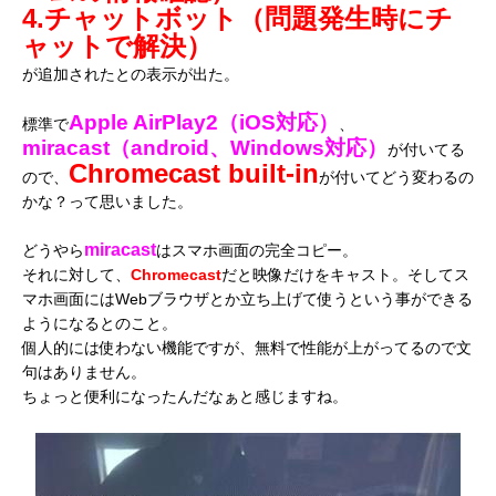
4.チャットボット（問題発生時にチ
ャットで解決）
が追加されたとの表示が出た。
Apple AirPlay2（iOS対応）
標準で
、
miracast（android、Windows対応）
が付いてる
Chromecast built-in
ので、
が付いてどう変わるの
かな？って思いました。
miracast
どうやら
はスマホ画面の完全コピー。
それに対して、
Chromecast
だと映像だけをキャスト。そしてス
マホ画面にはWebブラウザとか立ち上げて使うという事ができる
ようになるとのこと。
個人的には使わない機能ですが、無料で性能が上がってるので文
句はありません。
ちょっと便利になったんだなぁと感じますね。