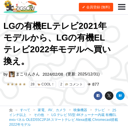
会員登録 (無料)
LGの有機ELテレビ2021年
モデルから、LGの有機EL
テレビ2022年モデルへ買い
換え。
by
まこりんさん
(更新: 2025/12/31)
2024/02/08
877
28
COOL！
2
コメント
すべて
家電、AV、カメラ
映像機器
テレビ
25
インチ以上
その他
LG テレビ 55型 4Kチューナー内蔵 有機EL
evoパネル OLED55C2PJA スマートテレビ Alexa搭載 Chromecast搭載
2022年モデル