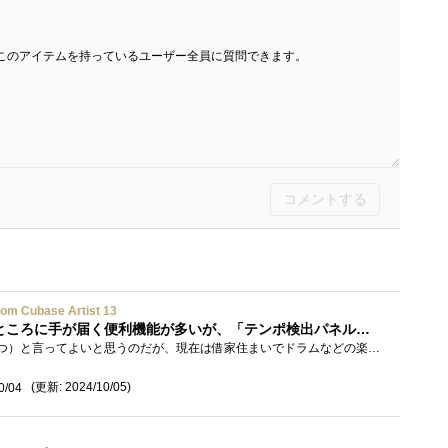
このアイテムを持っているユーザー全員に質問できます。
コメントする
om Cubase Artist 13
やはり最上位版、痒いところに手が届く便利機能が多いが、「テンポ検出パネル」は（対象ファイルによっては）イマイチな点も....
自分は音楽が趣味（のひとつ）と言ってよいと思うのだが、現在は借家住まいでドラムなどの楽器の演奏が難しいので、最近は楽曲制作やその自�...
(更新: 2024/10/05)
0/04