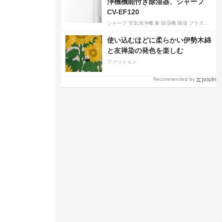
浄機機能付き除湿器、シャープ
CV-EF120
シャープ 空気清浄機 兼 除湿機 除湿 プラズマクラスター 7000 除湿 12L 空気清浄 15畳 ホワイト CV-EF120-W
使い込むほどに柔らかい伊勢木綿
と友禅染の発色を楽しむ
ファッション
Recommended by