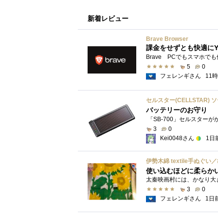
新着レビュー
Brave Browser
課金をせずとも快適にY
5
0
フェレンギさん
11
セルスター(CELLSTAR) 
バッテリーのお守り
3
0
Kei0048さん
1日
伊勢木綿 textile手ぬぐ
使い込むほどに柔らか
3
0
フェレンギさん
1日