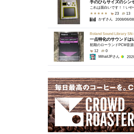
手のひらサイズのシン
23
13
かずさん
2008/06/08
Roland Sound Library SN-
一点特化のサウンドはU
12
0
MihailJPさん
202