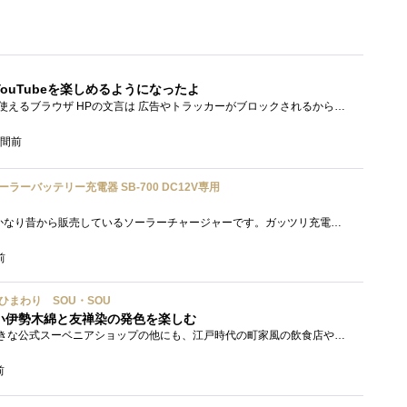
ouTubeを楽しめるようになったよ
Brave PCでもスマホでも使えるブラウザ HPの文言は 広告やトラッカーがブロックされるから、訪問するサイトをよりすっきりした表示で閲覧でき�...
時間前
ソーラーバッテリー充電器 SB-700 DC12V専用
「SB-700」セルスターがかなり昔から販売しているソーラーチャージャーです。ガッツリ充電する用ではなく待機電力(暗電流って言うらしい)対策�...
前
い／ひまわり SOU・SOU
い伊勢木綿と友禅染の発色を楽しむ
太秦映画村には、かなり大きな公式スーベニアショップの他にも、江戸時代の町家風の飲食店や土産物店が軒を連ねておりました。 何かよいもの...
前