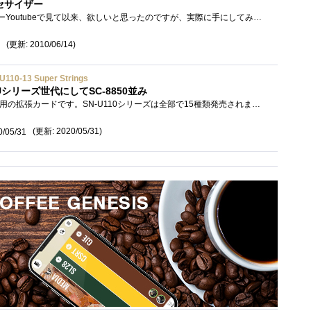
セサイザー
これは面白いです！！いやーYoutubeで見て以来、欲しいと思ったのですが、実際に手にしてみると、単純な動作にもかかわらず多彩な音が出ます。�...
(更新: 2010/06/14)
U110-13 Super Strings
シリーズ世代にしてSC‐8850並み
初期のローランドPCM音源用の拡張カードです。SN-U110シリーズは全部で15種類発売されましたが、その13番目は「SuperStrings」です。 音質を重視して�...
(更新: 2020/05/31)
0/05/31