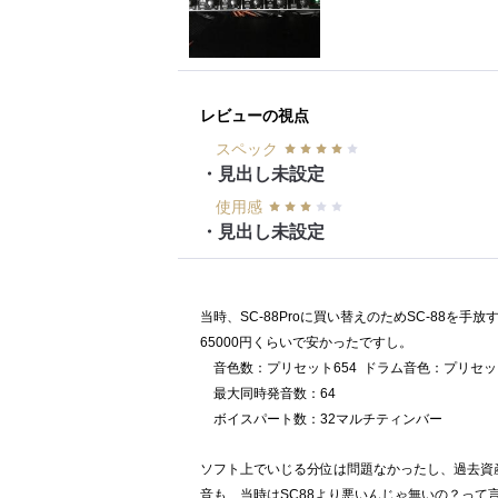
レビューの視点
スペック
・見出し未設定
使用感
・見出し未設定
当時、SC-88Proに買い替えのためSC-88を
65000円くらいで安かったですし。
音色数：プリセット654 ドラム音色：プリセッ
最大同時発音数：64
ボイス
パート数：32マルチティ
ソフト上でいじる分位は問題なかったし、過去資
音も、当時はSC88より悪いんじゃ無いの？って