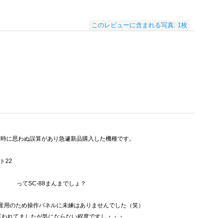
このレビューに含まれる写真: 1枚
手放す時に思わぬ誤算があり急遽新品購入した機種です。
ト22
ンバー
ってSC-88まんまでしょ？
産用のため操作パネルに未練はありませんでした（笑）
言われてましたが気にならない程度ですし・・・