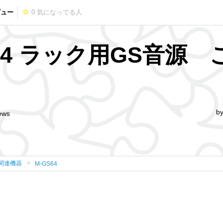
ビュー
0
気になってる人
S64 ラック用GS音源 
b
ews
I関連機器
M-GS64