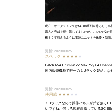
現在、オークションではSC-88系列が恐ろしく
購入と売却を繰り返してましたが、こないだ2台
後１０年戦えるように電源ユニットを改修・新設
更新: 2023/03/25
スペック
Patch 654 DrumKit 22 MaxPoly 64 
国内販売機種で唯一の１Uラック製品。なぜ
更新: 2023/03/25
使用感
！Uラックなので操作パネルが殆ど無くD
いですね。何しろ現在高騰しているSC-8