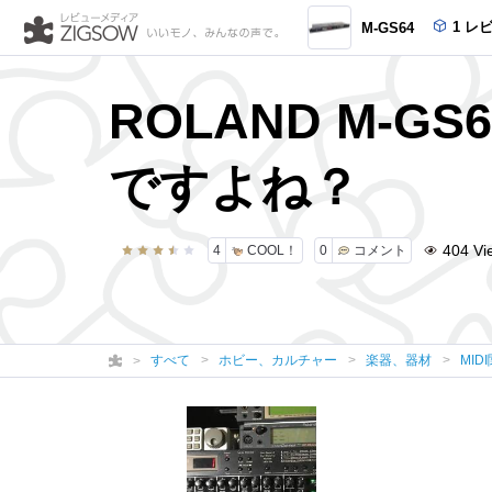
1 レ
M-GS64
ROLAND M-G
ですよね？
404
Vi
4
COOL！
0
コメント
すべて
ホビー、カルチャー
楽器、器材
MID