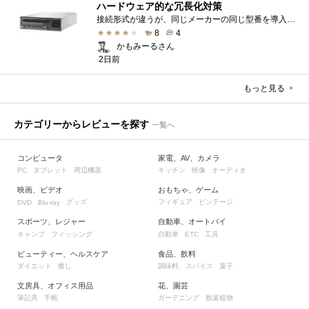
ハードウェア的な冗長化対策
接続形式が違うが、同じメーカーの同じ型番を導入しています。製品としてのレビューは下記の方で行っています。いざ使おうとしたときに故障�...
8
4
かもみーるさん
2日前
もっと見る
カテゴリーからレビューを探す
一覧へ
コンピュータ
家電、AV、カメラ
タブレット
周辺機器
キッチン
映像
オーディオ
PC
映画、ビデオ
おもちゃ、ゲーム
グッズ
フィギュア
ビンテージ
DVD
Blu-ray
スポーツ、レジャー
自動車、オートバイ
キャンプ
フィッシング
自動車
工具
ETC
ビューティー、ヘルスケア
食品、飲料
ダイエット
癒し
調味料、スパイス
菓子
文房具、オフィス用品
花、園芸
筆記具
手帳
ガーデニング
観葉植物