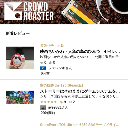
新着レビュー
犬張り子 土鈴
映画ちいかわ・人魚の島のひみつ セイレーンのモデルは犬だった？
映画ちいかわ人魚の島のひみつ 公開２週目の子どもさんの来場が制限されているレイトショーでも満席でしたし新たにボンドロシールの来場�...
0
0
フェレンギさん
6分前
空の軌跡 the 1st [Steam版]
ストーリーはそのままにゲームシステムを現代化
シリーズ開始から20年以上経過して、今なおシリーズの完結が見えてこない日本ファルコムのストーリーRPG、「英雄伝説軌跡シリーズ」。シリーズ...
9
2
jive9821さん
20時間前
StoreEver LTO6 Ultrium 6250 SASテープドライブ(内蔵型)