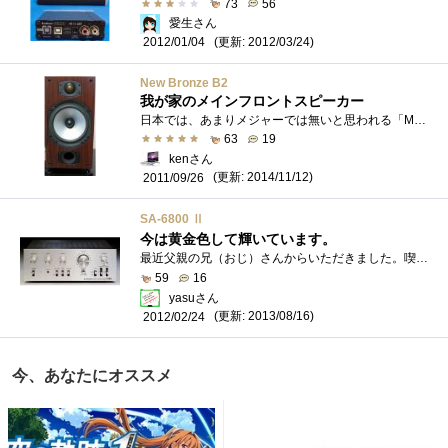
73
56
愛生さん
(更新: 2012/03/24)
2012/01/04
New Bronze B2
我が家のメインフロントスピーカー
日本では、あまりメジャーでは無いと思われる「MONITORAUDIO」社のランナップの中でも、下位シリーズのスピーカーです。「MONITORAUDIO」に関して以�...
63
19
kenさん
(更新: 2014/11/12)
2011/09/26
SA-6800 Ⅱ
今は黄金色して輝いています。
最近父親の兄（おじ）さんからいただきました。喫煙環境＋ずーと放置してあったためタバコの脂で黄色く変色してぱっと見たらこれ金色じゃね�...
59
16
yasuさん
(更新: 2013/08/16)
2012/02/24
今、あなたにオススメ