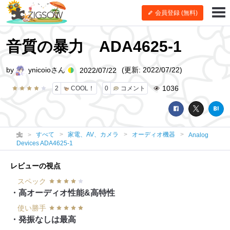
会員登録 (無料)
音質の暴力 ADA4625-1
by
ynicoioさん
(更新: 2022/07/22)
2022/07/22
1036
2
COOL！
0
コメント
すべて
家電、AV、カメラ
オーディオ機器
Analog
Devices ADA4625-1
レビューの視点
スペック
・高オーディオ性能&高特性
使い勝手
・発振なしは最高