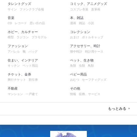
タレントグッズ
コミック、アニメグッズ
サイン
ファンクラブ会報
コスプレ衣装
直筆画
音楽
本、雑誌
レコード
思い出の品
漫画
雑誌
小説
CD
ホビー、カルチャー
コレクション
模型
ラジコン
プラモデル
おまけ
ボトルキャップ
ファッション
アクセサリー、時計
アパレル
靴
バッグ
懐中時計
時計用ケース
住まい、インテリア
ペット、生き物
キッチン
ペット用品
魚類
虫類
鳥類
チケット、金券
ベビー用品
興行チケット
割引券
おむつ
セーフティグッズ
不動産
その他
マンション
一戸建て
情報
役務、サービス
もっとみる