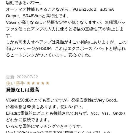
駆動できるパワー。
オーディオ性能もさることながら、VGain150dB、±33mA
Output、SR48V/usと高特性です。
VGainが高くなるほど発振安定性が低くなりますが、無帰還バッ
ファを使ったアンプの入力に使うと増幅の直線性(?)が向上しま
す。
しかも高出力オペアンプは発熱がすごい傾向にありますが、この
石はパッケージがHSOP、これはエクスポーズドパットと呼ばれ
るヒートシンクがついています。安心ですわ。
更新: 2022/07/22
使い勝手
発振なしは最高
VGain150dBととても高いですが、発振安定性はVery Good。
位相余裕は88度もあります。使いやすい。
EPadは電気的にどことも接続されておらず、Vcc、Vss、Gndの
どれかに接続できます。
いろんな回路にマッチングできそうです。
Vosも100uV typなので基本的に問題にならないでしょう。