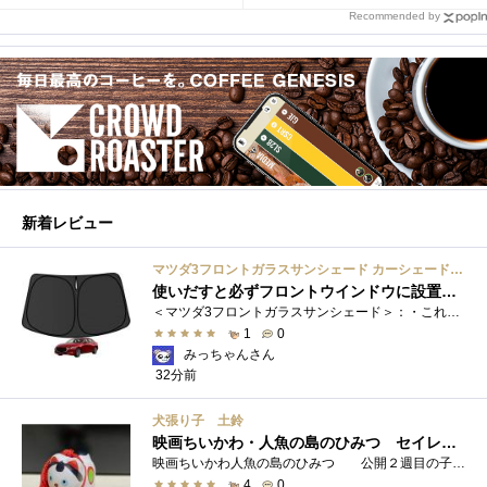
Recommended by
新着レビュー
マツダ3フロントガラスサンシェード カーシェード 車用 フロントウィンドウさんしえーど 遮光 断熱 カスタムパーツ 車種専用設計 折り畳み式 取付簡単 収納袋付き
使いだすと必ずフロントウインドウに設置する習慣がつきます
＜マツダ3フロントガラスサンシェード＞：・これまで使用していたサンシェードでも使用できるのですが、車内に蛇腹に畳んだサンシェード は�...
1
0
みっちゃんさん
32分前
犬張り子 土鈴
映画ちいかわ・人魚の島のひみつ セイレーンのモデルは犬だった？
映画ちいかわ人魚の島のひみつ 公開２週目の子どもさんの来場が制限されているレイトショーでも満席でしたし新たにボンドロシールの来場�...
4
0