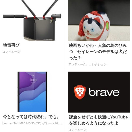
地雷再び
映画ちいかわ・人魚の島のひみ
つ セイレーンのモデルは犬だ
コンピュータ
った？
アンティーク、コレクション
今となっては時代遅れ。でも。
課金をせずとも快適にYouTube
を楽しめるようになったよ
Lenovo Tab M10 HD(アイアングレー ) 10.1型 2GB/32GB/WiFi ZA
コンピュータ