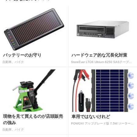
バッテリーのお守り
ハードウェア的な冗長化対策
自動車、バイク
StoreEver LTO6 Ultrium 6250 SASテープドライブ(内蔵型)
現物を見て買えるのが店頭販売
車用ではないけれど
の強み
POWOXI アップグレード版 7.5W ソーラーバッテリートリクルチャージャーメンテナー 12V ポータブル防水ソーラーパネル トリクル充電キット 車、自動車、オートバイ、ボート、マリン、RV、トレーラー、スノーモービルなど用
自動車、バイク