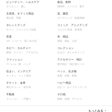
ビューティー、ヘルスケア
食品、飲料
ダイエット
癒し
調味料、スパイス
菓子
文房具、オフィス用品
花、園芸
筆記具
手帳
ガーデニング
観葉植物
タレントグッズ
コミック、アニメグッズ
サイン
ファンクラブ会報
コスプレ衣装
直筆画
音楽
本、雑誌
レコード
思い出の品
漫画
雑誌
小説
CD
ホビー、カルチャー
コレクション
模型
ラジコン
プラモデル
おまけ
ボトルキャップ
ファッション
アクセサリー、時計
アパレル
靴
バッグ
懐中時計
時計用ケース
住まい、インテリア
ペット、生き物
キッチン
ペット用品
魚類
虫類
鳥類
チケット、金券
ベビー用品
興行チケット
割引券
おむつ
セーフティグッズ
不動産
その他
マンション
一戸建て
情報
役務、サービス
もっとみる