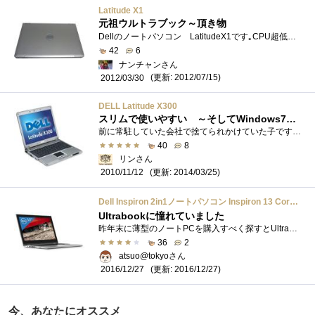
Latitude X1
元祖ウルトラブック～頂き物
Dellのノートパソコン LatitudeX1です｡CPU超低電圧版PentiumM733(1.1GHz)メモリ2GB液晶(解像度)Intel915GMS内蔵HDD60GB光学ドライブなしメモリスロットCF×1、SD�...
42
6
ナンチャンさん
(更新: 2012/07/15)
2012/03/30
DELL Latitude X300
スリムで使いやすい ～そしてWindows7へ～
前に常駐していた会社で捨てられかけていた子です。CPUにPentiumMを使っているのに捨てるなんてもったいない！！『リンさん欲しかったらいいです...
40
8
リンさん
(更新: 2014/03/25)
2010/11/12
Dell Inspiron 2in1ノートパソコン Inspiron 13 Core i7モデル 16Q35/Windows10/13.3インチ タッチ/8GB/256GB SSD
Ultrabookに憧れていました
昨年末に薄型のノートPCを購入すべく探すとUltrabookの名前は無く、セパレート式やディスプレイが360度開閉するタイプが流行っているようでした。...
36
2
atsuo@tokyoさん
(更新: 2016/12/27)
2016/12/27
今、あなたにオススメ