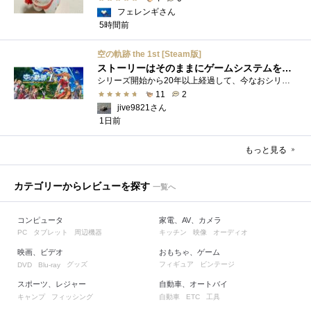
フェレンギさん
5時間前
空の軌跡 the 1st [Steam版]
ストーリーはそのままにゲームシステムを現代化
シリーズ開始から20年以上経過して、今なおシリーズの完結が見えてこない日本ファルコムのストーリーRPG、「英雄伝説軌跡シリーズ」。シリーズ...
11
2
jive9821さん
1日前
もっと見る
カテゴリーからレビューを探す
一覧へ
コンピュータ
家電、AV、カメラ
タブレット
周辺機器
キッチン
映像
オーディオ
PC
映画、ビデオ
おもちゃ、ゲーム
グッズ
フィギュア
ビンテージ
DVD
Blu-ray
スポーツ、レジャー
自動車、オートバイ
キャンプ
フィッシング
自動車
工具
ETC