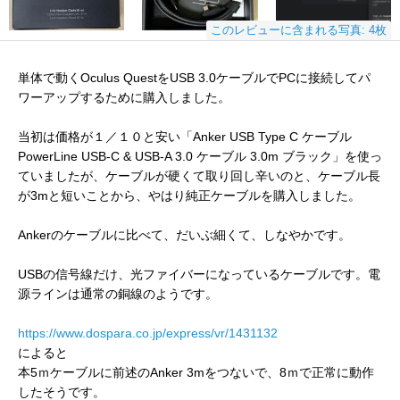
このレビューに含まれる写真: 4枚
単体で動くOculus QuestをUSB 3.0ケーブルでPCに接続してパ
ワーアップするために購入しました。
当初は価格が１／１０と安い「Anker USB Type C ケーブル
PowerLine USB-C & USB-A 3.0 ケーブル 3.0m ブラック」を使っ
ていましたが、ケーブルが硬くて取り回し辛いのと、ケーブル長
が3mと短いことから、やはり純正ケーブルを購入しました。
Ankerのケーブルに比べて、だいぶ細くて、しなやかです。
USBの信号線だけ、光ファイバーになっているケーブルです。電
源ラインは通常の銅線のようです。
https://www.dospara.co.jp/express/vr/1431132
によると
本5ｍケーブルに前述のAnker 3mをつないで、8ｍで正常に動作
したそうです。