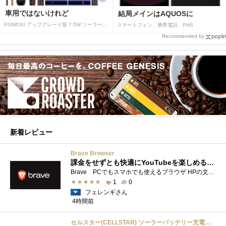
車用ではないけれど
結局メインはAQUOSに
POWOXI アップグレード版 7.5W ソーラーバッテリートリクルチャージャーメンテナー 12V ポータブル防水ソーラーパネル トリクル充電キット 車、自動車、オートバイ、ボート、マリン、RV、トレーラー、スノーモービルなど用
スマートフォン、携帯電話、PHS
Recommended by
新着レビュー
Brave Browser
課金をせずとも快適にYouTubeを楽しめるようになったよ
Brave PCでもスマホでも使えるブラウザ HPの文言は 広告やトラッカーがブロックされるから、訪問するサイトをよりすっきりした表示で閲覧でき�...
1
0
フェレンギさん
4時間前
セルスター(CELLSTAR) ソーラーバッテリー充電器 SB-700 DC12V専用