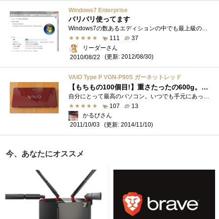
Windows7 Enterprise
バリバリ使ってます
Windows7の数あるエディションの中でも最上級のエディション。市販ではUltimateまでだが、ソフトウェアアシュアランスの契約によりEnterpriseEditionが�...
111
37
リーダーさん
(更新: 2012/08/30)
2010/08/22
VAIO Type P VGN-P90S ガーネットレッド
【もちもの100個目!】重さたったの600g。これぞ真のモバイルPC！
自分にとって最高のパソコン。いつでも手元にあって、もはや相棒とも言うべきパソコン。人生で一番衝撃的で、愛してやまないパソコン。それ�...
107
13
かるびさん
(更新: 2014/11/10)
2011/10/03
今、あなたにオススメ