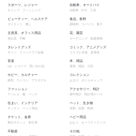
スポーツ、レジャー
自動車、オートバイ
キャンプ
フィッシング
自動車
工具
ETC
ビューティー、ヘルスケア
食品、飲料
ダイエット
癒し
調味料、スパイス
菓子
文房具、オフィス用品
花、園芸
筆記具
手帳
ガーデニング
観葉植物
タレントグッズ
コミック、アニメグッズ
サイン
ファンクラブ会報
コスプレ衣装
直筆画
音楽
本、雑誌
レコード
思い出の品
漫画
雑誌
小説
CD
ホビー、カルチャー
コレクション
模型
ラジコン
プラモデル
おまけ
ボトルキャップ
ファッション
アクセサリー、時計
アパレル
靴
バッグ
懐中時計
時計用ケース
住まい、インテリア
ペット、生き物
キッチン
ペット用品
魚類
虫類
鳥類
チケット、金券
ベビー用品
興行チケット
割引券
おむつ
セーフティグッズ
不動産
その他