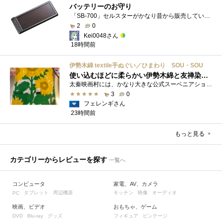
バッテリーのお守り
「SB-700」セルスターがかなり昔から販売しているソーラーチャージャーです。ガッツリ充電する用ではなく待機電力(暗電流って言うらしい)対策�...
2
0
Kei0048さん
18時間前
伊勢木綿 textile手ぬぐい／ひまわり SOU・SOU
使い込むほどに柔らかい伊勢木綿と友禅染の発色を楽しむ
太秦映画村には、かなり大きな公式スーベニアショップの他にも、江戸時代の町家風の飲食店や土産物店が軒を連ねておりました。 何かよいもの...
3
0
フェレンギさん
23時間前
もっと見る
カテゴリーからレビューを探す
一覧へ
コンピュータ
家電、AV、カメラ
タブレット
周辺機器
キッチン
映像
オーディオ
PC
映画、ビデオ
おもちゃ、ゲーム
グッズ
フィギュア
ビンテージ
DVD
Blu-ray