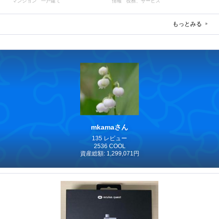
マンション
一戸建て
情報
役務、サービス
もっとみる
mkamaさん
135 レビュー
2536 COOL
資産総額: 1,299,071円