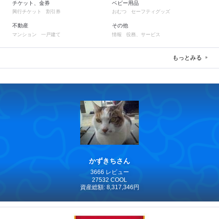
チケット、金券
ベビー用品
興行チケット
割引券
おむつ
セーフティグッズ
不動産
その他
マンション
一戸建て
情報
役務、サービス
もっとみる
かずきちさん
3666 レビュー
27532 COOL
資産総額: 8,317,346円