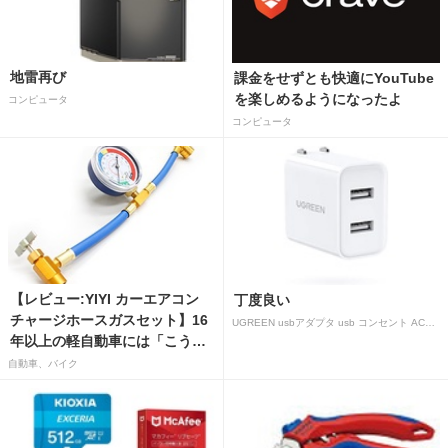
地雷再び
課金をせずとも快適にYouTube
を楽しめるようになったよ
コンピュータ
コンピュータ
【レビュー:YIYI カーエアコン
丁度良い
チャージホースガスセット】16
UGREEN usbアダプタ usb コンセント AC式充電器 3.1A PSE認証済み 折りたたみ式プラグ 2ポート
年以上の軽自動車には「こうか
はばつぐんだ」が…
自動車、バイク