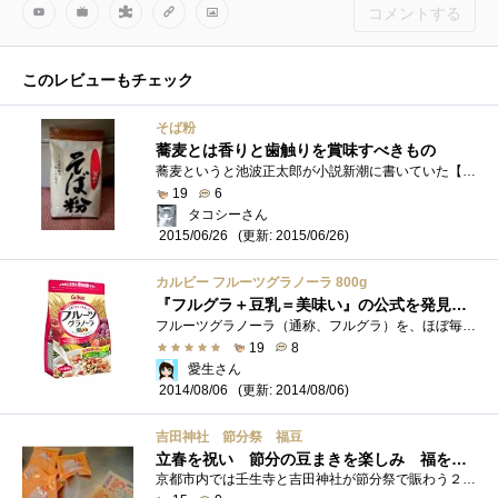
コメントする
このレビューもチェック
そば粉
蕎麦とは香りと歯触りを賞味すべきもの
蕎麦というと池波正太郎が小説新潮に書いていた【剣客商売】での食通の薀蓄が有名です。画像はそば粉ですが蕎麦打ちして食するほど凝っては�...
19
6
タコシーさん
(更新: 2015/06/26)
2015/06/26
カルビー フルーツグラノーラ 800g
『フルグラ＋豆乳＝美味い』の公式を発見した！
フルーツグラノーラ（通称、フルグラ）を、ほぼ毎朝食べています。沢山食べる時も、少量づつ分けて食べる方が良い！パッケージには、牛乳や�...
19
8
愛生さん
(更新: 2014/08/06)
2014/08/06
吉田神社 節分祭 福豆
立春を祝い 節分の豆まきを楽しみ 福をいただく
京都市内では壬生寺と吉田神社が節分祭で賑わう２大拠点として知られています。2月3日には、追儺の神事が執り行われ、その深夜には火炉祭と呼...