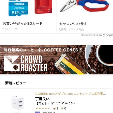
お買い得だったSDカード
カッコいいハサミ
コンピュータ
文房具、オフィス用品
Recommended by
新着レビュー
UGREEN usbアダプタ usb コンセント AC式充電器 3.1A PSE認証済み 折りたたみ式プラグ 2ポート
丁度良い
【布団】≡ヾ(*ﾟ▽ﾟ)ﾉｺﾝﾊﾞﾝﾜｰ♪
1
0