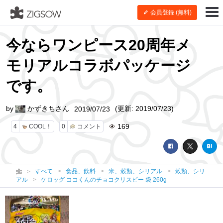
会員登録 (無料)
今ならワンピース20周年メ
モリアルコラボパッケージ
です。
by
かずきちさん
(更新: 2019/07/23)
2019/07/23
169
4
COOL！
0
コメント
すべて
食品、飲料
米、穀類、シリアル
穀類、シリ
アル
ケロッグ ココくんのチョコクリスピー 袋 260g