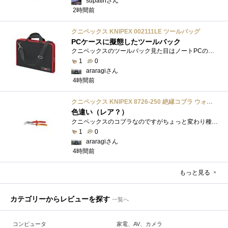
supatinさん
2時間前
クニペックス KNIPEX 002111LE ツールバッグ
PCケースに擬態したツールバック
クニペックスのツールバック見た目はノートPCのバックみたい。中には工具を入れるポケットや工具を固定するゴムバンドが付いています。
1
0
araragiさん
4時間前
クニペックス KNIPEX 8726-250 絶縁コブラ ウォーターポンププライヤー 1000V
色違い（レア？）
クニペックスのコブラなのですがちょっと変わり種の電気工事用の絶縁コブラになります。グリップ部分が絶縁仕様になっているだけで普通の用�...
1
0
araragiさん
4時間前
もっと見る
カテゴリーからレビューを探す
一覧へ
コンピュータ
家電、AV、カメラ