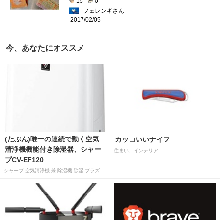
15
0
フェレンギさん
2017/02/05
今、あなたにオススメ
(たぶん)唯一の連続で動く空気
カッコいいナイフ
清浄機機能付き除湿器、シャー
住まい、インテリア
プCV-EF120
シャープ 空気清浄機 兼 除湿機 除湿 プラズマクラスター 7000 除湿 12L 空気清浄 15畳 ホワイト CV-EF120-W