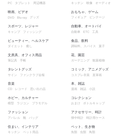
タブレット
周辺機器
キッチン
映像
オーディオ
PC
映画、ビデオ
おもちゃ、ゲーム
グッズ
フィギュア
ビンテージ
DVD
Blu-ray
スポーツ、レジャー
自動車、オートバイ
キャンプ
フィッシング
自動車
工具
ETC
ビューティー、ヘルスケア
食品、飲料
ダイエット
癒し
調味料、スパイス
菓子
文房具、オフィス用品
花、園芸
筆記具
手帳
ガーデニング
観葉植物
タレントグッズ
コミック、アニメグッズ
サイン
ファンクラブ会報
コスプレ衣装
直筆画
音楽
本、雑誌
レコード
思い出の品
漫画
雑誌
小説
CD
ホビー、カルチャー
コレクション
模型
ラジコン
プラモデル
おまけ
ボトルキャップ
ファッション
アクセサリー、時計
アパレル
靴
バッグ
懐中時計
時計用ケース
住まい、インテリア
ペット、生き物
キッチン
ペット用品
魚類
虫類
鳥類