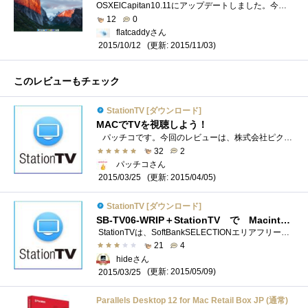
OSXElCapitan10.11にアップデートしました。今のところの感想は、少し快適になったと感じています。不具合もありません。 Appleのサイトでは、パフ�...
12
0
flatcaddyさん
(更新: 2015/11/03)
2015/10/12
このレビューもチェック
StationTV [ダウンロード]
MACでTVを視聴しよう！
パッチコです。今回のレビューは、株式会社ピクセラのStationTV®です。 StationTVは、対応テレビチューナーを接続することで、Macでもテレビ番�...
32
2
パッチコさん
(更新: 2015/04/05)
2015/03/25
StationTV [ダウンロード]
SB-TV06-WRIP＋StationTV で MacintoshでTVを視聴出来る
StationTVは、SoftBankSELECTIONエリアフリー録画対応デジタルTVチューナーPlusSB-TV06-WRIP に対応したMacintosh用の視聴ソフトウエアーになります ピクセ...
21
4
hideさん
(更新: 2015/05/09)
2015/03/25
Parallels Desktop 12 for Mac Retail Box JP (通常)