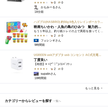
0
0
かもみーるさん
18分前
ハズブロ(HASBRO) 約56g 8色入りレインボーカラーのプレイ・ドー、新学期用品、2才以上のプリスクールの子供向け、子供向けのアート&クラフト 粘土 ねんど、こどもの日、子供の日プレゼント
映画ちいかわ・人魚の島のひみつ 魅力的なビラン：セイレーンを造ってみた
もう１年以上、釣り銭トレイの上で異彩を放ってくれたミャクミャクのマグネット 映画ちいかわ人魚の島のひみつを鑑賞後、素敵なビランのセイ...
2
0
フェレンギさん
9時間前
UGREEN usbアダプタ usb コンセント AC式充電器 3.1A PSE認証済み 折りたたみ式プラグ 2ポート
丁度良い
【布団】≡ヾ(*ﾟ▽ﾟ)ﾉｺﾝﾊﾞﾝﾜｰ♪
2
0
supatinさん
18時間前
もっと見る
カテゴリーからレビューを探す
一覧へ