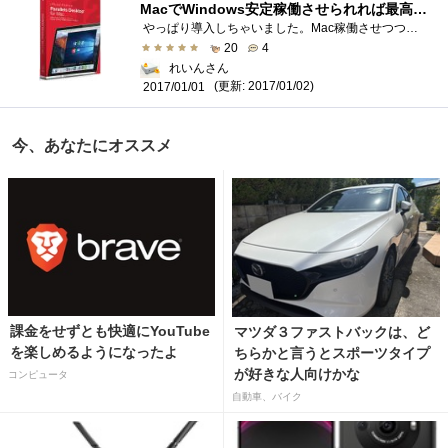
MacでWindows安定稼働させられれば最高じゃない
やっぱり導入しちゃいました。Mac稼働させつつWindowsも動かすことのできるソフトウェアなのです。これまでWindowsメインで使っていたのでそちら�...
20
4
れいんさん
(更新: 2017/01/02)
2017/01/01
今、あなたにオススメ
課金をせずとも快適にYouTube
マツダ３ファストバックは、ど
を楽しめるようになったよ
ちらかと言うとスポーツタイプ
が好きな人向けかな
コンピュータ
自動車、バイク