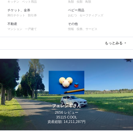
キッチン
ペット用品
魚類
虫類
鳥類
チケット、金券
ベビー用品
興行チケット
割引券
おむつ
セーフティグッズ
不動産
その他
マンション
一戸建て
情報
役務、サービス
もっとみる
フェレンギさん
2656 レビュー
35115 COOL
資産総額: 14,211,287円