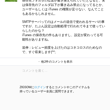
保存先フォルダの位置が書き換えられていたとなると、実
は保存先のフォルダ以下が書き込み禁止になってるとか、
ユーザーもしくは iTunes の権限が足りない、なんてこと
もあるかもしれません。
SMTPサーバってのはメールの送信で使われるサーバの事
ですが、たぶん設定は自動処理で行われて今まで使ってい
らしたのかな？
iTunes の保存先の件もありますし、設定が変わってる可
能性がありますね。
追伸：レビュー頻度を上げたのはコネコロスのためなの
で、すぐ収束します(^^;
他2件のコメントを表示
takamizuさん
フェレンギさん
ZIGSOWに
ログイン
するとコメントやこのアイテムを
持っているユーザー全員に質問できます。