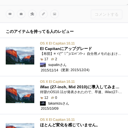
コメントする
このアイテムを持ってる人のレビュー
OS X El Capitan 10.11
El Capitanにアップグレード
【布団】≡ヾ(*ﾟ▽ﾟ)ﾉｺﾝﾊﾞﾝﾜｰ♪ 自分用メモのおまけレビュー
17
2
supatinさん
(更新: 2015/12/24)
2015/11/14
OS X El Capitan 10.11
iMac (27-inch, Mid 2010)に導入してみました。
待望のOS10.11が発表されたので、早速、iMac(27-inch,Mid2010)に導入してみました。
12
0
takamizuさん
2015/10/09
OS X El Capitan 10.11
ほとんど変化を感じていません。