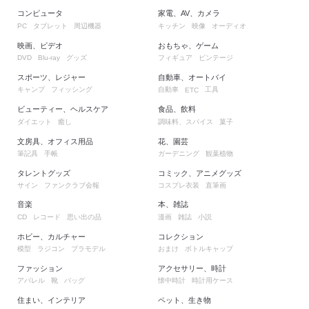
コンピュータ
家電、AV、カメラ
タブレット
周辺機器
キッチン
映像
オーディオ
PC
映画、ビデオ
おもちゃ、ゲーム
グッズ
フィギュア
ビンテージ
DVD
Blu-ray
スポーツ、レジャー
自動車、オートバイ
キャンプ
フィッシング
自動車
工具
ETC
ビューティー、ヘルスケア
食品、飲料
ダイエット
癒し
調味料、スパイス
菓子
文房具、オフィス用品
花、園芸
筆記具
手帳
ガーデニング
観葉植物
タレントグッズ
コミック、アニメグッズ
サイン
ファンクラブ会報
コスプレ衣装
直筆画
音楽
本、雑誌
レコード
思い出の品
漫画
雑誌
小説
CD
ホビー、カルチャー
コレクション
模型
ラジコン
プラモデル
おまけ
ボトルキャップ
ファッション
アクセサリー、時計
アパレル
靴
バッグ
懐中時計
時計用ケース
住まい、インテリア
ペット、生き物