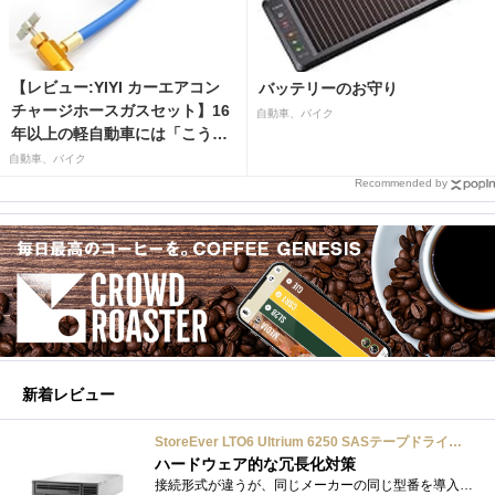
【レビュー:YIYI カーエアコン
バッテリーのお守り
チャージホースガスセット】16
自動車、バイク
年以上の軽自動車には「こうか
はばつぐんだ」が…
自動車、バイク
Recommended by
新着レビュー
StoreEver LTO6 Ultrium 6250 SASテープドライブ(内蔵型)
ハードウェア的な冗長化対策
接続形式が違うが、同じメーカーの同じ型番を導入しています。製品としてのレビューは下記の方で行っています。いざ使おうとしたときに故障�...