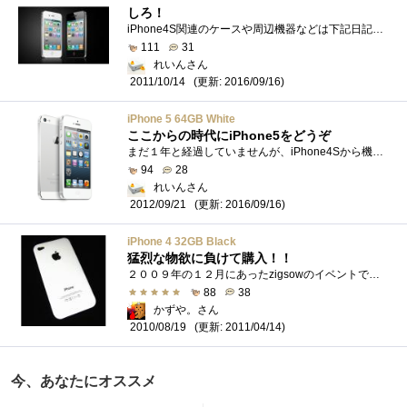
しろ！
iPhone4S関連のケースや周辺機器などは下記日記へまとめリストとして記載しております。参照してくださいませ。【周辺機器一覧】充電スタンドは...
111
31
れいんさん
(更新: 2016/09/16)
2011/10/14
iPhone 5 64GB White
ここからの時代にiPhone5をどうぞ
まだ１年と経過していませんが、iPhone4Sから機種変更してみました。もちろん、発売日当日の受け渡しを実現するためにいろいろと活動してきまし...
94
28
れいんさん
(更新: 2016/09/16)
2012/09/21
iPhone 4 32GB Black
猛烈な物欲に負けて購入！！
２００９年の１２月にあったzigsowのイベントで、お披露目されたiphone3Gのドライカーボンケースからスマートフォンに興味がわき、この前購入した...
88
38
かずや。さん
(更新: 2011/04/14)
2010/08/19
今、あなたにオススメ