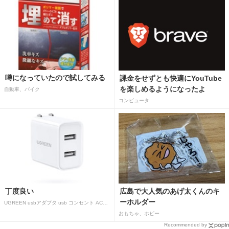
噂になっていたので試してみる
課金をせずとも快適にYouTube
を楽しめるようになったよ
自動車、バイク
コンピュータ
丁度良い
広島で大人気のあげ太くんのキ
ーホルダー
UGREEN usbアダプタ usb コンセント AC式充電器 3.1A PSE認証済み 折りたたみ式プラグ 2ポート
おもちゃ、ホビー
Recommended by