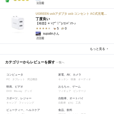
1日前
UGREEN usbアダプタ usb コンセント AC式充電器 3.1A PSE認証済み 折りたたみ式プラグ 2ポート
丁度良い
【布団】≡ヾ(*ﾟ▽ﾟ)ﾉｺﾝﾊﾞﾝﾜｰ♪
5
0
supatinさん
2日前
もっと見る
カテゴリーからレビューを探す
一覧へ
コンピュータ
家電、AV、カメラ
タブレット
周辺機器
キッチン
映像
オーディオ
PC
映画、ビデオ
おもちゃ、ゲーム
グッズ
フィギュア
ビンテージ
DVD
Blu-ray
スポーツ、レジャー
自動車、オートバイ
キャンプ
フィッシング
自動車
工具
ETC
ビューティー、ヘルスケア
食品、飲料