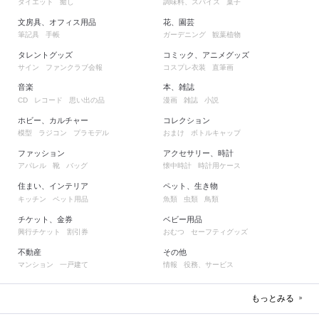
ダイエット
癒し
調味料、スパイス
菓子
文房具、オフィス用品
花、園芸
筆記具
手帳
ガーデニング
観葉植物
タレントグッズ
コミック、アニメグッズ
サイン
ファンクラブ会報
コスプレ衣装
直筆画
音楽
本、雑誌
レコード
思い出の品
漫画
雑誌
小説
CD
ホビー、カルチャー
コレクション
模型
ラジコン
プラモデル
おまけ
ボトルキャップ
ファッション
アクセサリー、時計
アパレル
靴
バッグ
懐中時計
時計用ケース
住まい、インテリア
ペット、生き物
キッチン
ペット用品
魚類
虫類
鳥類
チケット、金券
ベビー用品
興行チケット
割引券
おむつ
セーフティグッズ
不動産
その他
マンション
一戸建て
情報
役務、サービス
もっとみる