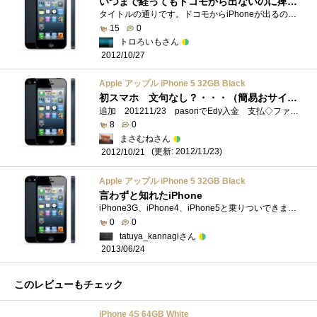
いつまで経ってもドコモから出ないのに痺れを切らして初iPhoneはau版を購入しました
タイトルの通りです。ドコモからiPhoneが出るのを待っていたのですが、いつまで経っても出ないし、使ってるスマホ（もっさりで評判悪いT-01C。た...
15
0
トロろいもさん
2012/10/27
Apple アップル iPhone 5 32GB Black
初スマホ 文句なし？・・・（簡易おサイフ化！）
追加 201211/23 pasoriでEdy入金 支払◇ファーストインプレッションガラケーと比べるのはiPhone5に失礼なのでどう書けばいいのやら・・・店員さん�...
8
0
まさむねさん
(更新: 2012/11/23)
2012/10/21
Apple アップル iPhone 5 32GB Black
言わずと知れたiPhone
iPhone3G、iPhone4、iPhone5と乗りついできました。Androidもバージョンを重ね、iPhoneでしかできないということは減りました。というかほぼありません。...
0
0
tatuya_kannagiさん
2013/06/24
このレビューもチェック
iPhone 4S 64GB White