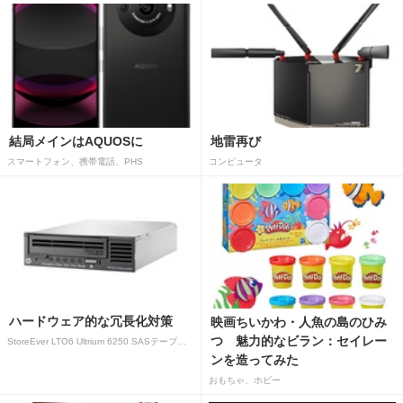
結局メインはAQUOSに
地雷再び
スマートフォン、携帯電話、PHS
コンピュータ
ハードウェア的な冗長化対策
映画ちいかわ・人魚の島のひみ
つ 魅力的なビラン：セイレー
StoreEver LTO6 Ultrium 6250 SASテープドライブ(内蔵型)
ンを造ってみた
おもちゃ、ホビー