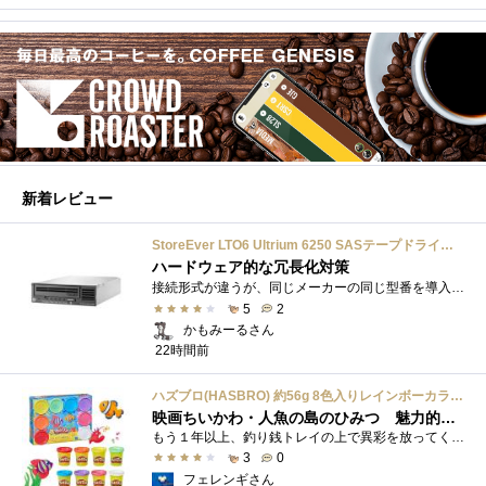
新着レビュー
StoreEver LTO6 Ultrium 6250 SASテープドライブ(内蔵型)
ハードウェア的な冗長化対策
接続形式が違うが、同じメーカーの同じ型番を導入しています。製品としてのレビューは下記の方で行っています。いざ使おうとしたときに故障�...
5
2
かもみーるさん
22時間前
ハズブロ(HASBRO) 約56g 8色入りレインボーカラーのプレイ・ドー、新学期用品、2才以上のプリスクールの子供向け、子供向けのアート&クラフト 粘土 ねんど、こどもの日、子供の日プレゼント
映画ちいかわ・人魚の島のひみつ 魅力的なビラン：セイレーンを造ってみた
もう１年以上、釣り銭トレイの上で異彩を放ってくれたミャクミャクのマグネット 映画ちいかわ人魚の島のひみつを鑑賞後、素敵なビランのセイ...
3
0
フェレンギさん