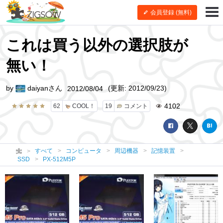
会員登録 (無料)
これは買う以外の選択肢が
無い！
by
daiyanさん
(更新: 2012/09/23)
2012/08/04
4102
62
COOL！
19
コメント
すべて
コンピュータ
周辺機器
記憶装置
SSD
PX-512M5P