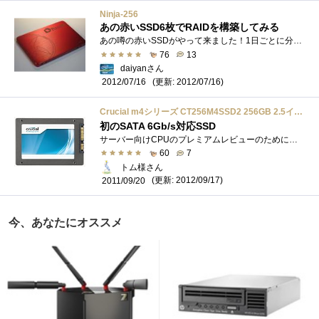
Ninja-256
あの赤いSSD6枚でRAIDを構築してみる
あの噂の赤いSSDがやって来ました！1日ごとに分身の術が発動して…最後にはこうなりましたｗ 発表当初の限定100個から大分数は増えたらしく、�...
76
13
daiyanさん
(更新: 2012/07/16)
2012/07/16
Crucial m4シリーズ CT256M4SSD2 256GB 2.5インチ内蔵型 SSD 国内正規品 3年保証
初のSATA 6Gb/s対応SSD
サーバー向けCPUのプレミアムレビューのために購入。普段の自分なら絶対にやらない買い物ではありますが、せっかく高性能なCPU入れるのに起動�...
60
7
トム様さん
(更新: 2012/09/17)
2011/09/20
今、あなたにオススメ