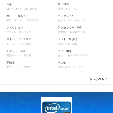
音楽
本、雑誌
レコード
思い出の品
漫画
雑誌
小説
CD
ホビー、カルチャー
コレクション
模型
ラジコン
プラモデル
おまけ
ボトルキャップ
ファッション
アクセサリー、時計
アパレル
靴
バッグ
懐中時計
時計用ケース
住まい、インテリア
ペット、生き物
キッチン
ペット用品
魚類
虫類
鳥類
チケット、金券
ベビー用品
興行チケット
割引券
おむつ
セーフティグッズ
不動産
その他
マンション
一戸建て
情報
役務、サービス
もっとみる