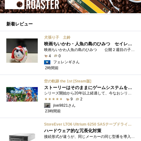
新着レビュー
犬張り子 土鈴
映画ちいかわ・人魚の島のひみつ セイレーンのモデルは犬だった？
映画ちいかわ人魚の島のひみつ 公開２週目の子どもさんの来場が制限されているレイトショーでも満席でしたし新たにボンドロシールの来場�...
4
0
フェレンギさん
2時間前
空の軌跡 the 1st [Steam版]
ストーリーはそのままにゲームシステムを現代化
シリーズ開始から20年以上経過して、今なおシリーズの完結が見えてこない日本ファルコムのストーリーRPG、「英雄伝説軌跡シリーズ」。シリーズ...
9
2
jive9821さん
23時間前
StoreEver LTO6 Ultrium 6250 SASテープドライブ(内蔵型)
ハードウェア的な冗長化対策
接続形式が違うが、同じメーカーの同じ型番を導入しています。製品としてのレビューは下記の方で行っています。いざ使おうとしたときに故障�...