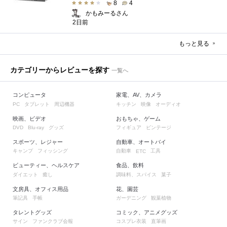
8
4
かもみーるさん
2日前
もっと見る
カテゴリーからレビューを探す
一覧へ
コンピュータ
家電、AV、カメラ
タブレット
周辺機器
キッチン
映像
オーディオ
PC
映画、ビデオ
おもちゃ、ゲーム
グッズ
フィギュア
ビンテージ
DVD
Blu-ray
スポーツ、レジャー
自動車、オートバイ
キャンプ
フィッシング
自動車
工具
ETC
ビューティー、ヘルスケア
食品、飲料
ダイエット
癒し
調味料、スパイス
菓子
文房具、オフィス用品
花、園芸
筆記具
手帳
ガーデニング
観葉植物
タレントグッズ
コミック、アニメグッズ
サイン
ファンクラブ会報
コスプレ衣装
直筆画