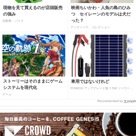
現物を見て買えるのが店頭販売
映画ちいかわ・人魚の島のひみ
の強み
つ セイレーンのモデルは犬だ
った？
自動車、バイク
アンティーク、コレクション
ストーリーはそのままにゲーム
車用ではないけれど
システムを現代化
POWOXI アップグレード版 7.5W ソーラーバッテリートリクルチャージャーメンテナー 12V ポータブル防水ソーラーパネル トリクル充電キット 車、自動車、オートバイ、ボート、マリン、RV、トレーラー、スノーモービルなど用
ゲーム
Recommended by