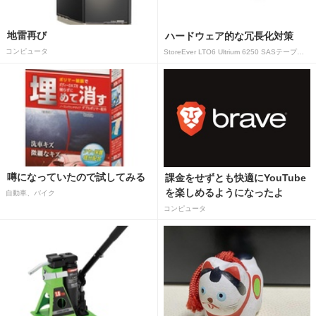
地雷再び
ハードウェア的な冗長化対策
コンピュータ
StoreEver LTO6 Ultrium 6250 SASテープドライブ(内蔵型)
噂になっていたので試してみる
課金をせずとも快適にYouTube
を楽しめるようになったよ
自動車、バイク
コンピュータ