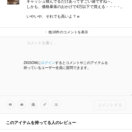
キャッシュ積んでるだけあってすごい値ですね～。
しかも、価格暴落のおかげで4万以下で買える・・・・。
いやいや、それでも高いよ？ｗ
daiyanさん
リーダーさん
daiyanさん
harmankardonさん
daiyanさん
garpさん
daiyanさん
愛生さん
daiyanさん
他16件のコメントを表示
愛生さん
daiyanさん
mokaさん
daiyanさん
がんこなオークさん
daiyanさん
palebladeさん
ZIGSOWに
ログイン
するとコメントやこのアイテムを
持っているユーザー全員に質問できます。
コメントする
このアイテムを持ってる人のレビュー