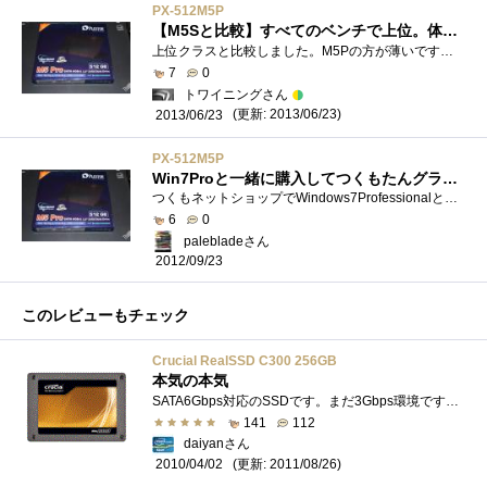
PX-512M5P
【M5Sと比較】すべてのベンチで上位。体感するほどの違いはなかった。
上位クラスと比較しました。M5Pの方が薄いです。ノートパソコンへ換装する際は、薄い方が汎用性があるのでM5Pを買っとけば間違いが減りそうで�...
7
0
トワイニングさん
(更新: 2013/06/23)
2013/06/23
PX-512M5P
Win7Proと一緒に購入してつくもたんグラスもゲットしました
つくもネットショップでWindows7Professionalと一緒に購入するとつくもたんグラスを貰えるキャンペーンをやっていた上、その当時ネット通販ではほぼ...
6
0
palebladeさん
2012/09/23
このレビューもチェック
Crucial RealSSD C300 256GB
本気の本気
SATA6Gbps対応のSSDです。まだ3Gbps環境ですが270M程度出ています。Corei7980Xを導入予定なので、合わせて6Gbps環境にする予定です。※4/29現状で分かった�...
141
112
daiyanさん
(更新: 2011/08/26)
2010/04/02