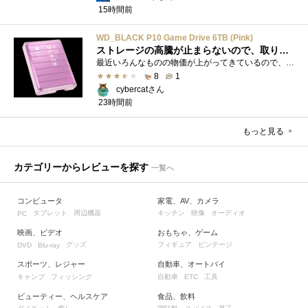
15時間前
WD_BLACK P10 Game Drive 6TB (Pink)
ストレージの高騰が止まらないので、取りあえず押さえた
最近いろんなものの物価が上がってきているので、値上がり自体にはビックリはしないが、PCパーツ・周辺機器関係というカテゴリーに絞ると、値...
8
1
cybercatさん
23時間前
もっと見る
カテゴリーからレビューを探す
一覧へ
コンピュータ
家電、AV、カメラ
タブレット
周辺機器
キッチン
映像
オーディオ
PC
映画、ビデオ
おもちゃ、ゲーム
グッズ
フィギュア
ビンテージ
DVD
Blu-ray
スポーツ、レジャー
自動車、オートバイ
キャンプ
フィッシング
自動車
工具
ETC
ビューティー、ヘルスケア
食品、飲料