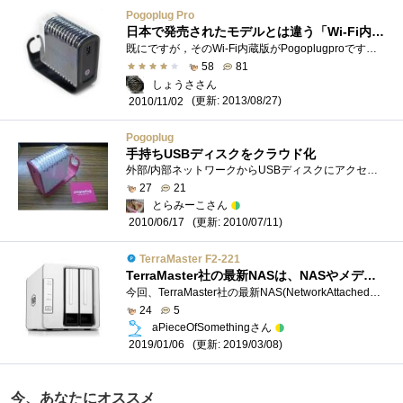
Pogoplug Pro
日本で発売されたモデルとは違う「Wi-Fi内蔵」が "Pro" です！ しかも…"Pro" は販売終了したので既にレアもの(笑)
既にですが，そのWi-Fi内蔵版がPogoplugproです．色もピンクからダークグレイになり，しょうさ好みになりました^^)※日本版は最初からダークグレー�...
58
81
しょうささん
(更新: 2013/08/27)
2010/11/02
Pogoplug
手持ちUSBディスクをクラウド化
外部/内部ネットワークからUSBディスクにアクセス可能にするユニットです。【購入】日本では、まだ、発売されていないので、Amazon.comから買いま...
27
21
とらみーこさん
(更新: 2010/07/11)
2010/06/17
TerraMaster F2-221
TerraMaster社の最新NASは、NASやメディアサーバとしては申し分ない性能です。OSも頻繁に更新されているので今後に大いに期待が持てる１台です。
今回、TerraMaster社の最新NAS(NetworkAttachedStorage)であるF2-221のレビューに選出していただきました。僕自身は10年程前にNASを購入したことがありますが�...
24
5
aPieceOfSomethingさん
(更新: 2019/03/08)
2019/01/06
今、あなたにオススメ