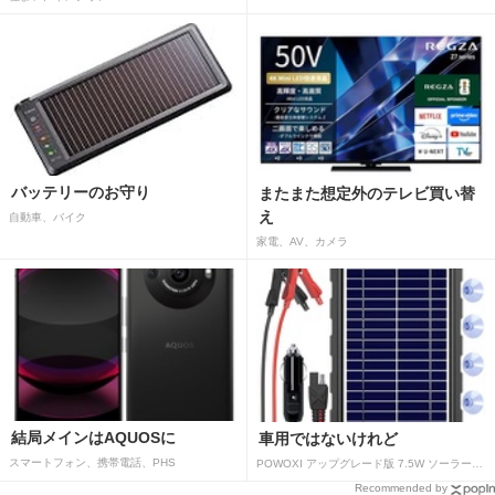
バッテリーのお守り
またまた想定外のテレビ買い替
え
自動車、バイク
家電、AV、カメラ
結局メインはAQUOSに
車用ではないけれど
スマートフォン、携帯電話、PHS
POWOXI アップグレード版 7.5W ソーラーバッテリートリクルチャージャーメンテナー 12V ポータブル防水ソーラーパネル トリクル充電キット 車、自動車、オートバイ、ボート、マリン、RV、トレーラー、スノーモービルなど用
Recommended by