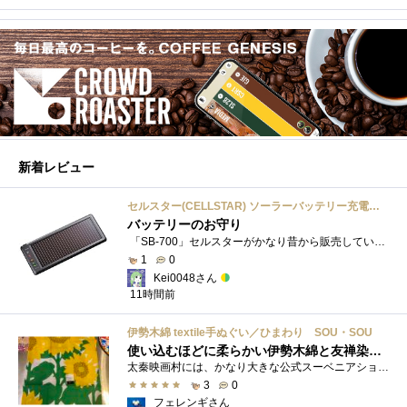
新着レビュー
セルスター(CELLSTAR) ソーラーバッテリー充電器 SB-700 DC12V専用
バッテリーのお守り
「SB-700」セルスターがかなり昔から販売しているソーラーチャージャーです。ガッツリ充電する用ではなく待機電力(暗電流って言うらしい)対策�...
1
0
Kei0048さん
11時間前
伊勢木綿 textile手ぬぐい／ひまわり SOU・SOU
使い込むほどに柔らかい伊勢木綿と友禅染の発色を楽しむ
太秦映画村には、かなり大きな公式スーベニアショップの他にも、江戸時代の町家風の飲食店や土産物店が軒を連ねておりました。 何かよいもの...
3
0
フェレンギさん