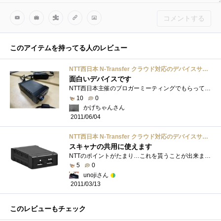
コメントする
このアイテムを持ってる人のレビュー
NTT西日本 N-Transfer クラウド対応のデバイスサーバー ブラック PS-NT100
面白いデバイスです
NTT西日本主催のブロガーミーティングでもらってきました。このN-TRANSFERとSONYのデジタルフォトフレーム、ファイル共有サービス「FileJet」を連携�...
10
0
かげちゃんさん
2011/06/04
NTT西日本 N-Transfer クラウド対応のデバイスサーバー ブラック PS-NT100
スキャナの共用に使えます
NTTのポイントがたまり…これを貰うことが出来ました。LAN環境でUSB機器を共有できる装置が欲しかったので…ちょうどよかった。スキャナを共有�...
5
0
unojiさん
2011/03/13
このレビューもチェック