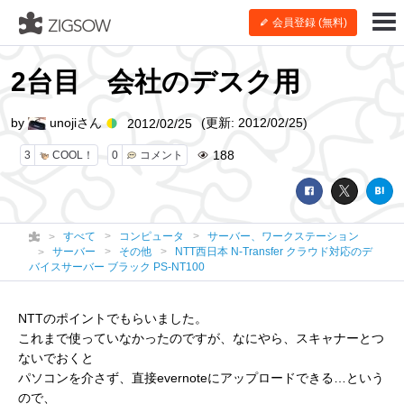
会員登録 (無料)
2台目 会社のデスク用
by
unojiさん
(更新: 2012/02/25)
2012/02/25
188
3
COOL！
0
コメント
すべて
コンピュータ
サーバー、ワークステーション
サーバー
その他
NTT西日本 N-Transfer クラウド対応のデ
バイスサーバー ブラック PS-NT100
NTTのポイントでもらいました。
これまで使っていなかったのですが、なにやら、スキャナーとつ
ないでおくと
パソコンを介さず、直接evernoteにアップロードできる…という
ので、