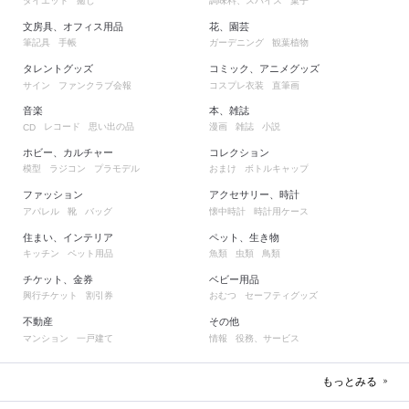
ダイエット
癒し
調味料、スパイス
菓子
文房具、オフィス用品
花、園芸
筆記具
手帳
ガーデニング
観葉植物
タレントグッズ
コミック、アニメグッズ
サイン
ファンクラブ会報
コスプレ衣装
直筆画
音楽
本、雑誌
レコード
思い出の品
漫画
雑誌
小説
CD
ホビー、カルチャー
コレクション
模型
ラジコン
プラモデル
おまけ
ボトルキャップ
ファッション
アクセサリー、時計
アパレル
靴
バッグ
懐中時計
時計用ケース
住まい、インテリア
ペット、生き物
キッチン
ペット用品
魚類
虫類
鳥類
チケット、金券
ベビー用品
興行チケット
割引券
おむつ
セーフティグッズ
不動産
その他
マンション
一戸建て
情報
役務、サービス
もっとみる