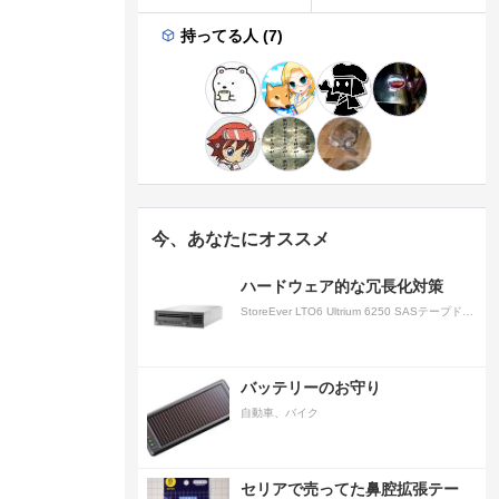
持ってる人 (7)
今、あなたにオススメ
ハードウェア的な冗長化対策
StoreEver LTO6 Ultrium 6250 SASテープドライブ(内蔵型)
バッテリーのお守り
自動車、バイク
セリアで売ってた鼻腔拡張テー