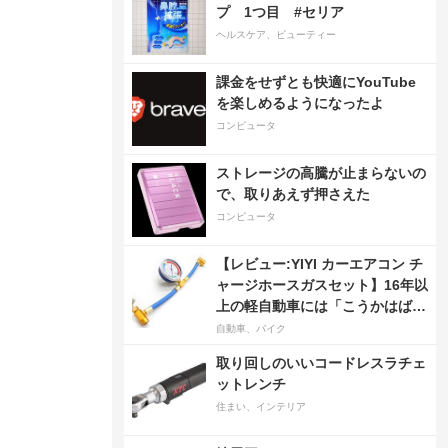
プ 1つ目 #セリア
ヘルスケア、ビューティー
課金をせずとも快適にYouTube
を楽しめるようになったよ
コンピュータ
ストレージの高騰が止まらないの
で、取りあえず押さえた
コンピュータ
【レビュー:YIYI カーエアコン チ
ャージホースガスセット】16年以
上の軽自動車には「こうかはばつ
ぐんだ」が…
自動車、バイク
取り回しのいいコードレスラチェ
ットレンチ
住まい、インテリア