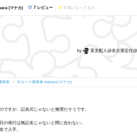
7 レビュー
0
気になってる人
aca (マナカ)
by
某支配人@名古屋定住@
乗車券
ICカード乗車券 manaca (マナカ)
のですが、記名式じゃないと無理だそうです。
日の発行は無記名じゃないと間に合わない。
名で入手。