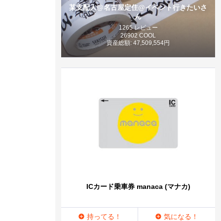
某支配人@名古屋定住@イベント行きたいさ
ん
1265 レビュー
26902 COOL
資産総額: 47,509,554円
ICカード乗車券 manaca (マナカ)
持ってる！
気になる！