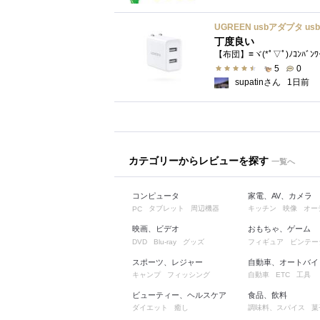
丁度良い
【布団】≡ヾ(*ﾟ▽ﾟ)ﾉｺﾝﾊﾞﾝ
5
0
supatinさん
1日前
カテゴリーからレビューを探す
一覧へ
コンピュータ
家電、AV、カメラ
タブレット
周辺機器
キッチン
映像
オー
PC
映画、ビデオ
おもちゃ、ゲーム
グッズ
フィギュア
ビンテー
DVD
Blu-ray
スポーツ、レジャー
自動車、オートバイ
キャンプ
フィッシング
自動車
工具
ETC
ビューティー、ヘルスケア
食品、飲料
ダイエット
癒し
調味料、スパイス
菓