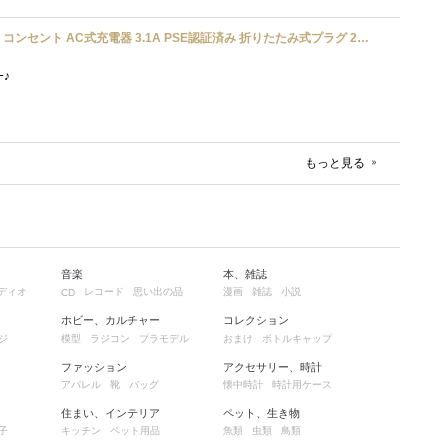
UGREEN usbアダプタ usb コンセント AC式充電器 3.1A PSE認証済み 折りたたみ式プラグ 2ポート
ﾜｰ♪
もっと見る
音楽
本、雑誌
ディオ
レコード
思い出の品
漫画
雑誌
小説
CD
ホビー、カルチャー
コレクション
ジ
模型
ラジコン
プラモデル
おまけ
ボトルキャップ
ファッション
アクセサリー、時計
アパレル
靴
バッグ
懐中時計
時計用ケース
住まい、インテリア
ペット、生き物
子
キッチン
ペット用品
魚類
虫類
鳥類