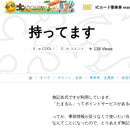
ICカード乗車券 man
持ってます
118
Views
8
COOL！
0
コメント
すべて
チケット、金券
乗車券、交通券
鉄道
無記名式ですが利用しています。
「たまるん」ってポイントサービスがある
ってか、事前情報が足りなくて使いたい当
なんてことになったので、とりあえず無記