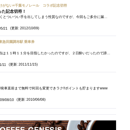
けがない×千葉モノレール コラボ記念切符
った記念切符！
【総評】昔から記念○○とつくとついつい手を出してしまう性質なのですが、今回もご多分に漏れず。これは大学時代の友人に買ってきてもらっ�...
(更新: 2012/10/09)
05/21
東急田園調布駅 乗車券
とりあえず買ってきた。本当は１１時１１分を目指したかったのですが、２日酔いだったので諦めました（汗）でも１９時１１分に買いましたｗ�...
(更新: 2011/11/15)
1/11
!発車直前まで無料で何回も変更できラク!!ポイントも貯まりますwww
(更新: 2010/06/08)
09/08/10