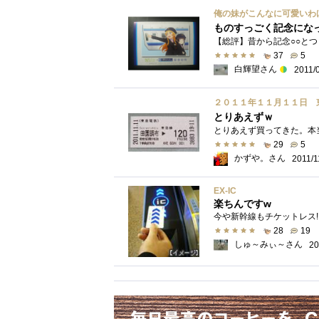
俺の妹がこんなに可愛いわ
ものすっごく記念にな
37
5
白輝望さん
2011/
２０１１年１１月１１日 
とりあえずｗ
29
5
かずや。さん
2011/1
EX-IC
楽ちんですw
今や新幹線もチケットレス!
28
19
しゅ～みぃ～さん
20