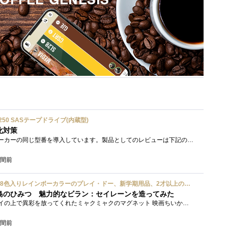
ium 6250 SASテープドライブ(内蔵型)
化対策
接続形式が違うが、同じメーカーの同じ型番を導入しています。製品としてのレビューは下記の方で行っています。いざ使おうとしたときに故障�...
時間前
ハズブロ(HASBRO) 約56g 8色入りレインボーカラーのプレイ・ドー、新学期用品、2才以上のプリスクールの子供向け、子供向けのアート&クラフト 粘土 ねんど、こどもの日、子供の日プレゼント
島のひみつ 魅力的なビラン：セイレーンを造ってみた
もう１年以上、釣り銭トレイの上で異彩を放ってくれたミャクミャクのマグネット 映画ちいかわ人魚の島のひみつを鑑賞後、素敵なビランのセイ...
時間前