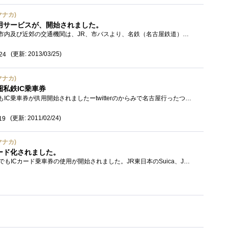
マナカ)
利用サービスが、開始されました。
私が良く利用する、名古屋市内及び近郊の交通機関は、JR、市バスより、名鉄（名古屋鉄道）や、地下鉄の方が、多いです。なので、何といっても...
(更新: 2013/03/25)
24
マナカ)
私鉄IC乗車券
とうとう名古屋圏の私鉄でもIC乗車券が供用開始されましたーtwitterのからみで名古屋行ったついでに回収してきました。今の所は無記名ですが、�...
(更新: 2011/02/24)
19
マナカ)
ード化されました。
2011年2月11日、名古屋市でもICカード乗車券の使用が開始されました。JR東日本のSuica、JR西日本のICOCA、JR東海のTOICAと同様のプリペイド方式ICカード...