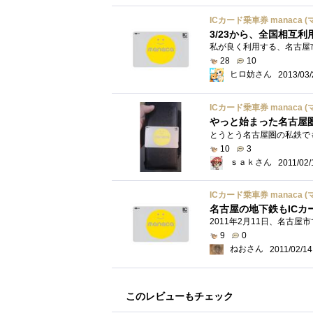
ICカード乗車券 manaca (
3/23から、全国相互
28
10
ヒロ妨さん
2013/03/
ICカード乗車券 manaca (
やっと始まった名古屋圏
10
3
ｓａｋさん
2011/02/
ICカード乗車券 manaca (
名古屋の地下鉄もICカ
9
0
ねおさん
2011/02/14
このレビューもチェック