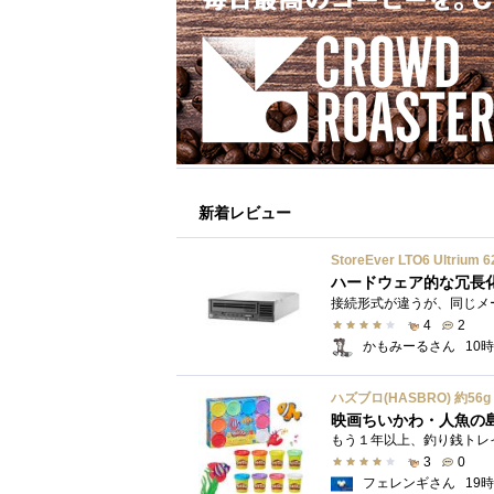
新着レビュー
StoreEver LTO6 Ultr
ハードウェア的な冗長
4
2
かもみーるさん
10
映画ちいかわ・人魚の
3
0
フェレンギさん
19