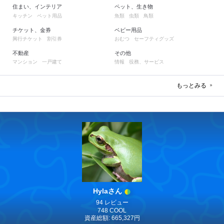
住まい、インテリア
ペット、生き物
キッチン
ペット用品
魚類
虫類
鳥類
チケット、金券
ベビー用品
興行チケット
割引券
おむつ
セーフティグッズ
不動産
その他
マンション
一戸建て
情報
役務、サービス
もっとみる
Hylaさん
94 レビュー
748 COOL
資産総額: 665,327円