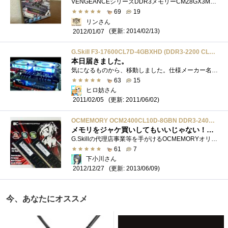
VENGEANCEシリーズDDR3メモリーCMZ8GX3M2A1600C9 「あなたのオーバークロックを強力サポート！〜CORSAIR〜」に当選させて頂きました。 選んで�...
69
19
リンさん
(更新: 2014/02/13)
2012/01/07
G.Skill F3-17600CL7D-4GBXHD (DDR3-2200 CL7 2GB×2)
本日届きました。
気になるものから、移動しました。仕様メーカー名:G.Skill (ジースキル)型番:F3-17600CL7D-4GBXHD新型メモリファン付き容量:4GB(2GBx2)速度:2200MHzDDR3(PC3-1760...
63
15
ヒロ妨さん
(更新: 2011/06/02)
2011/02/05
OCMEMORY OCM2400CL10D-8GBN DDR3-2400 4GB*2
メモリをジャケ買いしてもいいじゃない！初めてのDDR3-2400メモリ
G.Skillの代理店事業等を手がけるOCMEMORYオリジナル扱いとなる4GB*2メモリキット。DDR3-2400の10-12-12-31、電圧は1.65Vというスペックを実現しながら、DDR3-...
61
7
下小川さん
(更新: 2013/06/09)
2012/12/27
今、あなたにオススメ