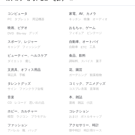
コンピュータ
家電、AV、カメラ
タブレット
周辺機器
キッチン
映像
オーディオ
PC
映画、ビデオ
おもちゃ、ゲーム
グッズ
フィギュア
ビンテージ
DVD
Blu-ray
スポーツ、レジャー
自動車、オートバイ
キャンプ
フィッシング
自動車
工具
ETC
ビューティー、ヘルスケア
食品、飲料
ダイエット
癒し
調味料、スパイス
菓子
文房具、オフィス用品
花、園芸
筆記具
手帳
ガーデニング
観葉植物
タレントグッズ
コミック、アニメグッズ
サイン
ファンクラブ会報
コスプレ衣装
直筆画
音楽
本、雑誌
レコード
思い出の品
漫画
雑誌
小説
CD
ホビー、カルチャー
コレクション
模型
ラジコン
プラモデル
おまけ
ボトルキャップ
ファッション
アクセサリー、時計
アパレル
靴
バッグ
懐中時計
時計用ケース