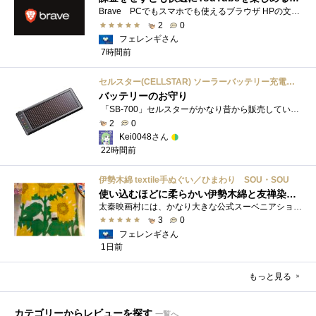
Brave PCでもスマホでも使えるブラウザ HPの文言は 広告やトラッカーがブロックされるから、訪問するサイトをよりすっきりした表示で閲覧でき�...
2
0
フェレンギさん
7時間前
セルスター(CELLSTAR) ソーラーバッテリー充電器 SB-700 DC12V専用
バッテリーのお守り
「SB-700」セルスターがかなり昔から販売しているソーラーチャージャーです。ガッツリ充電する用ではなく待機電力(暗電流って言うらしい)対策�...
2
0
Kei0048さん
22時間前
伊勢木綿 textile手ぬぐい／ひまわり SOU・SOU
使い込むほどに柔らかい伊勢木綿と友禅染の発色を楽しむ
太秦映画村には、かなり大きな公式スーベニアショップの他にも、江戸時代の町家風の飲食店や土産物店が軒を連ねておりました。 何かよいもの...
3
0
フェレンギさん
1日前
もっと見る
カテゴリーからレビューを探す
一覧へ