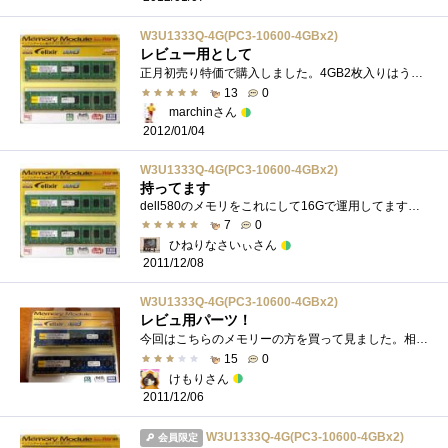
W3U1333Q-4G(PC3-10600-4GBx2)
レビュー用として
正月初売り特価で購入しました。4GB2枚入りはうれしいですね。永久保障だったりと、お得な感じです。これならもう一セットかってもよかったな�...
13
0
marchinさん
2012/01/04
W3U1333Q-4G(PC3-10600-4GBx2)
持ってます
dell580のメモリをこれにして16Gで運用してます。昨今の値下がりありがたやー
7
0
ひねりなさいぃさん
2011/12/08
W3U1333Q-4G(PC3-10600-4GBx2)
レビュ用パーツ！
今回はこちらのメモリーの方を買って見ました。相性的にも安定しているとの話を聞いたので、こちらを選んでみました。DDR3-1333 4G×２ ですね�...
15
0
けもりさん
2011/12/06
W3U1333Q-4G(PC3-10600-4GBx2)
会員限定