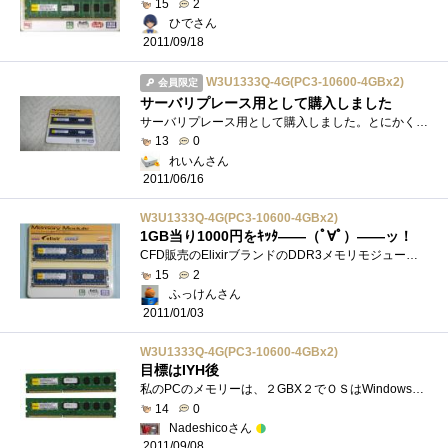
15
2
ひでさん
2011/09/18
W3U1333Q-4G(PC3-10600-4GBx2)
会員限定
サーバリプレース用として購入しました
サーバリプレース用として購入しました。とにかくメモリをたくさん使用しますので最大量搭載したかったのですが、現実的な価格ではありませ�...
13
0
れいんさん
2011/06/16
W3U1333Q-4G(PC3-10600-4GBx2)
1GB当り1000円をｷｯﾀ――（ﾟ∀ﾟ）――ッ！
CFD販売のElixirブランドのDDR3メモリモジュールです。PC10600、4GB×2＝8GBです。去年（2010年）後半頃から、DDR3メモリが凄まじい勢いで値下げされ、8GB�...
15
2
ふっけんさん
2011/01/03
W3U1333Q-4G(PC3-10600-4GBx2)
目標はIYH後
私のPCのメモリーは、２GBX２でＯＳはWindows7 x86今のところ特に問題なく動かしていて特に目的もなくただ、円高もここまでの雰囲気なのでメモリ�...
14
0
Nadeshicoさん
2011/09/08