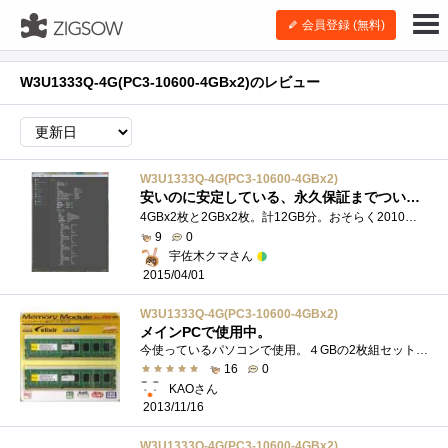
会員登録 (無料)
W3U1333Q-4G(PC3-10600-4GBx2)のレビュー
W3U1333Q-4G(PC3-10600-4GBx2)
安いのに安定している、永久保証までついたコスパ抜群のメモリ
4GBx2枚と2GBx2枚。計12GB分。おそらく2010年8月頃に買った……気がするʕ￫ᴥ￩ʔメール見るとそんな感じが。なぜ4GBx4枚を買わなかったのかは今とな�...
9
0
宇佐木クマさん
2015/04/01
W3U1333Q-4G(PC3-10600-4GBx2)
メインPCで使用中。
今使っているパソコンで使用。４GBの2枚組セット。PC3-10600(DDR3-1333)２GBもデュアルで後日購入。 【自作PCパーツ】
16
0
KAOさん
2013/11/16
W3U1333Q-4G(PC3-10600-4GBx2)