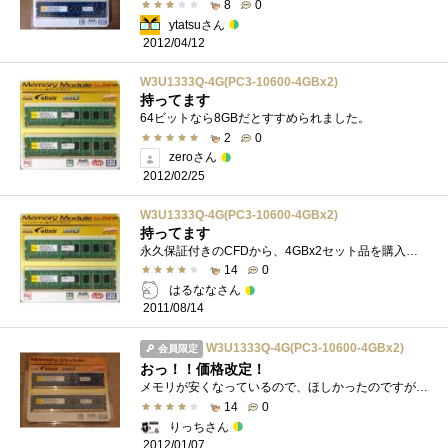
8
0
ytatsuさん
2012/04/12
W3U1333Q-4G(PC3-10600-4GBx2)
持ってます
64ビットなら8GBだとすすめられました。
2
0
zeroさん
2012/02/25
W3U1333Q-4G(PC3-10600-4GBx2)
持ってます
永久保証付きのCFDから、4GBx2セット品を購入しました。memtest86+で1passするのに、約一時間程掛かります。寝る前に実行開始、朝には結果がはっきり...
14
0
はるななさん
2011/08/14
W3U1333Q-4G(PC3-10600-4GBx2)
会員限定
おっ！！価格改定！
メモリが安くなっているので、ほしかったのですが3000円↑は微妙だったので、2000円台で探していたのですがみつけました！ちょうど、価格改定で...
14
0
りっちさん
2012/01/07