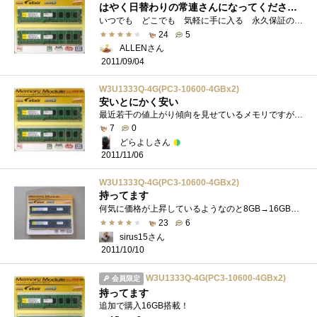
はやく日替わりの常連さんになってください！ 4Gx2 DDR3 PC3-10600
いつでも どこでも 気軽に手に入る 永久保証のメモリーさん。memtest86+で4PASSを確認しました。はじめての4GBメモリーですが、問題なく使えて�...
24
5
ALLENさん
2011/09/04
W3U1333Q-4G(PC3-10600-4GBx2)
安いとにかく安い
最近若干の値上がり傾向を見せているメモリですが、4枚かって7888円でした。1枚あたり1972円。使用上は全く問題ありません。むしろ同一メモリの2...
7
0
どらよしさん
2011/11/06
W3U1333Q-4G(PC3-10600-4GBx2)
持ってます
何気に価格が上昇しているようなのと8GB→16GBにしてパフォーマンスが変わるのか確認したくて購入してみました。Windows7のメモリテストで問題あ�...
23
6
sirus15さん
2011/10/10
W3U1333Q-4G(PC3-10600-4GBx2)
会員限定
持ってます
追加で購入16GB搭載！