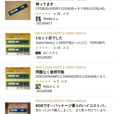
持ってます
CFD販売のDDR3-13334GBメモリW3U1333Q-4Gの片割れのジャンク品をKGTDDR3-13334GBと組み合わせてデュアルチャンネル用に購入してみました。価格は525円です。...
20
0
Sheltieさん
2013/04/17
W3U1333Q-4G(PC3-10600-4GBx2)
1セット目でした
SuperTalentより1000円高かったけど、DDR2時代に具合がよかったので、これを選択。9-9-9-24の定格動作で、元気に動いてます。現在はメインマシンから�...
24
2
はにゃさん
2011/05/05
W3U1333Q-4G(PC3-10600-4GBx2)
問題なく使用可能
DDR3SDRAMPC3-10600(DDR3-1333)4GBメモリの2枚組です。正直8GBも使わないような用途のPCに組むのですが、ついつい8GB買っちゃいました。最近少し値上がりし...
5
0
Hylaさん
2012/05/06
W3U1333Q-4G(PC3-10600-4GBx2)
8GBです～パッケージ通りのハイコストパフォーマンス
安かったので購入しました．まだ取り付けていませんが．．．