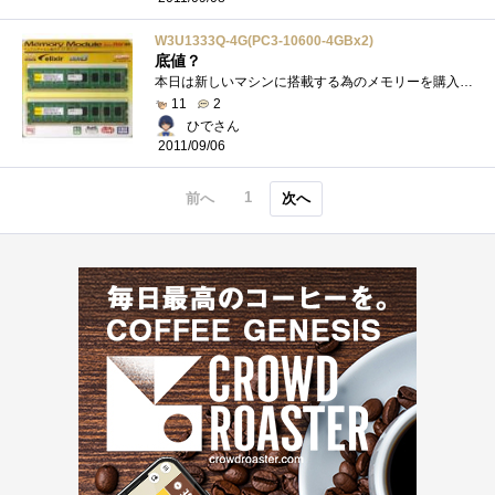
W3U1333Q-4G(PC3-10600-4GBx2)
底値？
本日は新しいマシンに搭載する為のメモリーを購入何ですかこのメモリーの価格！安すぎますメモリーにもチップメーカーだったり色々有るみた�...
11
2
ひでさん
2011/09/06
1
前へ
次へ