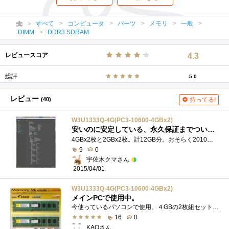
すべて
コンピュータ
パーツ
メモリ
一般
DIMM
DDR3 SDRAM
レビュースコア
4.3
総評
5.0
レビュー
(40)
持ってる!
W3U1333Q-4G(PC3-10600-4GBx2)
安いのに安定している、永久保証までついたコスパ抜群のメモリ
4GBx2枚と2GBx2枚。計12GB分。おそらく2010年8月頃に買った……気がするʕ￫ᴥ￩ʔメール見るとそんな感じが。なぜ4GBx4枚を買わなかったのかは今とな�...
9
0
宇佐木クマさん
2015/04/01
W3U1333Q-4G(PC3-10600-4GBx2)
メインPCで使用中。
今使っているパソコンで使用。４GBの2枚組セット。PC3-10600(DDR3-1333)２GBもデュアルで後日購入。 【自作PCパーツ】
16
0
KAOさん