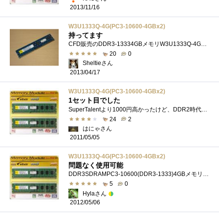
2013/11/16
W3U1333Q-4G(PC3-10600-4GBx2)
持ってます
CFD販売のDDR3-13334GBメモリW3U1333Q-4Gの片割れのジャンク品をKGTDDR3-13334GBと組み合わせてデュアルチャンネル用に購入してみました。価格は525円です。...
20
0
Sheltieさん
2013/04/17
W3U1333Q-4G(PC3-10600-4GBx2)
1セット目でした
SuperTalentより1000円高かったけど、DDR2時代に具合がよかったので、これを選択。9-9-9-24の定格動作で、元気に動いてます。現在はメインマシンから�...
24
2
はにゃさん
2011/05/05
W3U1333Q-4G(PC3-10600-4GBx2)
問題なく使用可能
DDR3SDRAMPC3-10600(DDR3-1333)4GBメモリの2枚組です。正直8GBも使わないような用途のPCに組むのですが、ついつい8GB買っちゃいました。最近少し値上がりし...
5
0
Hylaさん
2012/05/06