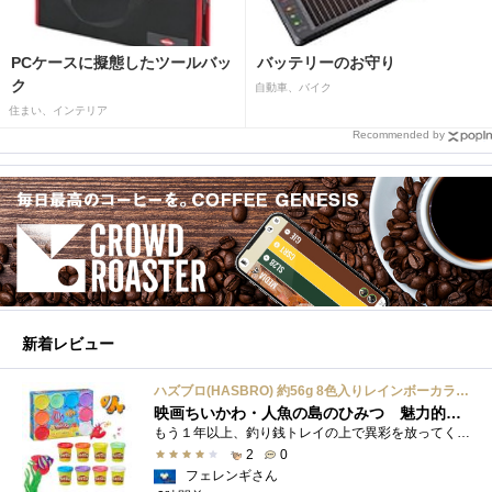
PCケースに擬態したツールバッ
バッテリーのお守り
ク
自動車、バイク
住まい、インテリア
Recommended by
新着レビュー
ハズブロ(HASBRO) 約56g 8色入りレインボーカラーのプレイ・ドー、新学期用品、2才以上のプリスクールの子供向け、子供向けのアート&クラフト 粘土 ねんど、こどもの日、子供の日プレゼント
映画ちいかわ・人魚の島のひみつ 魅力的なビラン：セイレーンを造ってみた
もう１年以上、釣り銭トレイの上で異彩を放ってくれたミャクミャクのマグネット 映画ちいかわ人魚の島のひみつを鑑賞後、素敵なビランのセイ...
2
0
フェレンギさん