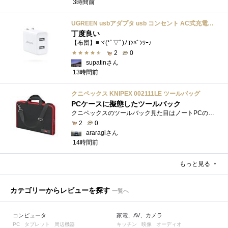
3時間前
UGREEN usbアダプタ usb コンセント AC式充電器 3.1A PSE認証済み 折りたたみ式プラグ 2ポート
丁度良い
【布団】≡ヾ(*ﾟ▽ﾟ)ﾉｺﾝﾊﾞﾝﾜｰ♪
2
0
supatinさん
13時間前
クニペックス KNIPEX 002111LE ツールバッグ
PCケースに擬態したツールバック
クニペックスのツールバック見た目はノートPCのバックみたい。中には工具を入れるポケットや工具を固定するゴムバンドが付いています。
2
0
araragiさん
14時間前
もっと見る
カテゴリーからレビューを探す
一覧へ
コンピュータ
家電、AV、カメラ
タブレット
周辺機器
キッチン
映像
オーディオ
PC