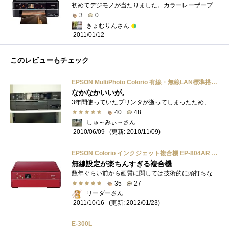
初めてデジモノが当たりました。カラーレーザープリンタを持っているので、スキャナを主に使う予定です。
3
0
きょむりんさん
2011/01/12
このレビューもチェック
EPSON MultiPhoto Colorio 有線・無線LAN標準搭載 フォト複合機 6色染料インク EP-802A
なかなかいいが。
3年間使っていたプリンタが逝ってしまったため、このプリンタを購入してきました!!・3年間酷使してきたプリンタ＜良い点＞丸みを帯びたものよ�...
40
48
しゅ～みぃ～さん
(更新: 2010/11/09)
2010/06/09
EPSON Colorio インクジェット複合機 EP-804AR 有線・無線LAN標準対応 スマートフォンプリント対応 先読みガイド&カンタンLEDナビ搭載 6色染料インク レッドモデル
無線設定が楽ちんすぎる複合機
数年ぐらい前から画質に関しては技術的に頭打ちなのでオマケ機能（美肌補正とか色々）がどれだけ進化するかみたいなところがある最近のプリ�...
35
27
リーダーさん
(更新: 2012/01/23)
2011/10/16
E-300L