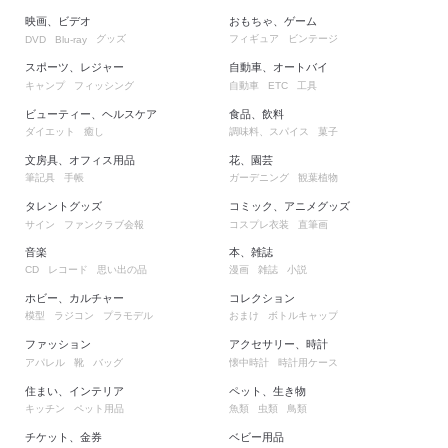
映画、ビデオ
おもちゃ、ゲーム
グッズ
フィギュア
ビンテージ
DVD
Blu-ray
スポーツ、レジャー
自動車、オートバイ
キャンプ
フィッシング
自動車
工具
ETC
ビューティー、ヘルスケア
食品、飲料
ダイエット
癒し
調味料、スパイス
菓子
文房具、オフィス用品
花、園芸
筆記具
手帳
ガーデニング
観葉植物
タレントグッズ
コミック、アニメグッズ
サイン
ファンクラブ会報
コスプレ衣装
直筆画
音楽
本、雑誌
レコード
思い出の品
漫画
雑誌
小説
CD
ホビー、カルチャー
コレクション
模型
ラジコン
プラモデル
おまけ
ボトルキャップ
ファッション
アクセサリー、時計
アパレル
靴
バッグ
懐中時計
時計用ケース
住まい、インテリア
ペット、生き物
キッチン
ペット用品
魚類
虫類
鳥類
チケット、金券
ベビー用品