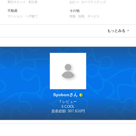
興行チケット
割引券
おむつ
セーフティグッズ
不動産
その他
マンション
一戸建て
情報
役務、サービス
もっとみる
Syobonさん
7 レビュー
3 COOL
資産総額: 307,610円