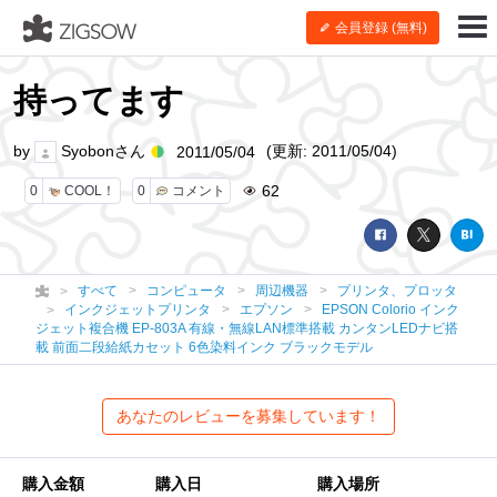
会員登録 (無料)
持ってます
by
Syobonさん
(更新: 2011/05/04)
2011/05/04
62
0
COOL！
0
コメント
すべて
コンピュータ
周辺機器
プリンタ、プロッタ
インクジェットプリンタ
エプソン
EPSON Colorio インク
ジェット複合機 EP-803A 有線・無線LAN標準搭載 カンタンLEDナビ搭
載 前面二段給紙カセット 6色染料インク ブラックモデル
あなたのレビューを募集しています！
購入金額
購入日
購入場所