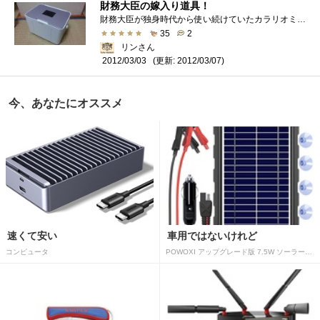
財務大臣の嫁入り道具！
財務大臣が独身時代から使い続けていたカラリオミーのプリンターです。自分の家の今年の年賀状はこれを使って刷りました！4色しかないはずな�...
35
2
リンさん
(更新: 2012/03/07)
2012/03/03
今、あなたにオススメ
速くて安い
車用ではないけれど
コンピュータ
POWOXI アップグレード版 7.5W ソーラーバッテリートリクルチャージャーメンテナー 12V ポータブル防水ソーラーパネル トリクル充電キット 車、自動車、オートバイ、ボート、マリン、RV、トレーラー、スノーモービルなど用