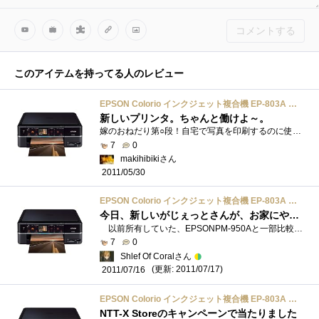
コメントする
このアイテムを持ってる人のレビュー
EPSON Colorio インクジェット複合機 EP-803A 有線・無線LAN標準搭載 カンタンLEDナビ搭載 前面二段給紙カセット 6色染料インク ブラックモデル
新しいプリンタ。ちゃんと働けよ～。
嫁のおねだり第○段！自宅で写真を印刷するのに使用するそうだ。印刷コストは公称19円。。。たけぇ。。。印刷ミスも考えると、netで注文しろよ...
7
0
makihibikiさん
2011/05/30
EPSON Colorio インクジェット複合機 EP-803A 有線・無線LAN標準搭載 カンタンLEDナビ搭載 前面二段給紙カセット 6色染料インク ブラックモデル
今日、新しいがじぇっとさんが、お家にやって来ました
以前所有していた、EPSONPM-950Aと一部比較しながらレビューします。（同機能を所有しているモデルであるため）【デザイン】 ラウンドフォル�...
7
0
Shlef Of Coralさん
(更新: 2011/07/17)
2011/07/16
EPSON Colorio インクジェット複合機 EP-803A 有線・無線LAN標準搭載 カンタンLEDナビ搭載 前面二段給紙カセット 6色染料インク ブラックモデル
NTT-X Storeのキャンペーンで当たりました