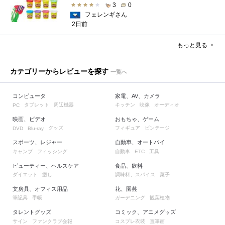
3
0
フェレンギさん
2日前
もっと見る
カテゴリーからレビューを探す
一覧へ
コンピュータ
家電、AV、カメラ
タブレット
周辺機器
キッチン
映像
オーディオ
PC
映画、ビデオ
おもちゃ、ゲーム
グッズ
フィギュア
ビンテージ
DVD
Blu-ray
スポーツ、レジャー
自動車、オートバイ
キャンプ
フィッシング
自動車
工具
ETC
ビューティー、ヘルスケア
食品、飲料
ダイエット
癒し
調味料、スパイス
菓子
文房具、オフィス用品
花、園芸
筆記具
手帳
ガーデニング
観葉植物
タレントグッズ
コミック、アニメグッズ
サイン
ファンクラブ会報
コスプレ衣装
直筆画