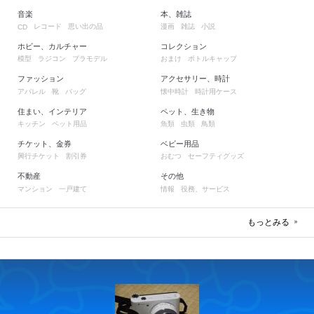
音楽
本、雑誌
レコード
思い出の品
漫画
雑誌
小説
CD
ホビー、カルチャー
コレクション
模型
ラジコン
プラモデル
おまけ
ボトルキャップ
ファッション
アクセサリー、時計
アパレル
靴
バッグ
懐中時計
時計用ケース
住まい、インテリア
ペット、生き物
キッチン
ペット用品
魚類
虫類
鳥類
チケット、金券
ベビー用品
興行チケット
割引券
おむつ
セーフティグッズ
不動産
その他
マンション
一戸建て
情報
役務、サービス
もっとみる