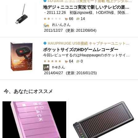
I-O DATA ニコニコ実況モード搭載 地上デジタル放送対応TVキャプチャー GV-TV100
地デジ＋ニコニコ実況で新しいテレビの楽しみ方、ただし高性能パソコンに限ります
・2011.12.26 初版zigsow様、I-ODATA様、関係者の皆様、zigsowでいつもココロ熱くなるフォローしてくれるおものだちのみなさま、コメント投稿してくだ...
66
14
れいんさん
(更新: 2012/08/04)
2011/12/27
HAUPPAUGE USB接続 キャプチャーユニットHD PVR Rocket
ポケットサイズのHDゲームレコーダー
今回レビューするのはHauppaugeのポケットサイズのハイビジョンキャプチャーユニット「HDPVRRocket」です。 この製品は単体でHDMIとコンポーネント入...
64
0
n-eさん
(更新: 2016/01/25)
2014/04/27
今、あなたにオススメ