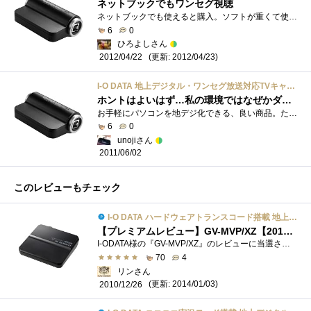
ネットブックでもワンセグ視聴
ネットブックでも使えると購入。ソフトが重くて使ってません。地デジはもってのほか。やはりTVはTVが一番かと。録画用にと思いましたがパワー�...
6
0
ひろよしさん
(更新: 2012/04/23)
2012/04/22
I-O DATA 地上デジタル・ワンセグ放送対応TVキャプチャBOX USBモデル GV-MVP/HZ3
ホントはよいはず…私の環境ではなぜかダメ…でも、アイオーのサポートは親切
お手軽にパソコンを地デジ化できる、良い商品。ただ、私のもくろみは、パソコンに録画した番組をiPhoneにダビングして持ち出すこと。外出先で�...
6
0
unojiさん
2011/06/02
このレビューもチェック
I-O DATA ハードウェアトランスコード搭載 地上・BS・110度CSデジタル対応TVキャプチャBOX USB GV-MVP/XZ
【プレミアムレビュー】GV-MVP/XZ【2014/01/03更新】
I-ODATA様の『GV-MVP/XZ』のレビューに当選させて頂きました。 I-ODATAハードウェアトランスコード搭載地上・BS・110度CSデジタル対応TVキャプチャBOXUSBG...
70
4
リンさん
(更新: 2014/01/03)
2010/12/26