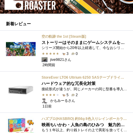
新着レビュー
空の軌跡 the 1st [Steam版]
ストーリーはそのままにゲームシステムを現代化
シリーズ開始から20年以上経過して、今なおシリーズの完結が見えてこない日本ファルコムのストーリーRPG、「英雄伝説軌跡シリーズ」。シリーズ...
3
0
jive9821さん
2時間前
StoreEver LTO6 Ultrium 6250 SASテープドライブ(内蔵型)
ハードウェア的な冗長化対策
接続形式が違うが、同じメーカーの同じ型番を導入しています。製品としてのレビューは下記の方で行っています。いざ使おうとしたときに故障�...
5
2
かもみーるさん
1日前
ハズブロ(HASBRO) 約56g 8色入りレインボーカラーのプレイ・ドー、新学期用品、2才以上のプリスクールの子供向け、子供向けのアート&クラフト 粘土 ねんど、こどもの日、子供の日プレゼント
映画ちいかわ・人魚の島のひみつ 魅力的なビラン：セイレーンを造ってみた
もう１年以上、釣り銭トレイの上で異彩を放ってくれたミャクミャクのマグネット 映画ちいかわ人魚の島のひみつを鑑賞後、素敵なビランのセイ...