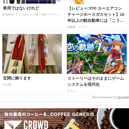
車用ではないけれど
【レビュー:YIYI カーエアコン
チャージホースガスセット】16
POWOXI アップグレード版 7.5W ソーラーバッテリートリクルチャージャーメンテナー 12V ポータブル防水ソーラーパネル トリクル充電キット 車、自動車、オートバイ、ボート、マリン、RV、トレーラー、スノーモービルなど用
年以上の軽自動車には「こうか
はばつぐんだ」が…
自動車、バイク
玄関に飾ります
ストーリーはそのままにゲーム
システムを現代化
その他
ゲーム
Recommended by