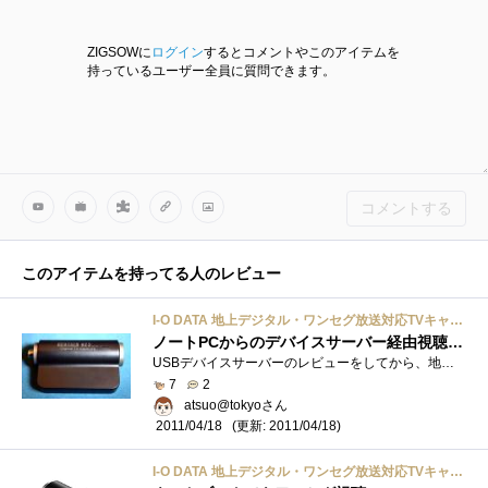
ZIGSOWに
ログイン
するとコメントやこのアイテムを
持っているユーザー全員に質問できます。
コメントする
このアイテムを持ってる人のレビュー
I-O DATA 地上デジタル・ワンセグ放送対応TVキャプチャBOX USBモデル GV-MVP/HZ3
ノートPCからのデバイスサーバー経由視聴に期待
USBデバイスサーバーのレビューをしてから、地デジチューナーが欲しくなり動作確認表と価格から本品を選びました。まず届いて、箱が大きかっ�...
7
2
atsuo@tokyoさん
(更新: 2011/04/18)
2011/04/18
I-O DATA 地上デジタル・ワンセグ放送対応TVキャプチャBOX USBモデル GV-MVP/HZ3