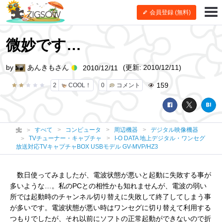
会員登録 (無料)
微妙です…
by
あんきもさん
(更新: 2010/12/11)
2010/12/11
159
2
COOL！
0
コメント
すべて
コンピュータ
周辺機器
デジタル映像機器
TVチューナー・キャプチャ
I-O DATA 地上デジタル・ワンセグ
放送対応TVキャプチャBOX USBモデル GV-MVP/HZ3
数日使ってみましたが、電波状態が悪いと起動に失敗する事が
多いような…。私のPCとの相性かも知れませんが、電波の弱い
所では起動時のチャンネル切り替えに失敗して終了してしまう事
が多いです。電波状態が悪い時はワンセグに切り替えて利用する
つもりでしたが、それ以前にソフトの正常起動ができないので折