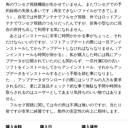
角のワンセグ視聴機能が生かせていません。またワンセグでの予
約録画の失敗も多いです（再生できないファイルができてしま
う）。自宅では外部アンテナでフルセグ視聴、外ではロッドアン
テナでワンセグ視聴のつもりだったんですが、折角小型なのに現
在の所持ち出して利用する気になれません。
あとはインストールに非常に時間がかかる事がちょっと。それ
だけならいいのですが、ソフトアップデートの際には一旦アンイ
ンストールしてからアップデートしなければならなりません（ア
ンインストールも時間が掛かる）。私が購入した時には既にアッ
プデータが公開されていたのにも関わらず、一旦付属CDの古い
ソフトをインストールしてからアンインストール、それからアッ
プデータをインストールするという手順を踏む事になりまし
た…。アップデータダウンロードの際にはシリアルの入力を要求
されるのに、更に正規品チェック？的な事で無駄な手間や時間を
取らされるのはユーザーとしてあまり気持ちのいい物ではありま
せん。
フルセグ視聴に関しては今の所は不満は無いのですが。当たり
前ですが非常に綺麗ですし。動作の安定性の向上に期待します。
購入金額
購入日
購入場所