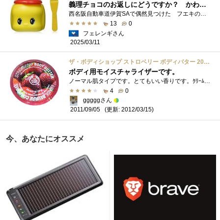
義理チョコのお返しにどうですか？ かわいいフエキどうぶつのりパッケージの薬用クリーム
西名阪自動車道伊賀SAで偶然見つけた フエキのりのどうぶつパッケージ入りの薬用クリーム 確か前にatsuo@tokyoさんのレビューで見た記憶があり�...
13
0
フェレンギさん
2025/03/11
ザ・ボディショップ ストロベリー ボディバター 200ml
ボディ用モイスチャライザーです。
ノーマル肌タイプです。とてもいい香りです。ｸﾘｰﾑ自体が固めなので取りずぎることも無く、とても満足しています。あまったるいかなとお�...
4
0
gggggさん
(更新: 2012/03/15)
2011/09/05
今、あなたにオススメ