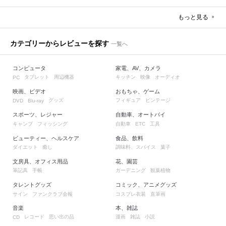
もっと見る
カテゴリーからレビューを探す
一覧へ
コンピュータ
家電、AV、カメラ
タブレット
周辺機器
キッチン
映像
オーディオ
PC
映画、ビデオ
おもちゃ、ゲーム
グッズ
フィギュア
ビンテージ
DVD
Blu-ray
スポーツ、レジャー
自動車、オートバイ
キャンプ
フィッシング
自動車
工具
ETC
ビューティー、ヘルスケア
食品、飲料
ダイエット
癒し
調味料、スパイス
菓子
文房具、オフィス用品
花、園芸
筆記具
手帳
ガーデニング
観葉植物
タレントグッズ
コミック、アニメグッズ
サイン
ファンクラブ会報
コスプレ衣装
直筆画
音楽
本、雑誌
レコード
思い出の品
漫画
雑誌
小説
CD