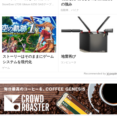
の強み
StoreEver LTO6 Ultrium 6250 SASテープドライブ(内蔵型)
自動車、バイク
ストーリーはそのままにゲーム
地雷再び
システムを現代化
コンピュータ
ゲーム
Recommended by