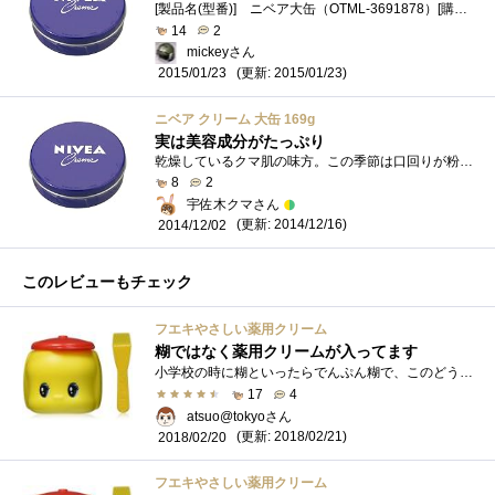
[製品名(型番)] ニベア大缶（OTML-3691878）[購入経緯] 冬の肌の保湿用に購入。[内容] スキンケアクリーム、ニベアの大缶になります。 顔や身体...
14
2
mickeyさん
(更新: 2015/01/23)
2015/01/23
ニベア クリーム 大缶 169g
実は美容成分がたっぷり
乾燥しているクマ肌の味方。この季節は口回りが粉を吹いたりするのですが、それもこれを塗れば一発で覆い隠せます。
8
2
宇佐木クマさん
(更新: 2014/12/16)
2014/12/02
このレビューもチェック
フエキやさしい薬用クリーム
糊ではなく薬用クリームが入ってます
小学校の時に糊といったらでんぷん糊で、このどうぶつのりかチューブに入ったヤマト糊のイメージです。未だに販売されているどうぶつのりっ�...
17
4
atsuo@tokyoさん
(更新: 2018/02/21)
2018/02/20
フエキやさしい薬用クリーム