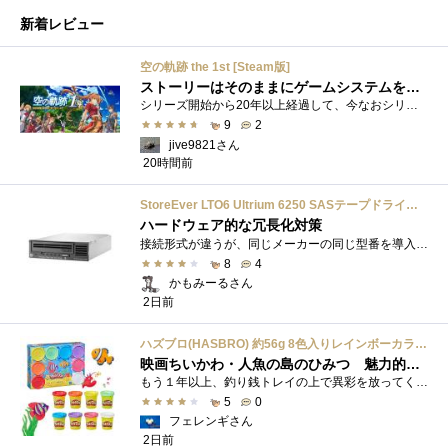
新着レビュー
空の軌跡 the 1st [Steam版]
ストーリーはそのままにゲームシステムを現代化
シリーズ開始から20年以上経過して、今なおシリーズの完結が見えてこない日本ファルコムのストーリーRPG、「英雄伝説軌跡シリーズ」。シリーズ...
9
2
jive9821さん
20時間前
StoreEver LTO6 Ultrium 6250 SASテープドライブ(内蔵型)
ハードウェア的な冗長化対策
接続形式が違うが、同じメーカーの同じ型番を導入しています。製品としてのレビューは下記の方で行っています。いざ使おうとしたときに故障�...
8
4
かもみーるさん
2日前
ハズブロ(HASBRO) 約56g 8色入りレインボーカラーのプレイ・ドー、新学期用品、2才以上のプリスクールの子供向け、子供向けのアート&クラフト 粘土 ねんど、こどもの日、子供の日プレゼント
映画ちいかわ・人魚の島のひみつ 魅力的なビラン：セイレーンを造ってみた
もう１年以上、釣り銭トレイの上で異彩を放ってくれたミャクミャクのマグネット 映画ちいかわ人魚の島のひみつを鑑賞後、素敵なビランのセイ...
5
0
フェレンギさん
2日前