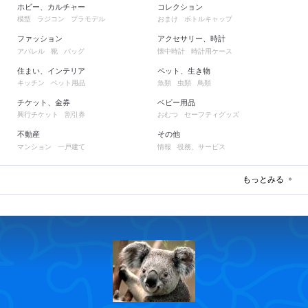
ホビー、カルチャー
コレクション
模型
ラジコン
プラモデル
おまけ
ボトルキャップ
ファッション
アクセサリー、時計
アパレル
靴
バッグ
懐中時計
時計用ケース
住まい、インテリア
ペット、生き物
キッチン
ペット用品
魚類
虫類
鳥類
チケット、金券
ベビー用品
興行チケット
割引券
おむつ
セーフティグッズ
不動産
その他
マンション
一戸建て
情報
役務、サービス
もっとみる