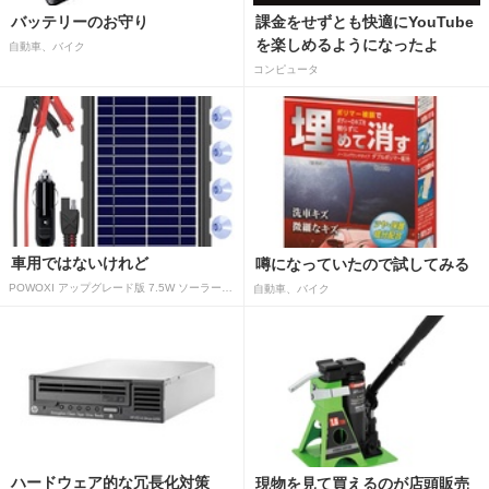
バッテリーのお守り
課金をせずとも快適にYouTube
を楽しめるようになったよ
自動車、バイク
コンピュータ
車用ではないけれど
噂になっていたので試してみる
POWOXI アップグレード版 7.5W ソーラーバッテリートリクルチャージャーメンテナー 12V ポータブル防水ソーラーパネル トリクル充電キット 車、自動車、オートバイ、ボート、マリン、RV、トレーラー、スノーモービルなど用
自動車、バイク
ハードウェア的な冗長化対策
現物を見て買えるのが店頭販売