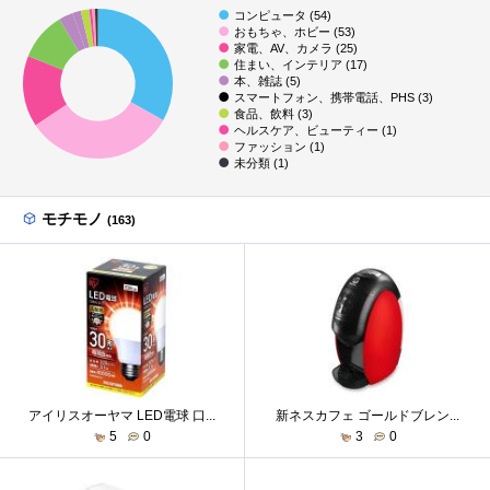
コンピュータ (54)
おもちゃ、ホビー (53)
家電、AV、カメラ (25)
住まい、インテリア (17)
本、雑誌 (5)
スマートフォン、携帯電話、PHS (3)
食品、飲料 (3)
ヘルスケア、ビューティー (1)
ファッション (1)
未分類 (1)
モチモノ
(163)
アイリスオーヤマ LED電球 口...
新ネスカフェ ゴールドブレン...
5
0
3
0