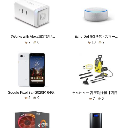
【Works with Alexa認定製品...
Echo Dot 第3世代 - スマー...
7
0
10
2
Google Pixel 3a (G020F) 64G...
ケルヒャー 高圧洗浄機【西日...
5
0
7
0