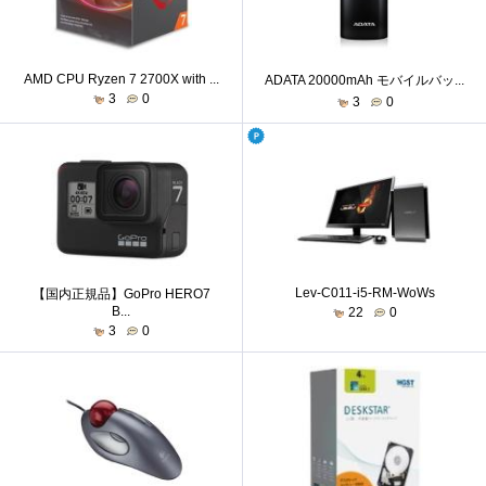
AMD CPU Ryzen 7 2700X with ...
ADATA 20000mAh モバイルバッ...
3
0
3
0
Lev-C011-i5-RM-WoWs
【国内正規品】GoPro HERO7
B...
22
0
3
0