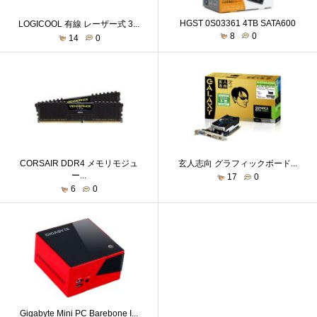
HGST 0S03361 4TB SATA600
LOGICOOL 有線 レーザー式 3...
8
0
14
0
CORSAIR DDR4 メモリモジュ
玄人志向 グラフィックボード...
ー...
17
0
6
0
Gigabyte Mini PC Barebone I...