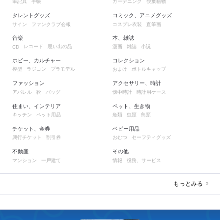
筆記具
手帳
ガーデニング
観葉植物
タレントグッズ
コミック、アニメグッズ
サイン
ファンクラブ会報
コスプレ衣装
直筆画
音楽
本、雑誌
レコード
思い出の品
漫画
雑誌
小説
CD
ホビー、カルチャー
コレクション
模型
ラジコン
プラモデル
おまけ
ボトルキャップ
ファッション
アクセサリー、時計
アパレル
靴
バッグ
懐中時計
時計用ケース
住まい、インテリア
ペット、生き物
キッチン
ペット用品
魚類
虫類
鳥類
チケット、金券
ベビー用品
興行チケット
割引券
おむつ
セーフティグッズ
不動産
その他
マンション
一戸建て
情報
役務、サービス
もっとみる