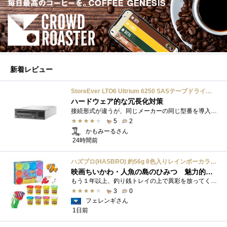
新着レビュー
StoreEver LTO6 Ultrium 6250 SASテープドライブ(内蔵型)
ハードウェア的な冗長化対策
接続形式が違うが、同じメーカーの同じ型番を導入しています。製品としてのレビューは下記の方で行っています。いざ使おうとしたときに故障�...
5
2
かもみーるさん
24時間前
ハズブロ(HASBRO) 約56g 8色入りレインボーカラーのプレイ・ドー、新学期用品、2才以上のプリスクールの子供向け、子供向けのアート&クラフト 粘土 ねんど、こどもの日、子供の日プレゼント
映画ちいかわ・人魚の島のひみつ 魅力的なビラン：セイレーンを造ってみた
もう１年以上、釣り銭トレイの上で異彩を放ってくれたミャクミャクのマグネット 映画ちいかわ人魚の島のひみつを鑑賞後、素敵なビランのセイ...
3
0
フェレンギさん
1日前