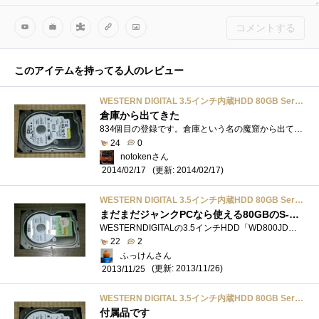
コメントする
このアイテムを持ってる人のレビュー
WESTERN DIGITAL 3.5インチ内蔵HDD 80GB Serial-ATA300 7200rpm 8.9ms 8MB WD800JD
倉庫から出てきた
834個目の登録です。倉庫という名の魔窟から出てきました。前に登録したものはその機器で動いているので、違う機器に入っていたものだと思わ�...
24
0
notokenさん
(更新: 2014/02/17)
2014/02/17
WESTERN DIGITAL 3.5インチ内蔵HDD 80GB Serial-ATA300 7200rpm 8.9ms 8MB WD800JD
まだまだジャンクPCなら使える80GBのS-ATAハードディスク(；=ﾟωﾟ)=333
WESTERNDIGITALの3.5インチHDD「WD800JD」です。PC-NETで購入したか、同店のジャンク袋に入っていたものです(；=ﾟωﾟ)=333【サイズ】3.5インチ【記録容量�...
22
2
ふっけんさん
(更新: 2013/11/26)
2013/11/25
WESTERN DIGITAL 3.5インチ内蔵HDD 80GB Serial-ATA300 7200rpm 8.9ms 8MB WD800JD
付属品です