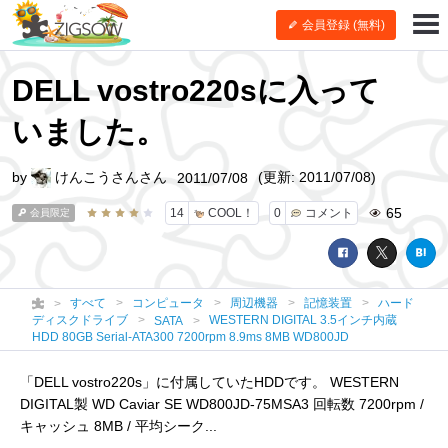
会員登録 (無料)
DELL vostro220sに入って
いました。
by
けんこうさんさん
(更新: 2011/07/08)
2011/07/08
65
14
COOL！
0
コメント
会員限定
すべて
コンピュータ
周辺機器
記憶装置
ハード
ディスクドライブ
WESTERN DIGITAL 3.5インチ内蔵
SATA
HDD 80GB Serial-ATA300 7200rpm 8.9ms 8MB WD800JD
「DELL vostro220s」に付属していたHDDです。 WESTERN
DIGITAL製 WD Caviar SE WD800JD-75MSA3 回転数 7200rpm /
キャッシュ 8MB / 平均シーク...