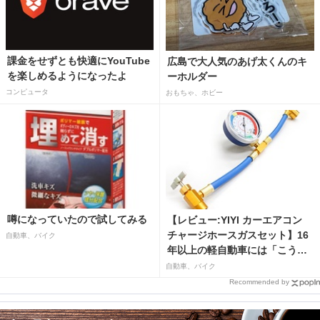
課金をせずとも快適にYouTube
広島で大人気のあげ太くんのキ
を楽しめるようになったよ
ーホルダー
コンピュータ
おもちゃ、ホビー
噂になっていたので試してみる
【レビュー:YIYI カーエアコン
チャージホースガスセット】16
自動車、バイク
年以上の軽自動車には「こうか
はばつぐんだ」が…
自動車、バイク
Recommended by