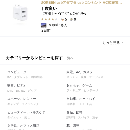
UGREEN usbアダプタ usb コンセント AC式充電器 3.1A PSE認証済み 折りたたみ式プラグ 2ポート
丁度良い
【布団】≡ヾ(*ﾟ▽ﾟ)ﾉｺﾝﾊﾞﾝﾜｰ♪
5
0
supatinさん
2日前
もっと見る
カテゴリーからレビューを探す
一覧へ
コンピュータ
家電、AV、カメラ
タブレット
周辺機器
キッチン
映像
オーディオ
PC
映画、ビデオ
おもちゃ、ゲーム
グッズ
フィギュア
ビンテージ
DVD
Blu-ray
スポーツ、レジャー
自動車、オートバイ
キャンプ
フィッシング
自動車
工具
ETC
ビューティー、ヘルスケア
食品、飲料
ダイエット
癒し
調味料、スパイス
菓子
文房具、オフィス用品
花、園芸