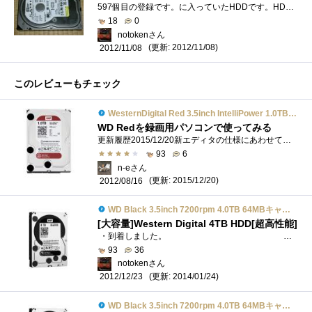
597個目の登録です。に入っていたHDDです。HDD的にはそろそろ限界なので取り替えたいのですが、値段がまだ6千円を切っていないので何とか生きて�...
18
0
notokenさん
(更新: 2012/11/08)
2012/11/08
このレビューもチェック
WesternDigital Red 3.5inch IntelliPower 1.0TB 64MBキャッシュ SATA III WD10EFRX
WD Redを録画用パソコンで使ってみる
更新履歴2015/12/20新エディタの仕様にあわせて、レビューを修正2015/12/20総評と使用履歴を更新
93
6
n-eさん
(更新: 2015/12/20)
2012/08/16
WD Black 3.5inch 7200rpm 4.0TB 64MBキャッシュ SATA3.0 WD4001FAEX
[大容量]Western Digital 4TB HDD[超高性能]
・到着しました。 包装は佐川急便の袋だったのですが、クロネコで届きました。...
93
36
notokenさん
(更新: 2014/01/24)
2012/12/23
WD Black 3.5inch 7200rpm 4.0TB 64MBキャッシュ SATA3.0 WD4001FAEX