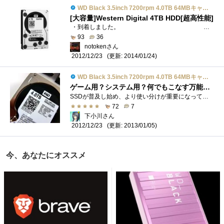
WD Black 3.5inch 7200rpm 4.0TB 64MBキャッシュ SATA3.0 WD4001FAEX
[大容量]Western Digital 4TB HDD[超高性能]
・到着しました。 包装は佐川急便の袋だったのですが、クロネコで届きました。...
93
36
notokenさん
(更新: 2014/01/24)
2012/12/23
WD Black 3.5inch 7200rpm 4.0TB 64MBキャッシュ SATA3.0 WD4001FAEX
ゲーム用？システム用？何でもこなす万能HDD
SSDが普及し始め、より使い分けが重要になってきたHDD。HDDのメリットといえばやはりSSDでは実現の難しい大容量。そんな中でも最大級の容量とな�...
72
7
下小川さん
(更新: 2013/01/05)
2012/12/23
今、あなたにオススメ