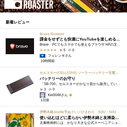
新着レビュー
Brave Browser
課金をせずとも快適にYouTubeを楽しめるようになったよ
Brave PCでもスマホでも使えるブラウザ HPの文言は 広告やトラッカーがブロックされるから、訪問するサイトをよりすっきりした表示で閲覧でき�...
5
0
フェレンギさん
10時間前
セルスター(CELLSTAR) ソーラーバッテリー充電器 SB-700 DC12V専用
バッテリーのお守り
「SB-700」セルスターがかなり昔から販売しているソーラーチャージャーです。ガッツリ充電する用ではなく待機電力(暗電流って言うらしい)対策�...
3
0
Kei0048さん
1日前
伊勢木綿 textile手ぬぐい／ひまわり SOU・SOU
使い込むほどに柔らかい伊勢木綿と友禅染の発色を楽しむ
太秦映画村には、かなり大きな公式スーベニアショップの他にも、江戸時代の町家風の飲食店や土産物店が軒を連ねておりました。 何かよいもの...