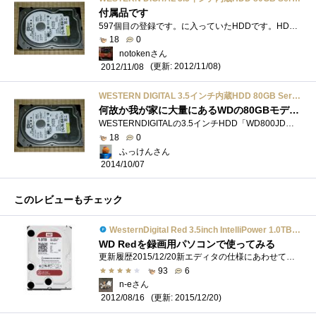
付属品です
597個目の登録です。に入っていたHDDです。HDD的にはそろそろ限界なので取り替えたいのですが、値段がまだ6千円を切っていないので何とか生きて�...
18
0
notokenさん
(更新: 2012/11/08)
2012/11/08
WESTERN DIGITAL 3.5インチ内蔵HDD 80GB Serial-ATA300 7200rpm 8.9ms 8MB WD800JD
何故か我が家に大量にあるWDの80GBモデル(;＝ﾟωﾟ)＝333
WESTERNDIGITALの3.5インチHDD「WD800JD」です。友人のPCのトラブルを見に行った際に戴きました(；=ﾟωﾟ)=３３３【サイズ】3.5インチ【記録容量】80GB【�...
18
0
ふっけんさん
2014/10/07
このレビューもチェック
WesternDigital Red 3.5inch IntelliPower 1.0TB 64MBキャッシュ SATA III WD10EFRX
WD Redを録画用パソコンで使ってみる
更新履歴2015/12/20新エディタの仕様にあわせて、レビューを修正2015/12/20総評と使用履歴を更新
93
6
n-eさん
(更新: 2015/12/20)
2012/08/16