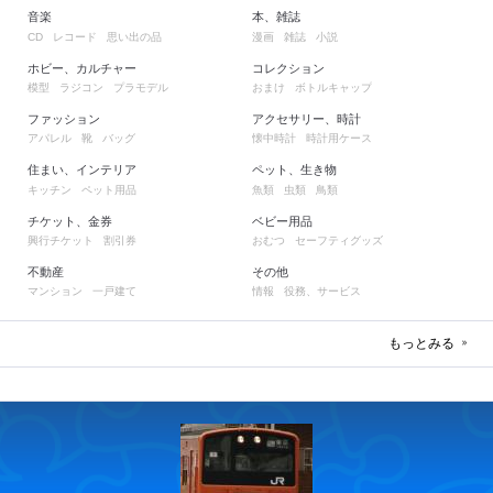
音楽
本、雑誌
レコード
思い出の品
漫画
雑誌
小説
CD
ホビー、カルチャー
コレクション
模型
ラジコン
プラモデル
おまけ
ボトルキャップ
ファッション
アクセサリー、時計
アパレル
靴
バッグ
懐中時計
時計用ケース
住まい、インテリア
ペット、生き物
キッチン
ペット用品
魚類
虫類
鳥類
チケット、金券
ベビー用品
興行チケット
割引券
おむつ
セーフティグッズ
不動産
その他
マンション
一戸建て
情報
役務、サービス
もっとみる