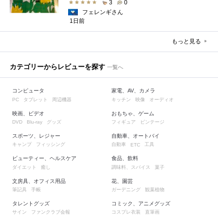
3
0
フェレンギさん
1日前
もっと見る
カテゴリーからレビューを探す
一覧へ
コンピュータ
家電、AV、カメラ
タブレット
周辺機器
キッチン
映像
オーディオ
PC
映画、ビデオ
おもちゃ、ゲーム
グッズ
フィギュア
ビンテージ
DVD
Blu-ray
スポーツ、レジャー
自動車、オートバイ
キャンプ
フィッシング
自動車
工具
ETC
ビューティー、ヘルスケア
食品、飲料
ダイエット
癒し
調味料、スパイス
菓子
文房具、オフィス用品
花、園芸
筆記具
手帳
ガーデニング
観葉植物
タレントグッズ
コミック、アニメグッズ
サイン
ファンクラブ会報
コスプレ衣装
直筆画