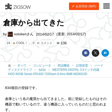
会員登録 (無料)
倉庫から出てきた
by
notokenさん
(更新: 2014/02/17)
2014/02/17
136
24
COOL！
0
コメント
すべて
コンピュータ
周辺機器
記憶装置
ハード
ディスクドライブ
WESTERN DIGITAL 3.5インチ内蔵
SATA
HDD 80GB Serial-ATA300 7200rpm 8.9ms 8MB WD800JD
834個目の登録です。
倉庫という名の魔窟から出てきました。前に登録したものはその
機器で動いているので、違う機器に入っていたものだと思われま
す。