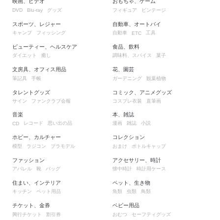
映画、ビデオ
おもちゃ、ゲーム
グッズ
フィギュア
ビンテージ
DVD
Blu-ray
スポーツ、レジャー
自動車、オートバイ
キャンプ
フィッシング
自動車
工具
ETC
ビューティー、ヘルスケア
食品、飲料
ダイエット
癒し
調味料、スパイス
菓子
文房具、オフィス用品
花、園芸
筆記具
手帳
ガーデニング
観葉植物
タレントグッズ
コミック、アニメグッズ
サイン
ファンクラブ会報
コスプレ衣装
直筆画
音楽
本、雑誌
レコード
思い出の品
漫画
雑誌
小説
CD
ホビー、カルチャー
コレクション
模型
ラジコン
プラモデル
おまけ
ボトルキャップ
ファッション
アクセサリー、時計
アパレル
靴
バッグ
懐中時計
時計用ケース
住まい、インテリア
ペット、生き物
キッチン
ペット用品
魚類
虫類
鳥類
チケット、金券
ベビー用品
興行チケット
割引券
おむつ
セーフティグッズ