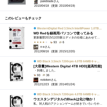
palebladeさん
(更新: 2010/04/19)
2010/04/18
このレビューもチェック
WesternDigital Red 3.5inch IntelliPower 1.0TB 64MBキャッシュ SATA III WD10EFRX
WD Redを録画用パソコンで使ってみる
更新履歴2015/12/20新エディタの仕様にあわせて、レビューを修正2015/12/20総評と使用履歴を更新
93
6
n-eさん
(更新: 2015/12/20)
2012/08/16
WD Black 3.5inch 7200rpm 4.0TB 64MBキャッシュ SATA3.0 WD4001FAEX
[大容量]Western Digital 4TB HDD[超高性能]
・到着しました。 包装は佐川急便の袋だったのですが、クロネコで届きました。...
93
36
notokenさん
(更新: 2014/01/24)
2012/12/23
WD Black 3.5inch 7200rpm 4.0TB 64MBキャッシュ SATA3.0 WD4001FAEX
ウエスタンデジタルのBlackは化け物か！
私、対人戦のアクションゲームが好きでいろいろやってはいるのですが、これがなかなか上達しない。いつの間にか死角に回られて倒されたり、�...