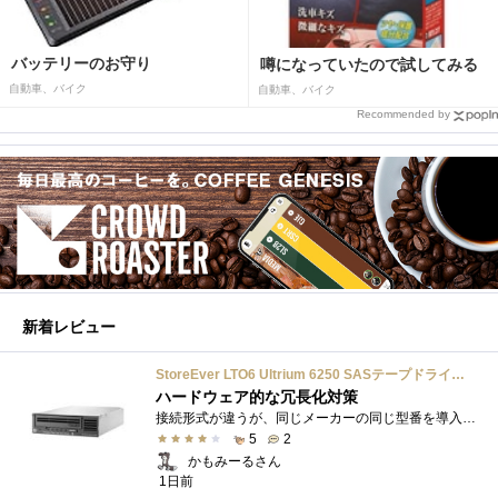
バッテリーのお守り
噂になっていたので試してみる
自動車、バイク
自動車、バイク
Recommended by
新着レビュー
StoreEver LTO6 Ultrium 6250 SASテープドライブ(内蔵型)
ハードウェア的な冗長化対策
接続形式が違うが、同じメーカーの同じ型番を導入しています。製品としてのレビューは下記の方で行っています。いざ使おうとしたときに故障�...
5
2
かもみーるさん
1日前