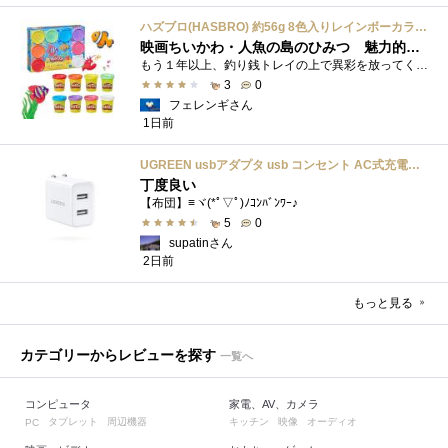
ハズブロ(HASBRO) 約56g 8色入りレインボーカラーのプレイ・ドー、新学期用品、2才以上のプリスクールの子供向け、子供向けのアート&クラフト 粘土 ねんど、こどもの日、子供の日プレゼント
映画ちいかわ・人魚の島のひみつ 魅力的なビラン：セイレーンを造ってみた
もう１年以上、釣り銭トレイの上で異彩を放ってくれたミャクミャクのマグネット 映画ちいかわ人魚の島のひみつを鑑賞後、素敵なビランのセイ...
3
0
フェレンギさん
1日前
UGREEN usbアダプタ usb コンセント AC式充電器 3.1A PSE認証済み 折りたたみ式プラグ 2ポート
丁度良い
【布団】≡ヾ(*ﾟ▽ﾟ)ﾉｺﾝﾊﾞﾝﾜｰ♪
5
0
supatinさん
2日前
もっと見る
カテゴリーからレビューを探す
一覧へ
コンピュータ
家電、AV、カメラ
タブレット
周辺機器
キッチン
映像
オーディオ
PC