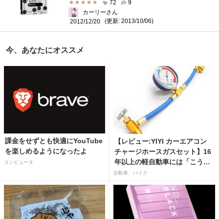
72
9
カーリーさん
(更新: 2013/10/06)
2012/12/20
今、あなたにオススメ
課金をせずとも快適にYouTube
【レビュー:YIYI カーエアコン
を楽しめるようになったよ
チャージホースガスセット】16
年以上の軽自動車には「こうか
コンピュータ
はばつぐんだ」が…
自動車、バイク