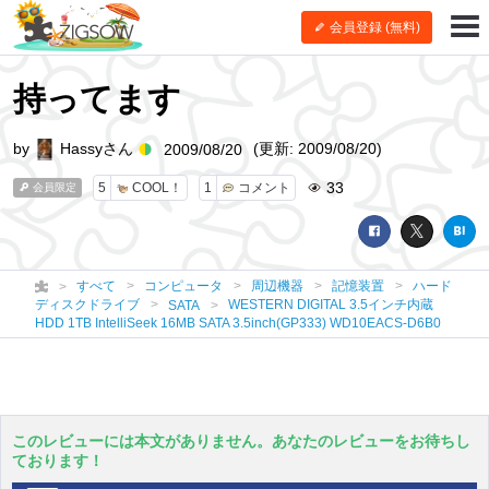
会員登録 (無料)
持ってます
by
Hassyさん
(更新: 2009/08/20)
2009/08/20
33
5
COOL！
1
コメント
会員限定
すべて
コンピュータ
周辺機器
記憶装置
ハード
ディスクドライブ
WESTERN DIGITAL 3.5インチ内蔵
SATA
HDD 1TB IntelliSeek 16MB SATA 3.5inch(GP333) WD10EACS-D6B0
このレビューには本文がありません。あなたのレビューをお待ちし
ております！