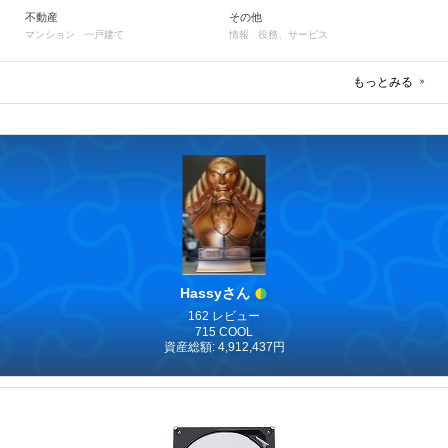
不動産
その他
マンション
一戸建て
情報
役務、サービス
もっとみる
Hassyさん
162 レビュー
715 COOL
資産総額: 4,912,437円