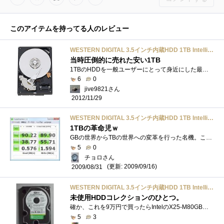
このアイテムを持ってる人のレビュー
WESTERN DIGITAL 3.5インチ内蔵HDD 1TB IntelliSeek 16MB SATA 3.5inch(GP333) WD10EACS-D6B0
当時圧倒的に売れた安い1TB
1TBのHDDを一般ユーザーにとって身近にした最大の立役者といえるのが、このWesternDigitalCaviarGP/CaviarGreenWD10EACSシリーズではなかったかと思います。�...
6
0
jive9821さん
2012/11/29
WESTERN DIGITAL 3.5インチ内蔵HDD 1TB IntelliSeek 16MB SATA 3.5inch(GP333) WD10EACS-D6B0
1TBの革命児ｗ
GBの世界からTBの世界への変革を行った名機。これでWDのブランドも確立された気がします。ちなみに結構持ってますが、1台は不良セクタを出して�...
5
0
チョロさん
(更新: 2009/09/16)
2009/08/31
WESTERN DIGITAL 3.5インチ内蔵HDD 1TB IntelliSeek 16MB SATA 3.5inch(GP333) WD10EACS-D6B0
未使用HDDコレクションのひとつ。
確か、これを9万円で買ったらIntelのX25-M80GBが付いてきた記憶があります。X25MG1が発売された直後の話です。その後、HDD単体でも購入していますが�...
5
3