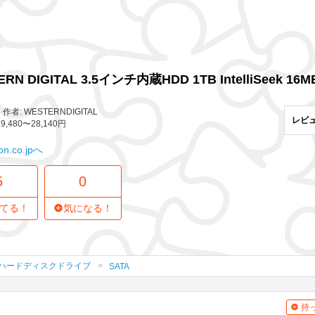
5 レビュー
0
気になってる人
ATA 3.5inch(GP333) WD10EACS-D6B0
RN DIGITAL 3.5インチ内蔵HDD 1TB IntelliSeek 16MB
者: WESTERNDIGITAL
レビ
9,480〜28,140円
n.co.jpへ
5
0
てる！
気になる！
ハードディスクドライブ
SATA
持っ