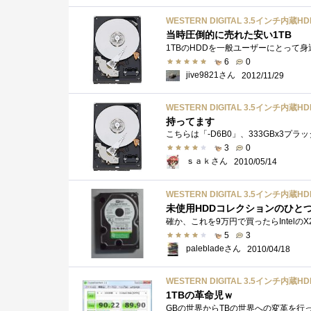
WESTERN DIGITAL 3.5インチ内蔵HDD 1T
当時圧倒的に売れた安い1TB
6
0
jive9821さん
2012/11/29
WESTERN DIGITAL 3.5インチ内蔵HDD 1T
持ってます
こちらは「-D6B0」、333GBx3プ
3
0
ｓａｋさん
2010/05/14
WESTERN DIGITAL 3.5インチ内蔵HDD 1T
未使用HDDコレクションのひと
5
3
palebladeさん
2010/04/18
WESTERN DIGITAL 3.5インチ内蔵HDD 1T
1TBの革命児ｗ