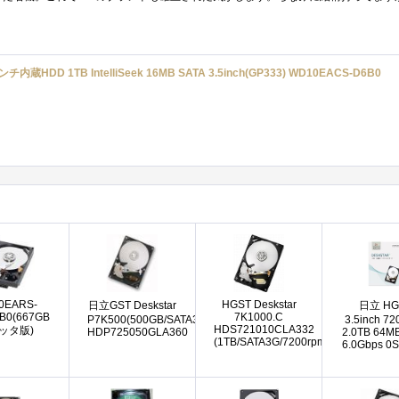
ンチ内蔵HDD 1TB IntelliSeek 16MB SATA 3.5inch(GP333) WD10EACS-D6B0
0EARS-
HGST Deskstar
日立GST Deskstar
日立 HG
B0(667GB
7K1000.C
P7K500(500GB/SATA3G/7200rpm/16MB)
3.5inch 7
HDS721010CLA332
ッタ版)
HDP725050GLA360
2.0TB 64M
(1TB/SATA3G/7200rpm/32MB)
6.0Gbps 0