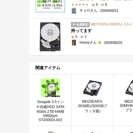
5
0
チョロさん
2009/08/31
WESTERN DIGITAL 3.5イ
会員限定
持ってます
5
1
Hassyさん
2009/08/20
関連アイテム
WD20EARS-
WD2
Seagate 3.5イン
00MVW
00S8B1(500GBプ
チ内蔵HDD SATA
プラ
ラッタ版)
6Gb/s 2TB 64MB
5900rpm
ST2000DL003