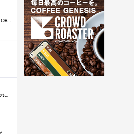
1TBのHDDを一般ユーザーにとって身近にした最大の立役者といえるのが、このWesternDigitalCaviarGP/CaviarGreenWD10EACSシリーズではなかったかと思います。�...
確か、これを9万円で買ったらIntelのX25-M80GBが付いてきた記憶があります。X25MG1が発売された直後の話です。その後、HDD単体でも購入していますが�...
GBの世界からTBの世界への変革を行った名機。これでWDのブランドも確立された気がします。ちなみに結構持ってますが、1台は不良セクタを出して�...