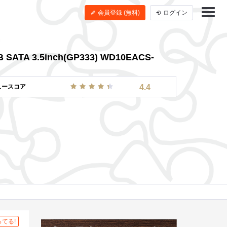
会員登録 (無料)
ログイン
 SATA 3.5inch(GP333) WD10EACS-
ュースコア
4.4
てる!