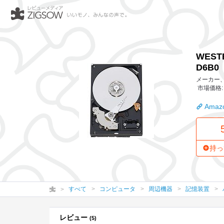
WESTERN DIGITAL 3.5インチ内蔵HDD 1TB IntelliSeek 16MB S
WESTE
D6B0
メーカー、作
市場価格: 
Amazo
持っ
すべて
コンピュータ
周辺機器
記憶装置
レビュー
(5)