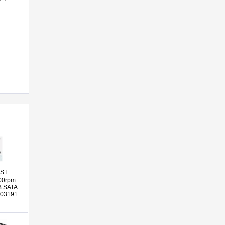
ST
200rpm
B SATA
S03191