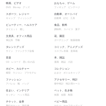
映画、ビデオ
おもちゃ、ゲーム
グッズ
フィギュア
ビンテージ
DVD
Blu-ray
スポーツ、レジャー
自動車、オートバイ
キャンプ
フィッシング
自動車
工具
ETC
ビューティー、ヘルスケア
食品、飲料
ダイエット
癒し
調味料、スパイス
菓子
文房具、オフィス用品
花、園芸
筆記具
手帳
ガーデニング
観葉植物
タレントグッズ
コミック、アニメグッズ
サイン
ファンクラブ会報
コスプレ衣装
直筆画
音楽
本、雑誌
レコード
思い出の品
漫画
雑誌
小説
CD
ホビー、カルチャー
コレクション
模型
ラジコン
プラモデル
おまけ
ボトルキャップ
ファッション
アクセサリー、時計
アパレル
靴
バッグ
懐中時計
時計用ケース
住まい、インテリア
ペット、生き物
キッチン
ペット用品
魚類
虫類
鳥類
チケット、金券
ベビー用品
興行チケット
割引券
おむつ
セーフティグッズ