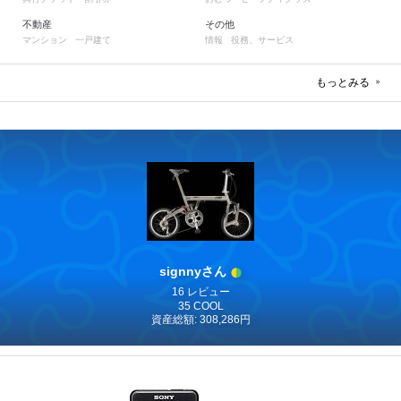
不動産
その他
マンション
一戸建て
情報
役務、サービス
もっとみる
signnyさん
16 レビュー
35 COOL
資産総額: 308,286円