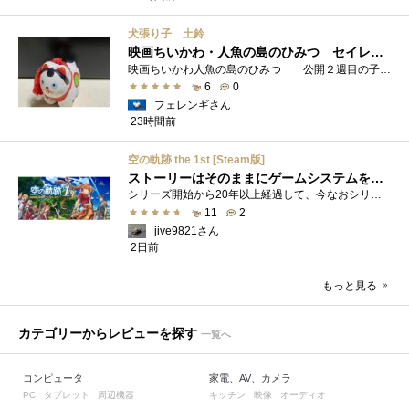
犬張り子 土鈴
映画ちいかわ・人魚の島のひみつ セイレーンのモデルは犬だった？
映画ちいかわ人魚の島のひみつ 公開２週目の子どもさんの来場が制限されているレイトショーでも満席でしたし新たにボンドロシールの来場�...
6
0
フェレンギさん
23時間前
空の軌跡 the 1st [Steam版]
ストーリーはそのままにゲームシステムを現代化
シリーズ開始から20年以上経過して、今なおシリーズの完結が見えてこない日本ファルコムのストーリーRPG、「英雄伝説軌跡シリーズ」。シリーズ...
11
2
jive9821さん
2日前
もっと見る
カテゴリーからレビューを探す
一覧へ
コンピュータ
家電、AV、カメラ
タブレット
周辺機器
キッチン
映像
オーディオ
PC