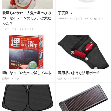
映画ちいかわ・人魚の島のひみ
丁度良い
つ セイレーンのモデルは犬だ
UGREEN usbアダプタ usb コンセント AC式充電器 3.1A PSE認証済み 折りたたみ式プラグ 2ポート
った？
アンティーク、コレクション
噂になっていたので試してみる
専用品のような汎用ポーチ
自動車、バイク
住まい、インテリア