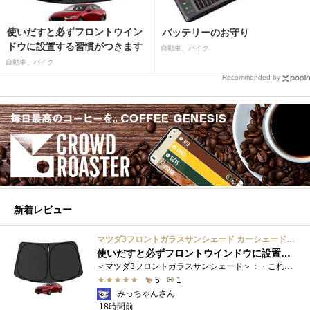
使いだすと必ずフロントウイン
バッテリーのお守り
ドウに設置する習慣がつきます
自動車、バイク
自動車、バイク
Recommended by
新着レビュー
マツダ3フロントガラスサンシェード カーシェード 車用 フロントウィンドウさんしえーど 遮光 断熱 カスタムパーツ 車種専用設計 折り畳み式 取付簡単 収納袋付き
使いだすと必ずフロントウインドウに設置する習慣がつきます
＜マツダ3フロントガラスサンシェード＞：・これまで使用していたサンシェードでも使用できるのですが、車内に蛇腹に畳んだサンシェード は�...
5
1
みっちゃんさん
18時間前