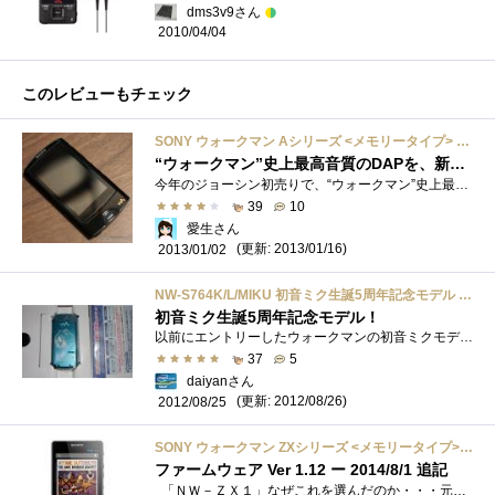
dms3v9さん
2010/04/04
このレビューもチェック
SONY ウォークマン Aシリーズ <メモリータイプ> 16GB ブラック NW-A865/B
“ウォークマン”史上最高音質のDAPを、新年初売りでGET！
今年のジョーシン初売りで、“ウォークマン”史上最高音質を謳うSONYウォークマンAシリーズ NW-A865/BをGETしてきました。SONYウォークマンAシリー�...
39
10
愛生さん
(更新: 2013/01/16)
2013/01/02
NW-S764K/L/MIKU 初音ミク生誕5周年記念モデル [8GB ブルー]
初音ミク生誕5周年記念モデル！
以前にエントリーしたウォークマンの初音ミクモデルが届きました。気になるパッケージは… orz通常版と一緒でした。ここは拘って欲しいよなぁ...
37
5
daiyanさん
(更新: 2012/08/26)
2012/08/25
SONY ウォークマン ZXシリーズ <メモリータイプ> 128GB シルバー NW-ZX1/S
ファームウェア Ver 1.12 ー 2014/8/1 追記
「ＮＷ－ＺＸ１」なぜこれを選んだのか・・・元々はこちらを愛用しており、特に音なども不満は無かった・・ハイレゾ音源を用意するために�...