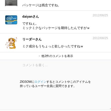
パッケージは残念ですね。
2012/08/25
daiyanさん
ですねぇ。
ミックミクなパッケージを期待したんですがｗ
2012/08/25
リーダーさん
ミク成分もうちょっと欲しかったですねｗ
他2件のコメントを表示
daiyanさん
haganeさん
ZIGSOWに
ログイン
するとコメントやこのアイテムを
持っているユーザー全員に質問できます。