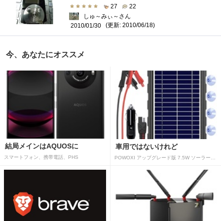
27
22
しゅ～みぃ～さん
(更新: 2010/06/18)
2010/01/30
今、あなたにオススメ
結局メインはAQUOSに
車用ではないけれど
スマートフォン、携帯電話、PHS
POWOXI アップグレード版 7.5W ソーラーバッテリートリクルチャージャーメンテナー 12V ポータブル防水ソーラーパネル トリクル充電キット 車、自動車、オートバイ、ボート、マリン、RV、トレーラー、スノーモービルなど用