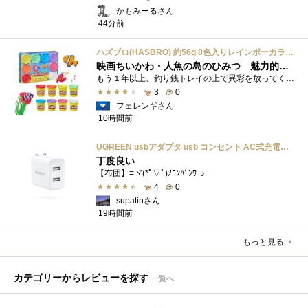
かもみーるさん
44分前
ハズブロ(HASBRO) 約56g 8色入りレインボーカラーのプレイ・ドー、新学期用品、2才以上のプリスクールの子供向け、子供向けのアート&クラフト 粘土 ねんど、こどもの日、子供の日プレゼント
映画ちいかわ・人魚の島のひみつ 魅力的なビラン：セイレーンを造ってみた
もう１年以上、釣り銭トレイの上で異彩を放ってくれたミャクミャクのマグネット 映画ちいかわ人魚の島のひみつを鑑賞後、素敵なビランのセイ...
3
0
フェレンギさん
10時間前
UGREEN usbアダプタ usb コンセント AC式充電器 3.1A PSE認証済み 折りたたみ式プラグ 2ポート
丁度良い
【布団】≡ヾ(*ﾟ▽ﾟ)ﾉｺﾝﾊﾞﾝﾜｰ♪
4
0
supatinさん
19時間前
もっと見る
カテゴリーからレビューを探す
一覧へ