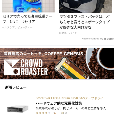
セリアで売ってた鼻腔拡張テー
マツダ３ファストバックは、ど
プ 1つ目 #セリア
ちらかと言うとスポーツタイプ
が好きな人向けかな
ヘルスケア、ビューティー
自動車、バイク
Recommended by
新着レビュー
StoreEver LTO6 Ultrium 6250 SASテープドライブ(内蔵型)
ハードウェア的な冗長化対策
接続形式が違うが、同じメーカーの同じ型番を導入しています。製品としてのレビューは下記の方で行っています。いざ使おうとしたときに故障�...
1
0