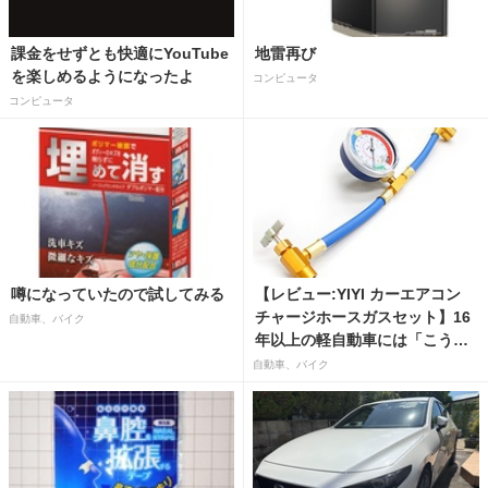
課金をせずとも快適にYouTube
地雷再び
を楽しめるようになったよ
コンピュータ
コンピュータ
噂になっていたので試してみる
【レビュー:YIYI カーエアコン
チャージホースガスセット】16
自動車、バイク
年以上の軽自動車には「こうか
はばつぐんだ」が…
自動車、バイク