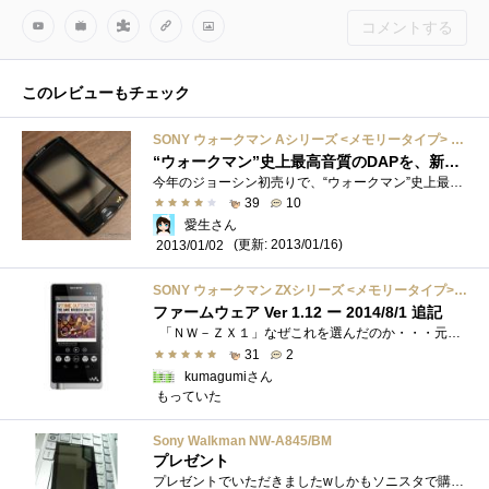
コメントする
このレビューもチェック
SONY ウォークマン Aシリーズ <メモリータイプ> 16GB ブラック NW-A865/B
“ウォークマン”史上最高音質のDAPを、新年初売りでGET！
今年のジョーシン初売りで、“ウォークマン”史上最高音質を謳うSONYウォークマンAシリーズ NW-A865/BをGETしてきました。SONYウォークマンAシリー�...
39
10
愛生さん
(更新: 2013/01/16)
2013/01/02
SONY ウォークマン ZXシリーズ <メモリータイプ> 128GB シルバー NW-ZX1/S
ファームウェア Ver 1.12 ー 2014/8/1 追記
「ＮＷ－ＺＸ１」なぜこれを選んだのか・・・元々はこちらを愛用しており、特に音なども不満は無かった・・ハイレゾ音源を用意するために�...
31
2
kumagumiさん
もっていた
Sony Walkman NW-A845/BM
プレゼント
プレゼントでいただきましたwしかもソニスタで購入してるしwwwワイド保証も付けてくれているので壊れても安心!!しかし軽いですなぁ～60gちょい�...