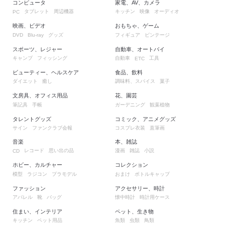
コンピュータ
家電、AV、カメラ
タブレット
周辺機器
キッチン
映像
オーディオ
PC
映画、ビデオ
おもちゃ、ゲーム
グッズ
フィギュア
ビンテージ
DVD
Blu-ray
スポーツ、レジャー
自動車、オートバイ
キャンプ
フィッシング
自動車
工具
ETC
ビューティー、ヘルスケア
食品、飲料
ダイエット
癒し
調味料、スパイス
菓子
文房具、オフィス用品
花、園芸
筆記具
手帳
ガーデニング
観葉植物
タレントグッズ
コミック、アニメグッズ
サイン
ファンクラブ会報
コスプレ衣装
直筆画
音楽
本、雑誌
レコード
思い出の品
漫画
雑誌
小説
CD
ホビー、カルチャー
コレクション
模型
ラジコン
プラモデル
おまけ
ボトルキャップ
ファッション
アクセサリー、時計
アパレル
靴
バッグ
懐中時計
時計用ケース
住まい、インテリア
ペット、生き物
キッチン
ペット用品
魚類
虫類
鳥類