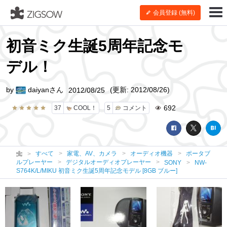
会員登録 (無料)
初音ミク生誕5周年記念モ
デル！
by
daiyanさん
(更新: 2012/08/26)
2012/08/25
692
37
COOL！
5
コメント
すべて
家電、AV、カメラ
オーディオ機器
ポータブ
ルプレーヤー
デジタルオーディオプレーヤー
SONY
NW-
S764K/L/MIKU 初音ミク生誕5周年記念モデル [8GB ブルー]