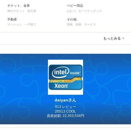
チケット、金券
ベビー用品
興行チケット
割引券
おむつ
セーフティグッズ
不動産
その他
マンション
一戸建て
情報
役務、サービス
もっとみる
daiyanさん
913 レビュー
20513 COOL
資産総額: 22,353,534円