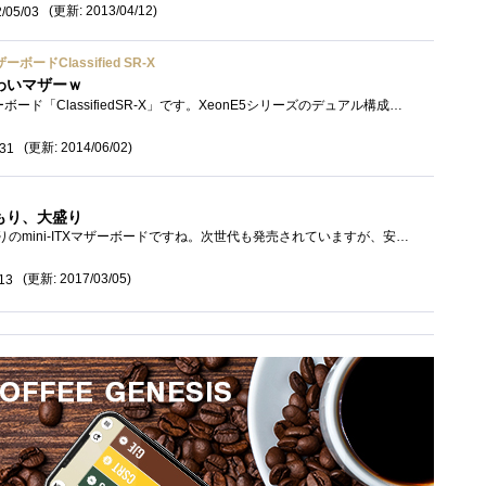
(更新: 2013/04/12)
/05/03
ードClassified SR-X
わいマザーｗ
eVGA製超ハイエンドマザーボード「ClassifiedSR-X」です。XeonE5シリーズのデュアル構成に対応しています。マザーのフォームファクタは変則的なHPTXで�...
(更新: 2014/06/02)
/31
こもり、大盛り
これ以上ない機能てんこもりのmini-ITXマザーボードですね。次世代も発売されていますが、安定性重視な私は前世代で十分なのです。
(更新: 2017/03/05)
13