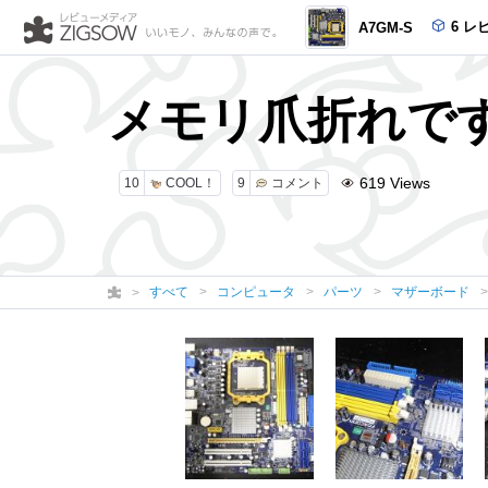
6 レ
A7GM-S
メモリ爪折れで
619
Views
10
COOL！
9
コメント
すべて
コンピュータ
パーツ
マザーボード