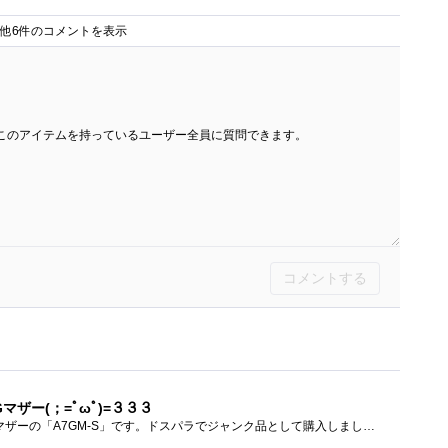
他6件のコメントを表示
このアイテムを持っているユーザー全員に質問できます。
コメントする
マザー(；=ﾟωﾟ)=３３３
FOXCONNのSocketAM2+マザーの「A7GM-S」です。ドスパラでジャンク品として購入しました(；=ﾟωﾟ)=３３３【メーカー/型番】FOXCONN/A7GM-S【チップセット】...