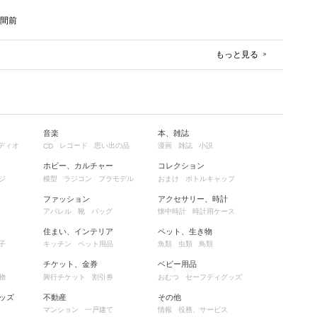
時間前
もっと見る
音楽
本、雑誌
ディオ
レコード
思い出の品
漫画
雑誌
小説
CD
ホビー、カルチャー
コレクション
ジ
模型
ラジコン
プラモデル
おまけ
ボトルキャップ
ファッション
アクセサリー、時計
アパレル
靴
バッグ
懐中時計
時計用ケース
住まい、インテリア
ペット、生き物
子
キッチン
ペット用品
魚類
虫類
鳥類
チケット、金券
ベビー用品
物
興行チケット
割引券
おむつ
セーフティグッズ
ッズ
不動産
その他
マンション
一戸建て
情報
役務、サービス