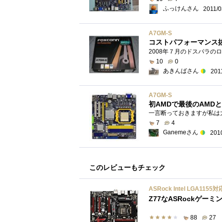
ふっけんさん
2011/0
A7GM-S
コストパフォーマンス
10
0
あきんばさん
201
A7GM-S
初AMDで最後のAMD
7
4
Ganemeさん
201
このレビューもチェック
ASRock Intel LGA1155対
Z77なASRockゲー
88
27