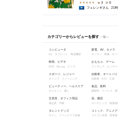
3
0
フェレンギさん
21
カテゴリーからレビューを探す
一覧へ
コンピュータ
家電、AV、カメラ
タブレット
周辺機器
キッチン
映像
オー
PC
映画、ビデオ
おもちゃ、ゲーム
グッズ
フィギュア
ビンテー
DVD
Blu-ray
スポーツ、レジャー
自動車、オートバイ
キャンプ
フィッシング
自動車
工具
ETC
ビューティー、ヘルスケア
食品、飲料
ダイエット
癒し
調味料、スパイス
菓
文房具、オフィス用品
花、園芸
筆記具
手帳
ガーデニング
観葉植
タレントグッズ
コミック、アニメグ
サイン
ファンクラブ会報
コスプレ衣装
直筆画