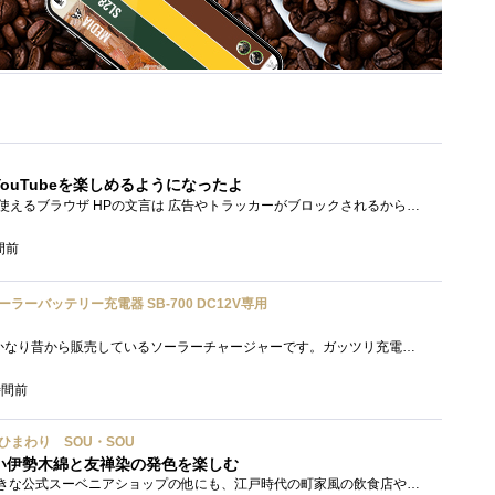
ouTubeを楽しめるようになったよ
Brave PCでもスマホでも使えるブラウザ HPの文言は 広告やトラッカーがブロックされるから、訪問するサイトをよりすっきりした表示で閲覧でき�...
間前
ソーラーバッテリー充電器 SB-700 DC12V専用
「SB-700」セルスターがかなり昔から販売しているソーラーチャージャーです。ガッツリ充電する用ではなく待機電力(暗電流って言うらしい)対策�...
時間前
い／ひまわり SOU・SOU
い伊勢木綿と友禅染の発色を楽しむ
太秦映画村には、かなり大きな公式スーベニアショップの他にも、江戸時代の町家風の飲食店や土産物店が軒を連ねておりました。 何かよいもの...