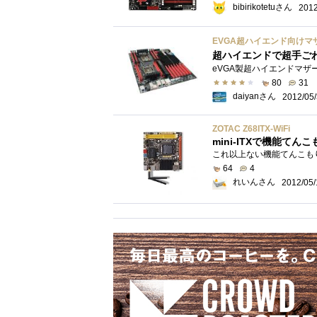
bibirikotetuさん
2012
EVGA超ハイエンド向けマザーボ
超ハイエンドで超手ご
80
31
daiyanさん
2012/05
ZOTAC Z68ITX-WiFi
mini-ITXで機能てん
64
4
れいんさん
2012/05/