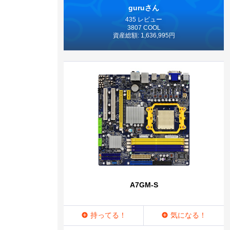
guruさん
435 レビュー
3807 COOL
資産総額: 1,636,995円
A7GM-S
持ってる！
気になる！