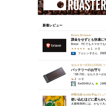
新着レビュー
Brave Browser
課金をせずとも快適にY
1
0
フェレンギさん
2時
セルスター(CELLSTAR) 
バッテリーのお守り
2
0
Kei0048さん
16
伊勢木綿 textile手ぬぐ
使い込むほどに柔らか