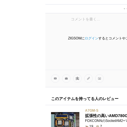
かずや。さん
guruさん
guruさん
guruさん
guruさん
guruさん
ZIGSOWに
ログイン
するとコメントや
このアイテムを持ってる人のレビュー
A7GM-S
拡張性の高いAMD780G
19
7