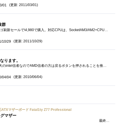
(更新: 2011/03/01)
3/01
抜群
2008年７月のドスパラのロゴ刷新セールで\4,980で購入。対応CPUは、SocketAM3/AM2+CPUでHyperTransport3.0対応です。BIOSVer799FP15で６コアCPUにも対応、どのCPUま�...
(更新: 2011/10/29)
1/10/29
となります。
一言断っておきますが私は大のintel信者なのでAMD信者の方は戻るボタンを押されることを推奨いたします；；もともとAMDが嫌いなのですが実家に帰...
(更新: 2010/06/04)
0/04/04
応ATXマザーボード Fatal1ty Z77 Professional
ミングマザー
最終更新日2013/4/12Fatal1tyなP67から引き続きZ77へ移行して...