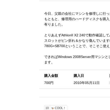
今日、父親の会社にマシンを修理しに行った
もともと、修理用のハードディスクを購入
有りました。
とりあえずAthlonII X2 240で動
スロットがピン折れ＆かなり傷んでいます
780G+SB700ということで、そこそ
できればWindows 2008Server
ます。
購入金額
購入日
700円
2010年05月11日
10
COOL！