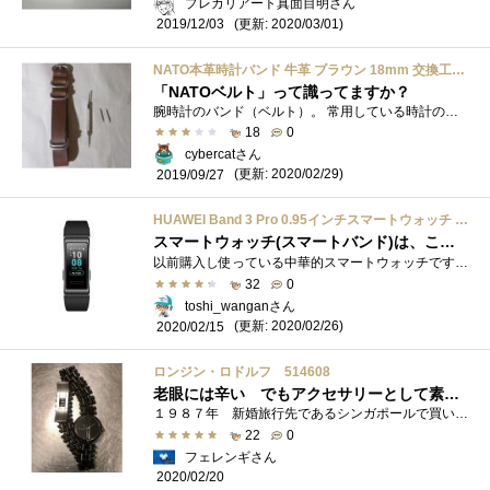
プレカリアート真面目明さん
(更新: 2020/03/01)
2019/12/03
NATO本革時計バンド 牛革 ブラウン 18mm 交換工具 バネ棒付
「NATOベルト」って識ってますか？
腕時計のバンド（ベルト）。 常用している時計のバンドがくたびれてきた。「コマ」に挟まれる感じが好きではないので、基本金属製のバンドを...
18
0
cybercatさん
(更新: 2020/02/29)
2019/09/27
HUAWEI Band 3 Pro 0.95インチスマートウォッチ ブラックGPS内蔵 5気圧耐水 iOS/Android対応 Band 3 Pro/Black 【日本正規代理店品】
スマートウォッチ(スマートバンド)は、こうあるべきという、見本的端末
以前購入し使っている中華的スマートウォッチですが、歩数管理には役立っているのですが、正直言って、それだけです(^^; 心拍数はカロリー消�...
32
0
toshi_wanganさん
(更新: 2020/02/26)
2020/02/15
ロンジン・ロドルフ 514608
老眼には辛い でもアクセサリーとして素晴らしい
１９８７年 新婚旅行先であるシンガポールで買い求めたロンジンです その年の家庭画報の裏表紙に載っていた ロンジン・ロドルフを気に入っ...
22
0
フェレンギさん
2020/02/20