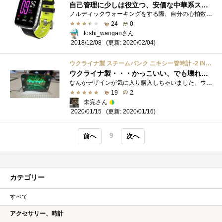
自己管理に少しは役立つ、安価な中華系スマートウォッチ
ノルディックウォーキングをする際、自分の心拍数をSigmaのハートレイトモニターで、確認していましたが、この夏に、ハートレイトモニターの調...
24
0
toshi_wanganさん
(更新: 2020/02/04)
2018/12/08
ウクライナ製 スチームパンク ニキシー管時計 -2 IN-12 ×6管式
ウクライナ製・・・かっこいい、でも壊れたら終わり(´・д・｀)
なんかデザインが気に入り購入しちゃいました。ウクライナ製ということで日本では販売してないらしい。暗闇にするともっといいですね。(^-^*)�...
19
2
未完さん
(更新: 2020/01/16)
2020/01/15
9
前へ
次へ
カテゴリー
すべて
アクセサリー、時計