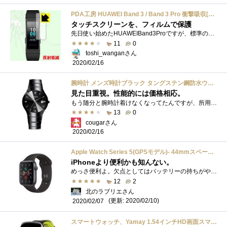
PDA工房 HUAWEI Band 3 / Band 3 Pro 衝撃吸収[反射低減] 保護 フィルム 耐衝撃 日本製
タッチスクリーンを、フィルムで保護
先日使い始めたHUAWEIBand3Proですが、標準の状態では、タッチスクリーンを保護するフィルムは貼ってありません。最初は、保護フィルム無しでも、...
11
0
toshi_wanganさん
2020/02/16
腕時計 メンズ時計ブラック タングステン鋼防水ウオッチ アナログクオーツ腕時計 シンプルデザイン 日付カレンダー ビジネス カジュアル ラグジュアリー男性腕時計
見た目重視。性能的には価格相応。
もう随分と腕時計着けなくなってたんですが、所用のため腕時計をする必要が出て、かつ目立たないもので、と言うことで見た目だけで選んでみ�...
13
0
cougarさん
2020/02/16
Apple Watch Series 5(GPSモデル)- 44mmスペースグレイアルミニウムケースとブラックスポーツバンド - S/M & M/L
iPhoneより便利かも知んない。
めっさ便利よ。欠点としてはバッテリーの持ちがやっぱまだ弱いかなあ。 あとはベルトを公式のものやそこらへんに売ってるものに付け替える。...
12
2
北のラブリエさん
(更新: 2020/02/10)
2020/02/07
スマートウォッチ、Yamay 1.54インチHD画面スマートブレスレット 心拍計 活動量計 多機能腕時計 Bluetooth通話機能搭載(SIMカードなし) SMS通知 歩数計 消費カロリー ストップウォッチ 睡眠検測 座りっぱなし警告 遠隔音楽 IP68防水 水泳可能 日本語説明書 iphone&Android対応 (グリーン)