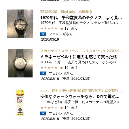
TECHNOS SkyLady 自動巻き
1970年代 平和堂貿易のテクノス よく見聞きしたブランドです
1970年代 平和堂貿易のテクノス テレビ番組のスポンサーとして クイズ番組や素人参加番組の賞品として頻繁に見かけました ラドーやオメガと...
18
0
フェレンギさん
2020/03/19
スカーゲン・スティール・スリムメッシュ 233LSSSV
ミラネーゼベルトに魅力を感じて買った格安のスカーゲン
2011年 5月 楽天で見つけたスカーゲンのバーゲン品 本当は小さなデート表示がある製品が欲しかったのですが、価格も性能のウチそれにミ�...
16
2
フェレンギさん
(更新: 2020/03/19)
2020/03/18
maxell 時計用酸化銀電池1個P(SW系アナログ時計対応)金コーティングで接触抵抗を低減 SR616SW 1BT A
安価なクォーツウォッチなら、DIYで電池を変えてみよ
１０年ほど前に格安で買ったスカーゲンの薄型クォーツウォッチ ５年ほど前に街で電池を交換してます 修理店はマクセルの金電池を推奨 �...
14
2
フェレンギさん
(更新: 2020/03/19)
2020/03/18