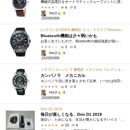
機械式温度計をオートマティックムーブメントに搭載した珍しい機種です。ベースムーブはETAですが。Amazonアウトレットに箱損傷の可能性が有る�...
4
0
reaさん
2020/03/06
[シチズン]CITIZEN 腕時計 エコ・ドライブ Bluetooth BZ1035-09E メンズ
Bluetooth機能は少々弱いかも
お安く出ていたので、Bluetoothの接続強度が弱い事を承知で購入してみました。見た目は、チタンケースにデュラテクトDLCを使用していたり、青文�...
3
0
reaさん
2020/03/06
シチズン カンパノラ 腕時計 メカニカル コレクション 【Mechanical Collection】 CITIZEN CAMPANOLA NZ0000-07E 正規品
カンパノラ メカニカル
カンパノラ沼に突き落とされて以来、いつかはNZ0000-07F琉雅の購入を考えていたのですが、金額を考えると中々手が出ませんでした。そして琉雅と�...
4
0
reaさん
2020/03/06
Dric D1 2019
毎日が楽しくなる、Dric D1 2019
面白い、ためになる、生活が豊かになるデバイス「スマートウォッチ」。もっとはやく買っておけばよかったと思うbluetooth子機です。 bluetooth子機...
25
6