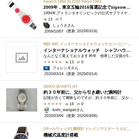
Swatch 1994 SLZ100 Tokyo 1964
2009年，東京五輪2016落選記念でzigsowにアップ(笑)にしても1964年東京五輪ってのは何もかも偉大だったと思い知らされます．
1994年,アトランタオリンピックの公式サプライヤーとなったSwatch.この年も当然のようにスペシャルSwatch(OlympicGames)が出ました.出たのはいいけど,歴�...
13
7
しょうささん
(更新: 2020/03/18)
2009/10/07
時計 IWC インターナショナルウォッチカンパニー 2401 ホワイトローマン メンズ 時計 【中古】【あすつく】
インターナショナルウォッチ シャフハウゼン アンティーク腕時計
なんとなく覚えております 昨年 他界した父親が50歳になることを祝う形で 私から見ての祖父からこの時計を贈られていたことを
13
0
フェレンギさん
(更新: 2020/03/14)
2020/03/14
SEIKO QUARTZ GT
約３０年前に、父から引き継いだ腕時計
記憶が古くて曖昧なのですが、約３０年前に、父から譲り受けた腕時計です。
16
0
toshi_wanganさん
(更新: 2020/03/06)
2020/03/06
[ボールウォッチ] 腕時計 トレインマスター ケルビン クロコレザー 自動巻き NT3888D-LL1J-GYC メンズ 並行輸入品 ブラウン
機械式温度計搭載