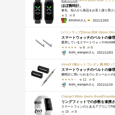
OPPO Band Style 
会員限定
ほぼ腕時計。
2
0
tohohonさん
2021/12/03
スマートウォッチのベルトの修
9
0
toshi_wanganさん
2021/12/03
Airself 2個セット ウレタン 腕 時
スマートウォッチのベルトの修
11
0
toshi_wanganさん
2021/11/19
Charge3 White Sports Band/G
リングフィットでの歩数を連携
15
0