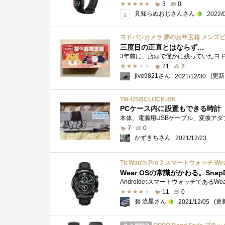
3
0
見知らぬおじさんさん
2022/
ヨドバシカメラ 夢のお年玉箱 メンズビ
三度目の正直とはならず…
21
2
jive9821さん
(更新:
2021/12/30
TM-USBCLOCK-BK
PCケース内に設置もできる時計
7
0
かずきちさん
2021/12/23
Wear OSの常識がかわる。Snap
11
0
碧 流星さん
(更新
2021/12/05