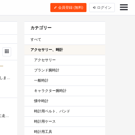
会員登録 (無料)
ログイン
カテゴリー
すべて
アクセサリー、時計
アクセサリー
ラー
ブランド腕時計
マスクつけててもiPhoneをロック解除したくて購入。 AppleStoreで買ったのでバンドはミッドナイトレザーリンクに変更しました。 確かにマスクをつ...
一般時計
キャラクター腕時計
懐中時計
時計用ベルト、バンド
精密ドライバー（パッケージ） メガネのツルにある小さいネジを締めるのに精密ドライバーが必要になり、100均に買いに走りました。 ホムセ�...
時計用ケース
時計用工具