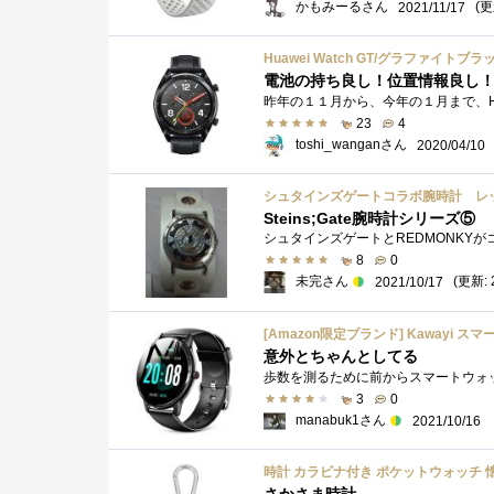
かもみーるさん
(更
2021/11/17
電池の持ち良し！位置情報良し！
23
4
toshi_wanganさん
2020/04/10
シュタインズゲートコラボ腕時計 レ
Steins;Gate腕時計シリーズ⑤
8
0
未完さん
(更新: 
2021/10/17
意外とちゃんとしてる
3
0
manabuk1さん
2021/10/16
時計 カラビナ付き ポケットウォッチ 懐中