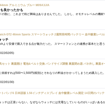
lular) 44mm アルミニウム ブルー M09A3J/A
でも良かったかも
2 46mm Sports スマートウォッチ 2週間長時間バッテリー 血中酸素レベル測定 Bluetooth通話 マットブラック 【日本正規代
ウォッチ
022/02/05)
セット 裏蓋開け 電池&ベルト交換 バンドサイズ調整 裏蓋閉め器 バネ外し 裏蓋オープナー 腕時計修理工具 149点
ト
022/01/30)