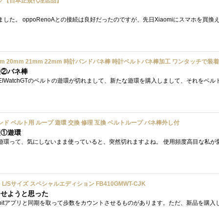
ブラック【日本正規代理店品】
理②バネ棒
計 バンド ベルト用 ループ 遊環 交換 修理 互換 ベルトループ バネ棒外し付
理①遊環
raphite L/Sサイズ スペシャルエディション FB410GMWT-CJK
させようと思った