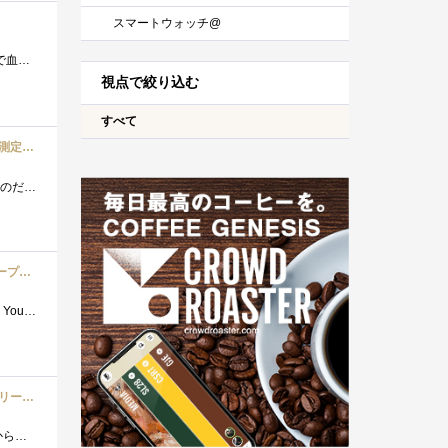
スマートウォッチ@
私はスマートウォッチやスマートバンドの類に、これまで殆ど興味はありませんでした。 しかし、オモチャレベルの機材で血中酸素を測ってみた...
視点で絞り込む
すべて
理店品】
初めてのスマートウォッチ。AppleWatchより安価で購入できる点が魅力だった。 スマートフォンとの連携が基本だと思うのだがiPadminiと連携。Android�...
セット
ステンレスバンドのコマ調整を時計店に依頼すれば500〜1,500円(税別)とそれなりの料金がかかってしまうため購入した。YouTubeの交換動画を参考に作...
【日本正規代理店品】Xiaomi Mi スマートバンド6 日本語版 1.56インチディスプレイ 血中酸素レベル測定 14日間のバッテリー持続時間 心拍数 睡眠モニタリング 30 種類エクササイズモード 5ATM防水 LINE・メッセージ・着信・座りすぎ通知
活動量計を探してました。スマートウォッチは正直いらない。なぜならウォッチには充電なしていいものがいっぱいあるから。活動量計9.9割のた�...