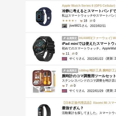
Apple Watch Series 6 (GPS Cel
冷静に考えるとスマートバンド
18
0
jive9821さん
2022/02/11
HUAWEI(ファーウェイ) Watch GT
会員限定
iPad miniでは使えたスマート
11
0
やくりさん
(更新: 2
2022/01/22
sibling 時計工具 腕時計工具
会員限定
腕時計のコマ調整用ツールセッ
7
0
やくりさん
(更新: 2
2022/01/29
最強すぎん？