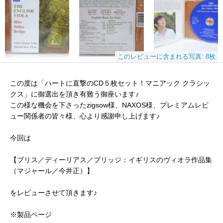
このレビューに含まれる写真: 8枚
この度は「ハートに直撃のCD５枚セット！マニアック クラシッ
クス」に御選出を頂き有難う御座います♪
この様な機会を下さったzigsow様、NAXOS様、プレミアムレビ
ュー関係者の皆々様、心より感謝申し上げます♪
今回は
【ブリス／ディーリアス／ブリッジ：イギリスのヴィオラ作品集
（マジャール／今井正）】
をレビューさせて頂きます♪
※製品ページ