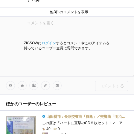
他3件のコメントを表示
operaさん
Moominさん
operaさん
ZIGSOWに
ログイン
するとコメントやこのアイテムを
持っているユーザー全員に質問できます。
コメントする
ほかのユーザーのレビュー
山田耕筰：長唄交響曲「鶴亀」／交響曲「明治頌歌」／舞踊交響曲「マグダラのマリア」（都響／湯浅卓雄）
この度は「ハートに直撃のCD５枚セット！マニアッククラシックス」に御選出を頂き有難う御座います♪この様な機会を下さったzigsow様、NAXOS様、�...
http://www.tadashi-imai.com
40
9