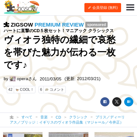
会員登録 (無料)
ZIGSOW
PREMIUM REVIEW
sponsored
ハートに直撃のCD５枚セット！マニアック クラシックス
ヴィオラ独特の繊細で哀愁
を帯びた魅力が伝わる一枚
です♪
by
operaさん
(更新: 2012/03/21)
2011/03/05
42
COOL！
6
コメント
すべて
音楽
クラシック
ブリス／ディーリ
CD
アス／ブリッジ：イギリスのヴィオラ作品集（マジャール／今井正）