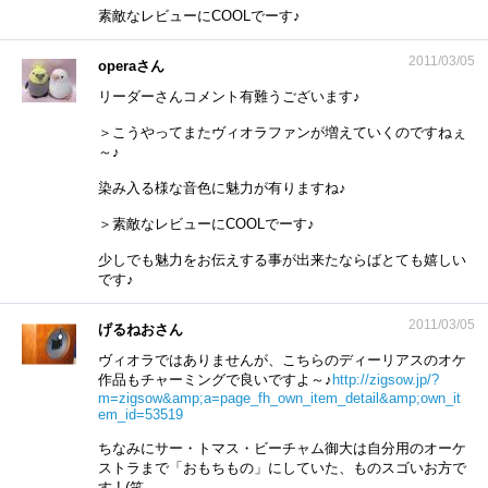
素敵なレビューにCOOLでーす♪
2011/03/05
operaさん
リーダーさんコメント有難うございます♪
＞こうやってまたヴィオラファンが増えていくのですねぇ
～♪
染み入る様な音色に魅力が有りますね♪
＞素敵なレビューにCOOLでーす♪
少しでも魅力をお伝えする事が出来たならばとても嬉しい
です♪
2011/03/05
げるねおさん
ヴィオラではありませんが、こちらのディーリアスのオケ
作品もチャーミングで良いですよ～♪
http://zigsow.jp/?
m=zigsow&amp;a=page_fh_own_item_detail&amp;own_it
em_id=53519
ちなみにサー・トマス・ビーチャム御大は自分用のオーケ
ストラまで「おもちもの」にしていた、ものスゴいお方で
す ! (笑