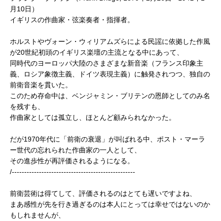
月10日）
イギリスの作曲家・弦楽奏者・指揮者。
ホルストやヴォーン・ウィリアムズらによる民謡に依拠した作風
が20世紀初頭のイギリス楽壇の主流となる中にあって、
同時代のヨーロッパ大陸のさまざまな新音楽（フランス印象主
義、ロシア象徴主義、ドイツ表現主義）に触発されつつ、独自の
前衛音楽を貫いた。
このため存命中は、ベンジャミン・ブリテンの恩師としてのみ名
を残すも、
作曲家としては孤立し、ほとんど顧みられなかった。
だが1970年代に「前衛の衰退」が叫ばれる中、ポスト・マーラ
ー世代の忘れられた作曲家の一人として、
その進歩性が再評価されるようになる。
/--------------------------------------------------
前衛芸術は得てして、評価されるのはとても遅いですよね、
まあ感性が先を行き過ぎるのは本人にとっては幸せではないのか
もしれませんが、