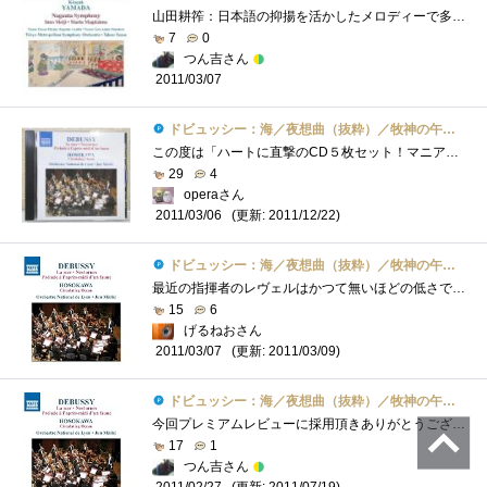
山田耕筰：日本語の抑揚を活かしたメロディーで多くの作品を残した。日本初の管弦楽団を造るなど日本において西洋音楽の普及に努めた。また�...
7
0
つん吉さん
2011/03/07
ドビュッシー：海／夜想曲（抜粋）／牧神の午後への前奏曲／細川俊夫：循環する大洋（リヨン管／メルクル）
この度は「ハートに直撃のCD５枚セット！マニアッククラシックス」に御選出を頂き有難う御座います♪この様な機会を下さったzigsow様、NAXOS様、�...
29
4
operaさん
(更新: 2011/12/22)
2011/03/06
ドビュッシー：海／夜想曲（抜粋）／牧神の午後への前奏曲／細川俊夫：循環する大洋（リヨン管／メルクル）
最近の指揮者のレヴェルはかつて無いほどの低さで、世界のトップ・オーケストラであるベルリン・フィルの常任指揮者がサイモン・ラトル、ウ�...
15
6
げるねおさん
(更新: 2011/03/09)
2011/03/07
ドビュッシー：海／夜想曲（抜粋）／牧神の午後への前奏曲／細川俊夫：循環する大洋（リヨン管／メルクル）
今回プレミアムレビューに採用頂きありがとうございました。 まず、１番目に紹介するのは、このＣＤ フランス国立リヨン管弦楽団 準・メ�...
17
1
つん吉さん
(更新: 2011/07/19)