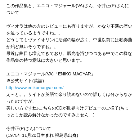
この作品集と、エニコ・マジャール(VA)さん、今井正(P)さんに
ついて
ヴィオラは他の方のレビューにも有りますが、かなり不遇の歴史
を辿っているようですね。。
どうしてもヴァイオリンに活躍の幅が広く、中世以前には独奏曲
が殆ど無いそうですね。。
最近は曲目も増えてきており、脚光を浴びつつある中でこの様な
作品集の持つ意味は大きいと思います。
エニコ・マジャール(VA)「ENIKO MAGYAR」
※公式サイト(英語)
http://www.enikomagyar.com/
え～と。。サイトが英語で余り読めないので詳しくは分からなか
ったのですが、
美しい方ですね♪こちらのCDが世界向けデビューのご様子(ちょ
っとしか読み解けなかったのですみません…)
今井正(P)さんについて
(1975年11月20日生まれ 福島県出身)