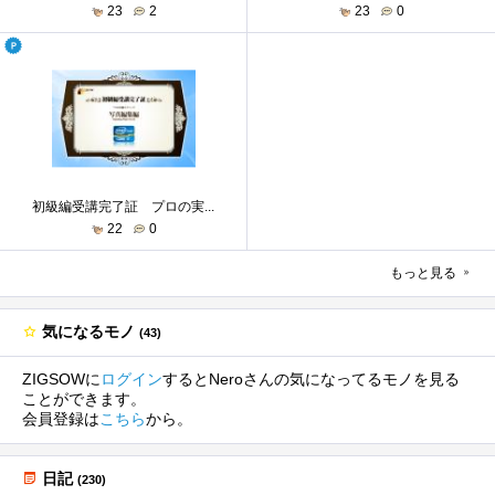
23
2
23
0
初級編受講完了証 プロの実...
22
0
もっと見る
気になるモノ
(43)
ZIGSOWに
ログイン
するとNeroさんの気になってるモノを見る
ことができます。
会員登録は
こちら
から。
日記
(230)