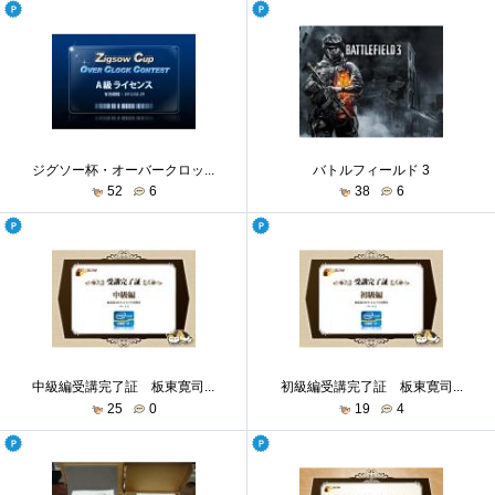
ジグソー杯・オーバークロッ...
バトルフィールド 3
52
6
38
6
中級編受講完了証 板東寛司...
初級編受講完了証 板東寛司...
25
0
19
4