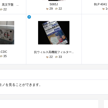
5065J
BLP 4041
黒文字盤 ...
29
22
1
22
 CDC
抗ウィルス高機能フィルター...
35
22
33
モノを見ることができます。