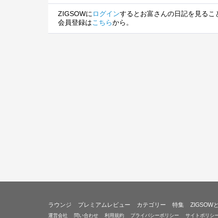
ZIGSOWに
ログイン
するとお富さんの日記を見るこ
会員登録は
こちら
から。
ラウンジ
プレミアムレビュー
カテゴリー
特集
ZIGSOW
運営会社
問い合わせ
利用規約
プライバシーポリシー
サイトポリシ