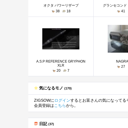
オクタ パワーリザーブ
グランセコンド 
38
18
41
A.S.P REFERENCE GRYPHON
NAGRA
XLR
27
20
7
気になるモノ
(170)
ZIGSOWに
ログイン
するとお富さんの気になってる
会員登録は
こちら
から。
日記
(37)