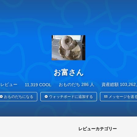
レビュー
169
気になるモノ
37
日記
お富さん
 レビュー
おものだち 286 人
資産総額 103,262
11,319 COOL
おものだちになる
ウォッチボードに追加する
メッセージを送
レビューカテゴリー