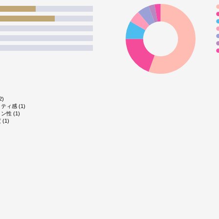
2)
ティ感 (1)
ン性 (1)
(1)