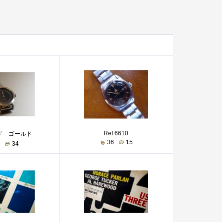
Ref.6610
ド ゴールド
36
15
5
34