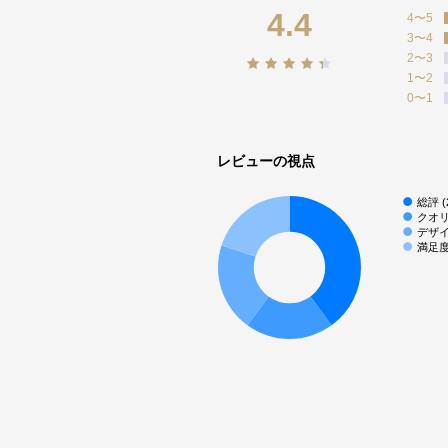
4.4
4〜5
3〜4
2〜3
1〜2
0〜1
レビューの視点
総評 (
クオリ
デザイ
満足度 