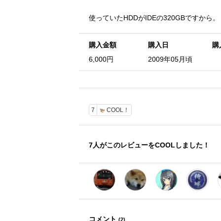
使っていたHDDがIDEの320GBですから。
購入金額
購入日
購
6,000円
2009年05月頃
7
COOL！
7
人がこのレビューをCOOLしました！
コメント
(
2
)