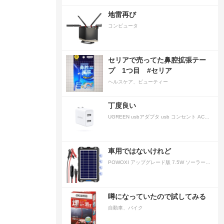
地雷再び
コンピュータ
セリアで売ってた鼻腔拡張テー
プ 1つ目 #セリア
ヘルスケア、ビューティー
丁度良い
UGREEN usbアダプタ usb コンセント AC式充電器 3.1A PSE認証済み 折りたたみ式プラグ 2ポート
車用ではないけれど
POWOXI アップグレード版 7.5W ソーラーバッテリートリクルチャージャーメンテナー 12V ポータブル防水ソーラーパネル トリクル充電キット 車、自動車、オートバイ、ボート、マリン、RV、トレーラー、スノーモービルなど用
噂になっていたので試してみる
自動車、バイク