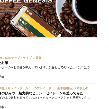
ium 6250 SASテープドライブ(内蔵型)
化対策
接続形式が違うが、同じメーカーの同じ型番を導入しています。製品としてのレビューは下記の方で行っています。いざ使おうとしたときに故障�...
間前
ハズブロ(HASBRO) 約56g 8色入りレインボーカラーのプレイ・ドー、新学期用品、2才以上のプリスクールの子供向け、子供向けのアート&クラフト 粘土 ねんど、こどもの日、子供の日プレゼント
島のひみつ 魅力的なビラン：セイレーンを造ってみた
もう１年以上、釣り銭トレイの上で異彩を放ってくれたミャクミャクのマグネット 映画ちいかわ人魚の島のひみつを鑑賞後、素敵なビランのセイ...
時間前