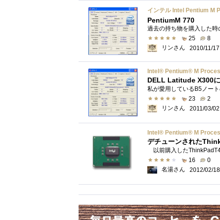
インテル Intel Pentium M P
PentiumM 770
25
8
リンさん
2010/11/17
Intel® Pentium® M Proce
DELL Latitude 
23
2
リンさん
2011/03/02
Intel® Pentium® M Proce
デチューンされたThin
16
0
名湯さん
2012/02/18