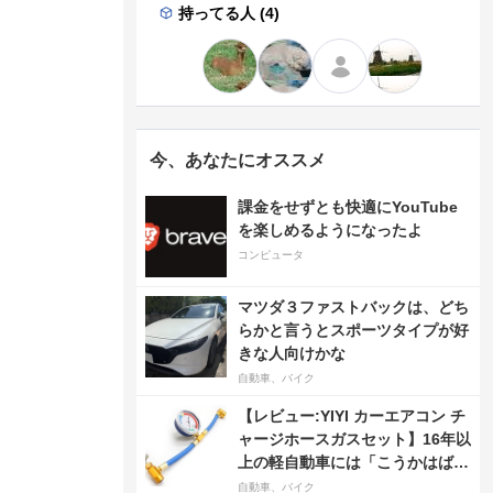
持ってる人 (4)
今、あなたにオススメ
課金をせずとも快適にYouTube
を楽しめるようになったよ
コンピュータ
マツダ３ファストバックは、どち
らかと言うとスポーツタイプが好
きな人向けかな
自動車、バイク
【レビュー:YIYI カーエアコン チ
ャージホースガスセット】16年以
上の軽自動車には「こうかはばつ
ぐんだ」が…
自動車、バイク