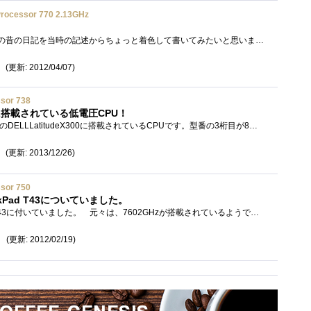
rocessor 770 2.13GHz
過去の持ち物を購入した時の昔の日記を当時の記述からちょっと着色して書いてみたいと思います。☆☆☆☆☆☆☆☆☆☆☆☆☆☆☆☆☆☆☆☆�...
(更新: 2012/04/07)
ssor 738
X300に搭載されている低電圧CPU！
私が愛用しているB5ノートのDELLLatitudeX300に搭載されているCPUです。型番の3桁目が8の為、低電圧版になります。添付した写真だとクロックが、約600...
(更新: 2013/12/26)
ssor 750
kPad T43についていました。
以前購入したThinkPadT43に付いていました。 元々は、7602GHzが搭載されているようですが、なぜか7501.86GHzです。自分的には他に持っている7401.73GHz...
(更新: 2012/02/19)