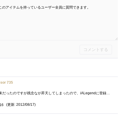
このアイテムを持っているユーザー全員に質問できます。
コメントする
ssor 735
あと数ヶ月で更新予定の端末だったのですが残念なが昇天してしまったので、iALegendに登録するために引っこ抜いてきました。昔、下駄をはかせて...
(更新: 2012/08/17)
16