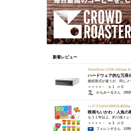
新着レビュー
StoreEver LTO6 Ultr
ハードウェア的な冗長
1
0
かもみーるさん
2時
映画ちいかわ・人魚の
3
0
フェレンギさん
10