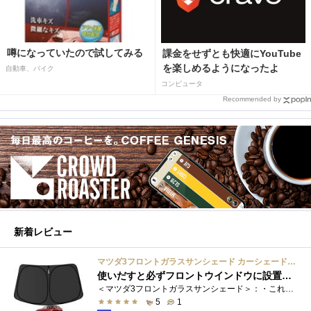
噂になっていたので試してみる
課金をせずとも快適にYouTube
を楽しめるようになったよ
自動車、バイク
コンピュータ
Recommended by
新着レビュー
マツダ3フロントガラスサンシェード カーシェード 車用 フロントウィンドウさんしえーど 遮光 断熱 カスタムパーツ 車種専用設計 折り畳み式 取付簡単 収納袋付き
使いだすと必ずフロントウインドウに設置する習慣がつきます
＜マツダ3フロントガラスサンシェード＞：・これまで使用していたサンシェードでも使用できるのですが、車内に蛇腹に畳んだサンシェード は�...
5
1