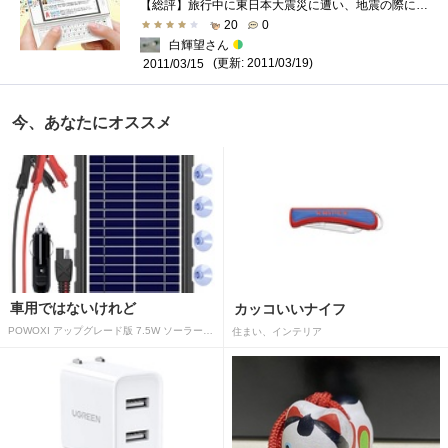
【総評】旅行中に東日本大震災に遭い、地震の際にヒンジ部分を折ってしまったため、買い換えた携帯電話です。前々からスマホにしようと思っ�...
20
0
白輝望さん
(更新: 2011/03/19)
2011/03/15
今、あなたにオススメ
車用ではないけれど
カッコいいナイフ
POWOXI アップグレード版 7.5W ソーラーバッテリートリクルチャージャーメンテナー 12V ポータブル防水ソーラーパネル トリクル充電キット 車、自動車、オートバイ、ボート、マリン、RV、トレーラー、スノーモービルなど用
住まい、インテリア