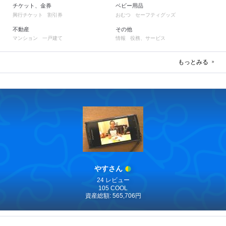
チケット、金券
ベビー用品
興行チケット
割引券
おむつ
セーフティグッズ
不動産
その他
マンション
一戸建て
情報
役務、サービス
もっとみる
やすさん
24 レビュー
105 COOL
資産総額: 565,706円