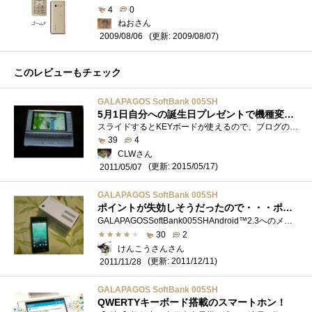
4
0
ねおさん
(更新: 2009/08/07)
2009/08/06
このレビューもチェック
GALAPAGOS SoftBank 005SH
5月1日自分への誕生日プレゼントで機種変更しました。
スライドするとKEYボードが使えるので、ブログの更新等長文の編集には非常に重宝します。2年間の分割とポイントを6000ポイント使用しました。\2,...
39
4
CLWさん
(更新: 2015/05/17)
2011/05/07
GALAPAGOS SoftBank 005SH
ポイントが失効しそうだったので・・・ポイントで購入！
GALAPAGOSSoftBank005SHAndroid™2.3へのメジャーアップデートもされたし・・・今日のアップデートファイルで、Android™2.3の不具合も解消される？まぁ～�...
30
2
けんこうさんさん
(更新: 2011/12/11)
2011/11/28
GALAPAGOS SoftBank 005SH
QWERTYキーボード搭載のスマートホン！