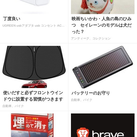
丁度良い
映画ちいかわ・人魚の島のひみ
つ セイレーンのモデルは犬だ
UGREEN usbアダプタ usb コンセント AC式充電器 3.1A PSE認証済み 折りたたみ式プラグ 2ポート
った？
アンティーク、コレクション
使いだすと必ずフロントウイン
バッテリーのお守り
ドウに設置する習慣がつきます
自動車、バイク
自動車、バイク