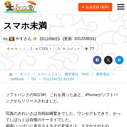
会員登録 (無料)
スマホ未満
by
やすさん
(更新: 2012/08/31)
2012/08/23
77
1
COOL！
0
コメント
すべて
スマートフォン、携帯電話、PHS
携帯電話
SoftBank
SH
FULLFACE2 921SH
ソフトバンクの921SH、これを買ったあと、iPhoneがソフトバ
ンクからリリースされました。
写真のきれいさは当時結構驚きでした。ワンセグもできて、かっ
てしばらくは自慢のケータイでした。
画面いっぱいに表示さえるその見栄えは、スマホそのもの。