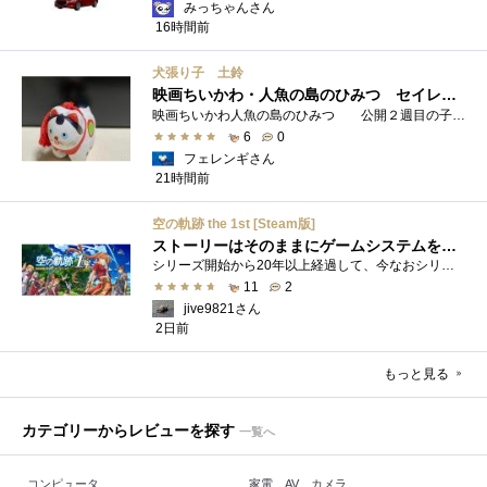
みっちゃんさん
16時間前
犬張り子 土鈴
映画ちいかわ・人魚の島のひみつ セイレーンのモデルは犬だった？
映画ちいかわ人魚の島のひみつ 公開２週目の子どもさんの来場が制限されているレイトショーでも満席でしたし新たにボンドロシールの来場�...
6
0
フェレンギさん
21時間前
空の軌跡 the 1st [Steam版]
ストーリーはそのままにゲームシステムを現代化
シリーズ開始から20年以上経過して、今なおシリーズの完結が見えてこない日本ファルコムのストーリーRPG、「英雄伝説軌跡シリーズ」。シリーズ...
11
2
jive9821さん
2日前
もっと見る
カテゴリーからレビューを探す
一覧へ
コンピュータ
家電、AV、カメラ