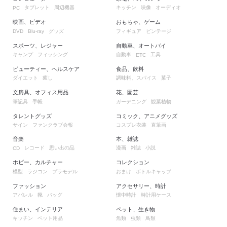
タブレット
周辺機器
キッチン
映像
オーディオ
PC
映画、ビデオ
おもちゃ、ゲーム
グッズ
フィギュア
ビンテージ
DVD
Blu-ray
スポーツ、レジャー
自動車、オートバイ
キャンプ
フィッシング
自動車
工具
ETC
ビューティー、ヘルスケア
食品、飲料
ダイエット
癒し
調味料、スパイス
菓子
文房具、オフィス用品
花、園芸
筆記具
手帳
ガーデニング
観葉植物
タレントグッズ
コミック、アニメグッズ
サイン
ファンクラブ会報
コスプレ衣装
直筆画
音楽
本、雑誌
レコード
思い出の品
漫画
雑誌
小説
CD
ホビー、カルチャー
コレクション
模型
ラジコン
プラモデル
おまけ
ボトルキャップ
ファッション
アクセサリー、時計
アパレル
靴
バッグ
懐中時計
時計用ケース
住まい、インテリア
ペット、生き物
キッチン
ペット用品
魚類
虫類
鳥類