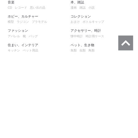
音楽
本、雑誌
レコード
思い出の品
漫画
雑誌
小説
CD
ホビー、カルチャー
コレクション
模型
ラジコン
プラモデル
おまけ
ボトルキャップ
ファッション
アクセサリー、時計
アパレル
靴
バッグ
懐中時計
時計用ケース
住まい、インテリア
ペット、生き物
キッチン
ペット用品
魚類
虫類
鳥類
チケット、金券
ベビー用品
興行チケット
割引券
おむつ
セーフティグッズ
不動産
その他
マンション
一戸建て
情報
役務、サービス
もっとみる