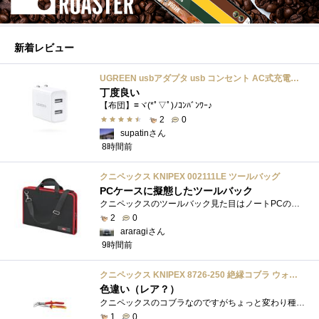
新着レビュー
UGREEN usbアダプタ usb コンセント AC式充電器 3.1A PSE認証済み 折りたたみ式プラグ 2ポート
丁度良い
【布団】≡ヾ(*ﾟ▽ﾟ)ﾉｺﾝﾊﾞﾝﾜｰ♪
2
0
supatinさん
8時間前
クニペックス KNIPEX 002111LE ツールバッグ
PCケースに擬態したツールバック
クニペックスのツールバック見た目はノートPCのバックみたい。中には工具を入れるポケットや工具を固定するゴムバンドが付いています。
2
0
araragiさん
9時間前
クニペックス KNIPEX 8726-250 絶縁コブラ ウォーターポンププライヤー 1000V
色違い（レア？）
クニペックスのコブラなのですがちょっと変わり種の電気工事用の絶縁コブラになります。グリップ部分が絶縁仕様になっているだけで普通の用�...
1
0