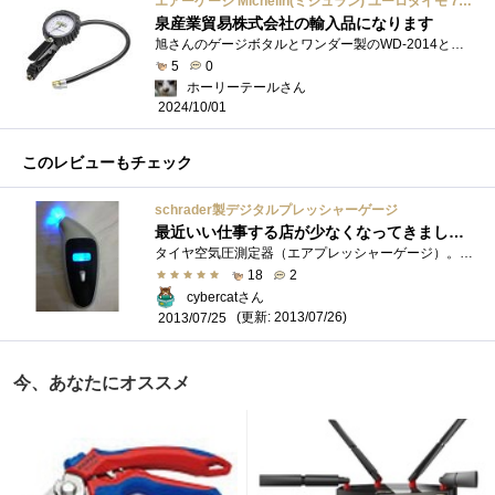
エアーゲージ Michelin(ミシュラン) ユーロダイモ 70～600(KPa) WD-2014ML STRAIGHT/15-2014
泉産業貿易株式会社の輸入品になります
旭さんのゲージボタルとワンダー製のWD-2014と迷いました。旭のゲージボタルは半握りでエアー圧減圧握りこむとエアー加圧耐久性は、、、、ちょ�...
5
0
ホーリーテールさん
2024/10/01
このレビューもチェック
schrader製デジタルプレッシャーゲージ
最近いい仕事する店が少なくなってきました．．．
タイヤ空気圧測定器（エアプレッシャーゲージ）。ポイントはミシュラン認証？一般的に多いゲージはアナログ式だが（そっちも持っていて車に�...
18
2
cybercatさん
(更新: 2013/07/26)
2013/07/25
今、あなたにオススメ