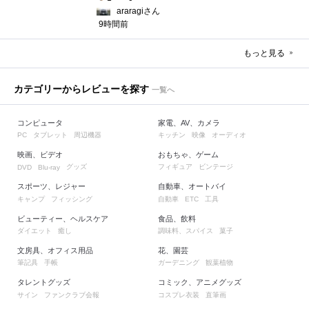
araragiさん
9時間前
もっと見る
カテゴリーからレビューを探す
一覧へ
コンピュータ
家電、AV、カメラ
タブレット
周辺機器
キッチン
映像
オーディオ
PC
映画、ビデオ
おもちゃ、ゲーム
グッズ
フィギュア
ビンテージ
DVD
Blu-ray
スポーツ、レジャー
自動車、オートバイ
キャンプ
フィッシング
自動車
工具
ETC
ビューティー、ヘルスケア
食品、飲料
ダイエット
癒し
調味料、スパイス
菓子
文房具、オフィス用品
花、園芸
筆記具
手帳
ガーデニング
観葉植物
タレントグッズ
コミック、アニメグッズ
サイン
ファンクラブ会報
コスプレ衣装
直筆画