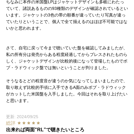
ちなみに本作の米国盤LPはジャケットデザインも多岐にわたっ
ていて、諸説あるものの93種類のデザインが確認されているとい
います。ジャケットの3色の帯の順番が違っていたり写真が違っ
ていたりということで、個人で全て揃えるのはほぼ不可能ではな
いかと思われます。
さて、自宅に戻って今まで聴いていた盤を確認してみましたが、
私の所有分は発売からある程度経過してからプレスされたものら
しく、ジャケットデザインが比較的後になって登場したものでボ
ブ・ラドウィック盤では無いということが判りました。
そうなるとどの程度音が違うのか気になってしまいましたので、
取り敢えず比較的手頃に入手できるA面のみボブ・ラドウィック
がカットした米国盤を入手しました。今回はそれを取り上げたい
と思います。
更新: 2024/09/25
総評
出来れば両面"RL”で聴きたいところ