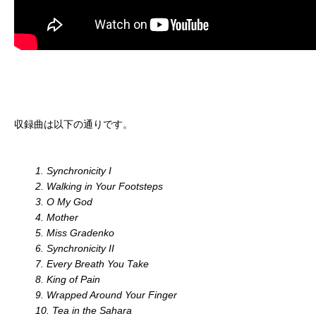
収録曲は以下の通りです。
1. Synchronicity I
2. Walking in Your Footsteps
3. O My God
4. Mother
5. Miss Gradenko
6. Synchronicity II
7. Every Breath You Take
8. King of Pain
9. Wrapped Around Your Finger
10. Tea in the Sahara