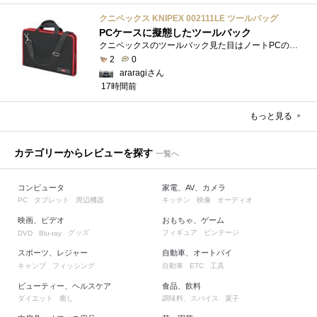
クニペックス KNIPEX 002111LE ツールバッグ
PCケースに擬態したツールバック
クニペックスのツールバック見た目はノートPCのバックみたい。中には工具を入れるポケットや工具を固定するゴムバンドが付いています。
2
0
araragiさん
17時間前
もっと見る
カテゴリーからレビューを探す
一覧へ
コンピュータ
家電、AV、カメラ
タブレット
周辺機器
キッチン
映像
オーディオ
PC
映画、ビデオ
おもちゃ、ゲーム
グッズ
フィギュア
ビンテージ
DVD
Blu-ray
スポーツ、レジャー
自動車、オートバイ
キャンプ
フィッシング
自動車
工具
ETC
ビューティー、ヘルスケア
食品、飲料
ダイエット
癒し
調味料、スパイス
菓子