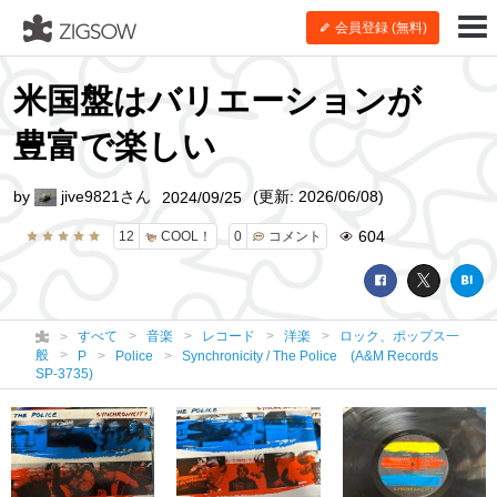
会員登録 (無料)
米国盤はバリエーションが
豊富で楽しい
by
jive9821さん
(更新: 2026/06/08)
2024/09/25
604
12
COOL！
0
コメント
すべて
音楽
レコード
洋楽
ロック、ポップス一
般
P
Police
Synchronicity / The Police (A&M Records
SP-3735)