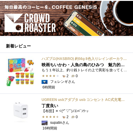
新着レビュー
ハズブロ(HASBRO) 約56g 8色入りレインボーカラーのプレイ・ドー、新学期用品、2才以上のプリスクールの子供向け、子供向けのアート&クラフト 粘土 ねんど、こどもの日、子供の日プレゼント
映画ちいかわ・人魚の島のひみつ 魅力的なビラン：セイレーンを造ってみた
もう１年以上、釣り銭トレイの上で異彩を放ってくれたミャクミャクのマグネット 映画ちいかわ人魚の島のひみつを鑑賞後、素敵なビランのセイ...
2
0
フェレンギさん
6時間前
UGREEN usbアダプタ usb コンセント AC式充電器 3.1A PSE認証済み 折りたたみ式プラグ 2ポート
丁度良い
【布団】≡ヾ(*ﾟ▽ﾟ)ﾉｺﾝﾊﾞﾝﾜｰ♪
2
0
supatinさん
16時間前