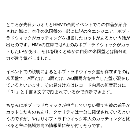
ところが先日ナガオカとHMVの合同イベントでこの作品が紹介
された際に、本作の米国盤の一部に伝説の名エンジニア、ボブ・
ラドウィックがカッティングを担当したロットがあるという話が
出たのです。HMVの在庫ではA面のみボブ・ラドウィックがカッ
トしたLPがあり、それを聴くと確かに自分の米国盤とは随分迫
力が違う気がしました。
イベントでの説明によるとボブ・ラドウィック盤が存在するのは
米国盤で、A面だけ、B面だけ、A/B面両方を担当した盤が混在し
ているといいます。その見分け方はレコード内周の無音部分に
「RL」と手書き文字で刻まれているかで判断できます。
ちなみにボブ・ラドウィックが担当していない盤でも彼の弟子が
カットしたものもあり、クオリティは十分に確保されているとい
うのですが、やはりボブ・ラドウィック本人のカッティングと比
べると主に低域方向の情報量に差が付くそうです。