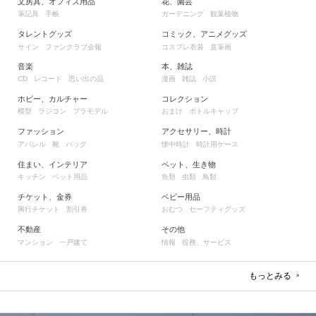
文房具、オフィス用品
花、園芸
筆記具
手帳
ガーデニング
観葉植物
タレントグッズ
コミック、アニメグッズ
サイン
ファンクラブ会報
コスプレ衣装
直筆画
音楽
本、雑誌
レコード
思い出の品
漫画
雑誌
小説
CD
ホビー、カルチャー
コレクション
模型
ラジコン
プラモデル
おまけ
ボトルキャップ
ファッション
アクセサリー、時計
アパレル
靴
バッグ
懐中時計
時計用ケース
住まい、インテリア
ペット、生き物
キッチン
ペット用品
魚類
虫類
鳥類
チケット、金券
ベビー用品
興行チケット
割引券
おむつ
セーフティグッズ
不動産
その他
マンション
一戸建て
情報
役務、サービス
もっとみる