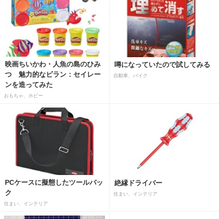
映画ちいかわ・人魚の島のひみ
噂になっていたので試してみる
つ 魅力的なビラン：セイレー
自動車、バイク
ンを造ってみた
おもちゃ、ホビー
PCケースに擬態したツールバッ
絶縁ドライバー
ク
住まい、インテリア
住まい、インテリア