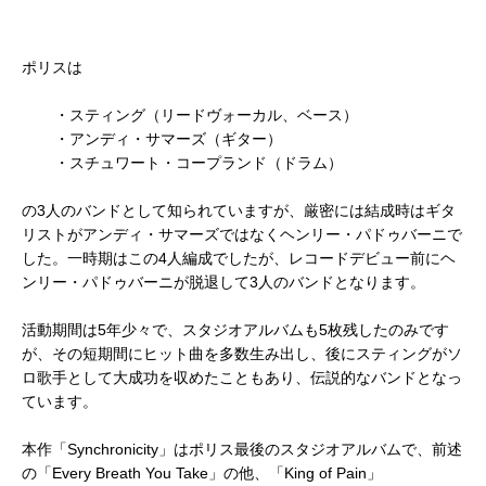
ポリスは
・スティング（リードヴォーカル、ベース）
・アンディ・サマーズ（ギター）
・スチュワート・コープランド（ドラム）
の3人のバンドとして知られていますが、厳密には結成時はギタ
リストがアンディ・サマーズではなくヘンリー・パドゥバーニで
した。一時期はこの4人編成でしたが、レコードデビュー前にヘ
ンリー・パドゥバーニが脱退して3人のバンドとなります。
活動期間は5年少々で、スタジオアルバムも5枚残したのみです
が、その短期間にヒット曲を多数生み出し、後にスティングがソ
ロ歌手として大成功を収めたこともあり、伝説的なバンドとなっ
ています。
本作「Synchronicity」はポリス最後のスタジオアルバムで、前述
の「Every Breath You Take」の他、「King of Pain」