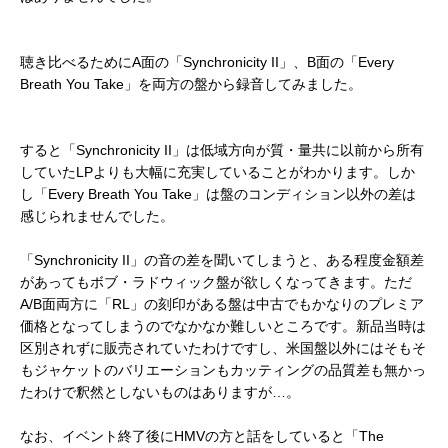
聴き比べるためにA面の「Synchronicity II」、B面の「Every
Breath You Take」を両方の盤から録音してみました。
すると「Synchronicity II」は低域方向が質・量共に以前から所有
していたLPよりも大幅に充実していることがわかります。しか
し「Every Breath You Take」は盤のコンディション以外の差は
感じられませんでした。
「Synchronicity II」の音の差を聞いてしまうと、ある程度金額差
があってもボブ・ラドウィック盤が欲しくなってきます。ただ
A/B面両方に「RL」の刻印がある盤は中古でもかなりのプレミア
価格となってしまうのでなかなか難しいところです。新品当時は
区別されずに販売されていたわけですし、米国盤以外にはそもそ
もジャケットのバリエーションもカッティングの品質差も無かっ
たわけで釈然としないものはありますが…。
なお、イベント終了後にHMVの方と話をしていると「The