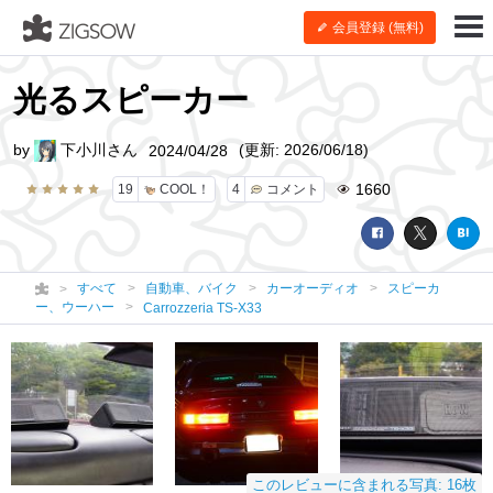
会員登録 (無料)
光るスピーカー
by
下小川さん
(更新: 2026/06/18)
2024/04/28
1660
19
COOL！
4
コメント
すべて
自動車、バイク
カーオーディオ
スピーカ
ー、ウーハー
Carrozzeria TS-X33
このレビューに含まれる写真: 16枚