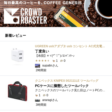
新着レビュー
UGREEN usbアダプタ usb コンセント AC式充電器 3.1A PSE認証済み 折りたたみ式プラグ 2ポート
丁度良い
【布団】≡ヾ(*ﾟ▽ﾟ)ﾉｺﾝﾊﾞﾝﾜｰ♪
1
0
supatinさん
2時間前
クニペックス KNIPEX 002111LE ツールバッグ
PCケースに擬態したツールバック
クニペックスのツールバック見た目はノートPCのバックみたい。中には工具を入れるポケットや工具を固定するゴムバンドが付いています。
1
0
araragiさん
3時間前