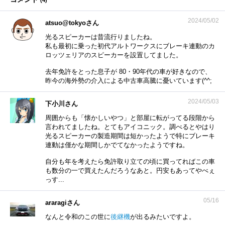
(
4
)
2024/05/02
atsuo@tokyoさん
光るスピーカーは昔流行りましたね。
私も最初に乗った初代アルトワークスにブレーキ連動のカ
ロッツェリアのスピーカーを設置してました。
去年免許をとった息子が 80・90年代の車が好きなので、
昨今の海外勢の介入による中古車高騰に憂いています(^^;
2024/05/03
下小川さん
周囲からも「懐かしいやつ」と部屋に転がってる段階から
言われてましたね。とてもアイコニック。調べるとやはり
光るスピーカーの製造期間は短かったようで特にブレーキ
連動は僅かな期間しかでてなかったようですね。
自分も年を考えたら免許取り立ての頃に買ってればこの車
も数分の一で買えたんだろうなあと。円安もあってやべぇ
っす...
05/16
araragiさん
なんと令和のこの世に
後継機
が出るみたいですよ。