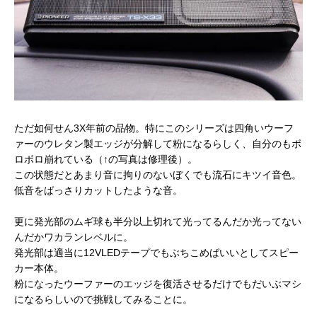
ただ如何せん3X年前の品物。特にこのシリーズは四角いウーフ
ァーのウレタン製エッジが分解して粉になるらしく、自分のもボ
ロボロ崩れている（↑の写真は修理後）。
この状態だとあまり音に拘りのないぼくでも流石にキツイ音色。
低音をばっさりカットしたような音。
更に発光部のムギ球も半分以上切れて光ってるんだか光ってない
んだかワカランレベルに。
発光部は適当に12VLEDテープでもぶちこめばいいとしてスピー
カー本体。
粉になったウーファーのエッジを復活させるだけでもだいぶマシ
になるらしいので挑戦してみることに。