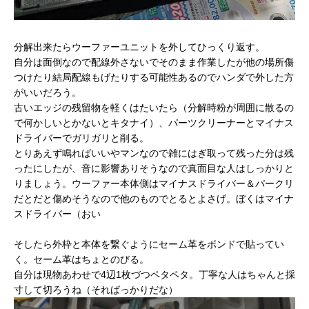
分解出来たらウーファーユニットを外してひっくり返す。
自分は面倒なので配線外さないでそのまま作業したが他の場所傷
つけたり結局配線もげたりする可能性あるのでハンダで外した方
がいいだろう。
古いエッジの残留物を軽くはたいたら（分解時粉が周囲に散るの
で何かしいとかないとキタナイ）、パーツクリーナーとマイナス
ドライバーでガリガリと削る。
とりあえず鳴ればいいやマンなので雑にはぎ取って残った分は残
ったにしたが、音に影響ありそうなので真面目な人はしっかりと
りましょう。ウーファー本体側はマイナスドライバー＆パークリ
だとだと傷めそうなので他のものでとるとよさげ。ぼくはマイナ
スドライバー（おい
そしたら外枠と本体を繋ぐようにセーム革をボンドで貼ってい
く。セーム革はちょとのびる。
自分は現物あわせで4辺1枚づつペタペタ。丁寧な人はちゃんと採
寸して切ろうね（そればっかりだな）