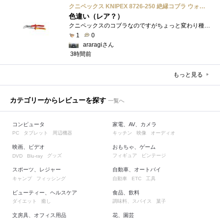
クニペックス KNIPEX 8726-250 絶縁コブラ ウォーターポンププライヤー 1000V
色違い（レア？）
クニペックスのコブラなのですがちょっと変わり種の電気工事用の絶縁コブラになります。グリップ部分が絶縁仕様になっているだけで普通の用�...
1
0
araragiさん
3時間前
もっと見る
カテゴリーからレビューを探す
一覧へ
コンピュータ
家電、AV、カメラ
タブレット
周辺機器
キッチン
映像
オーディオ
PC
映画、ビデオ
おもちゃ、ゲーム
グッズ
フィギュア
ビンテージ
DVD
Blu-ray
スポーツ、レジャー
自動車、オートバイ
キャンプ
フィッシング
自動車
工具
ETC
ビューティー、ヘルスケア
食品、飲料
ダイエット
癒し
調味料、スパイス
菓子
文房具、オフィス用品
花、園芸