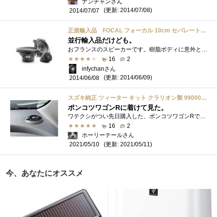
ナンチャンさん
(更新: 2014/07/08)
2014/07/07
正規輸入品 FOCAL フォーカル 10cm セパレート 2ウェイ スピーカーシステム ISN100
並行輸入品だけども。
おフランスのスピーカーです。樹脂ボディに意外と小径なマグネットがちょっと頼りないです。ツイーターのケースがしっかりしてるのがイイで�...
16
2
infychanさん
(更新: 2014/06/09)
2014/06/08
スズキ純正 ツィーター キット クラリオン製 99000-79W32 GS-369S MRワゴン ラパン ワゴンR セルボ パレット ソリオ ハスラー クロスビー エブリイ
ポンコツワゴンRに着けて見た。
ワテクシがつい先日購入した、ポンコツワゴンRですが ポンコツにふさわしく、ツイーターの片側が壊れて音が出ず。 音が出ているほうも、シャ...
16
2
ホーリーテールさん
(更新: 2021/05/11)
2021/05/10
今、あなたにオススメ