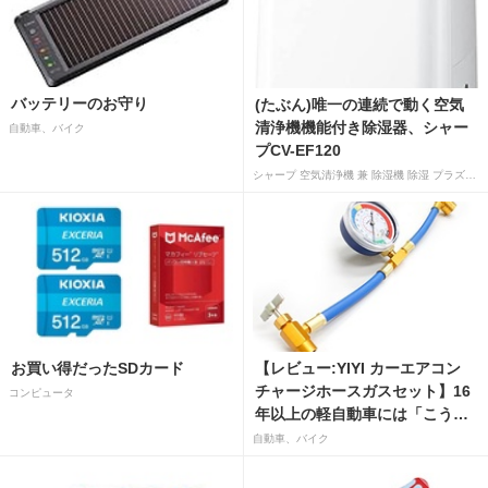
バッテリーのお守り
(たぶん)唯一の連続で動く空気
清浄機機能付き除湿器、シャー
自動車、バイク
プCV-EF120
シャープ 空気清浄機 兼 除湿機 除湿 プラズマクラスター 7000 除湿 12L 空気清浄 15畳 ホワイト CV-EF120-W
お買い得だったSDカード
【レビュー:YIYI カーエアコン
チャージホースガスセット】16
コンピュータ
年以上の軽自動車には「こうか
はばつぐんだ」が…
自動車、バイク