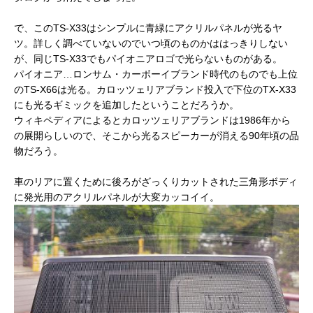
で、このTS-X33はシンプルに青緑にアクリルパネルが光るヤ
ツ。詳しく調べていないのでいつ頃のものかははっきりしない
が、同じTS-X33でもパイオニアロゴで光らないものがある。
パイオニア…ロンサム・カーボーイブランド時代のものでも上位
のTS-X66は光る。カロッツェリアブランド投入で下位のTX-X33
にも光るギミックを追加したということだろうか。
ウィキペディアによるとカロッツェリアブランドは1986年から
の展開らしいので、そこから光るスピーカーが消える90年頃の品
物だろう。
車のリアに置くために後ろがざっくりカットされた三角形ボディ
に発光用のアクリルパネルが大変カッコイイ。