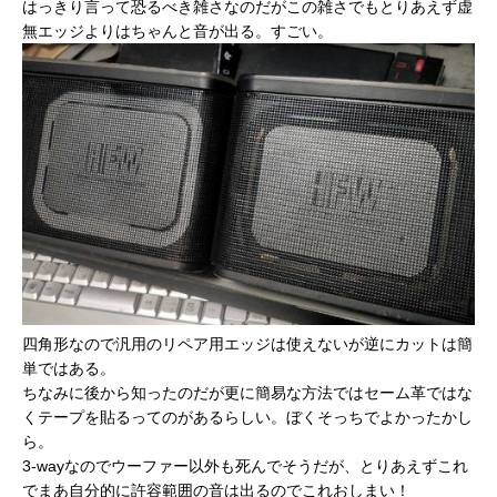
はっきり言って恐るべき雑さなのだがこの雑さでもとりあえず虚
無エッジよりはちゃんと音が出る。すごい。
四角形なので汎用のリペア用エッジは使えないが逆にカットは簡
単ではある。
ちなみに後から知ったのだが更に簡易な方法ではセーム革ではな
くテープを貼るってのがあるらしい。ぼくそっちでよかったかし
ら。
3-wayなのでウーファー以外も死んでそうだが、とりあえずこれ
でまあ自分的に許容範囲の音は出るのでこれおしまい！