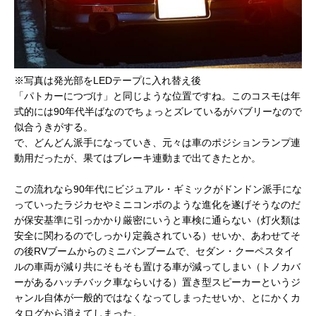
※写真は発光部をLEDテープに入れ替え後
「パトカーにつづけ」と同じような位置ですね。このコスモは年
式的には90年代半ばなのでちょっとズレているがバブリーなので
似合うきがする。
で、どんどん派手になっていき、元々は車のポジションランプ連
動用だったが、果てはブレーキ連動まで出てきたとか。
この流れなら90年代にビジュアル・ギミックがドンドン派手にな
っていったラジカセやミニコンポのような進化を遂げそうなのだ
が保安基準に引っかかり厳密にいうと車検に通らない（灯火類は
安全に関わるのでしっかり定義されている）せいか、あわせてそ
の後RVブームからのミニバンブームで、セダン・クーペスタイ
ルの車両が減り共にそもそも置ける車が減ってしまい（トノカバ
ーがあるハッチバック車ならいける）置き型スピーカーというジ
ャンル自体が一般的ではなくなってしまったせいか、とにかくカ
タログから消えてしまった。