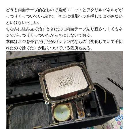
どうも両面テープ的なもので発光ユニットとアクリルパネルがが
っつりくっついているので、そこに樹脂ヘラを挿してはがさない
といけないらしい。
ちなみに組み立て治すときは別に両面テープ貼り直さなくてもネ
ジでがっつりくっついたからきにしないでおく。
本体はネジを外すだけだがパッキン的なもの（劣化していて千切
れたので捨てた）が貼りついている箇所もある。