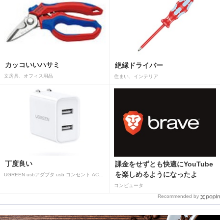
カッコいいハサミ
絶縁ドライバー
文房具、オフィス用品
住まい、インテリア
丁度良い
課金をせずとも快適にYouTube
を楽しめるようになったよ
UGREEN usbアダプタ usb コンセント AC式充電器 3.1A PSE認証済み 折りたたみ式プラグ 2ポート
コンピュータ
Recommended by