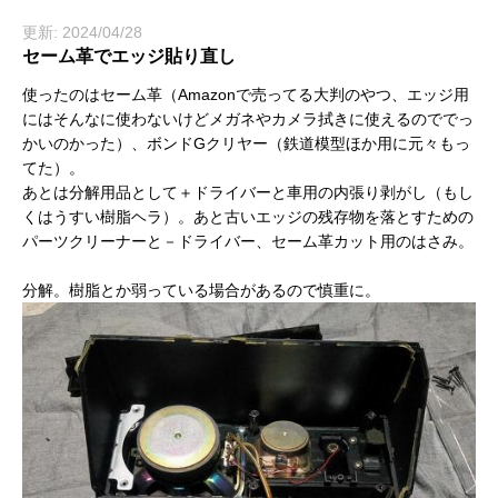
更新: 2024/04/28
セーム革でエッジ貼り直し
使ったのはセーム革（Amazonで売ってる大判のやつ、エッジ用
にはそんなに使わないけどメガネやカメラ拭きに使えるのででっ
かいのかった）、ボンドGクリヤー（鉄道模型ほか用に元々もっ
てた）。
あとは分解用品として＋ドライバーと車用の内張り剥がし（もし
くはうすい樹脂ヘラ）。あと古いエッジの残存物を落とすための
パーツクリーナーと－ドライバー、セーム革カット用のはさみ。
分解。樹脂とか弱っている場合があるので慎重に。