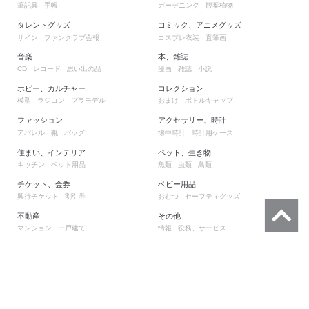
筆記具
手帳
ガーデニング
観葉植物
タレントグッズ
コミック、アニメグッズ
サイン
ファンクラブ会報
コスプレ衣装
直筆画
音楽
本、雑誌
レコード
思い出の品
漫画
雑誌
小説
CD
ホビー、カルチャー
コレクション
模型
ラジコン
プラモデル
おまけ
ボトルキャップ
ファッション
アクセサリー、時計
アパレル
靴
バッグ
懐中時計
時計用ケース
住まい、インテリア
ペット、生き物
キッチン
ペット用品
魚類
虫類
鳥類
チケット、金券
ベビー用品
興行チケット
割引券
おむつ
セーフティグッズ
不動産
その他
マンション
一戸建て
情報
役務、サービス
もっとみる