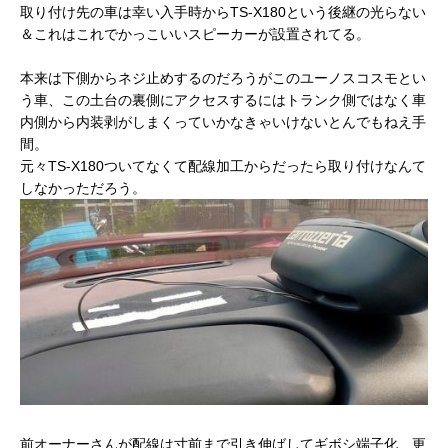
取り付け先の車は幸い入手時からTS-X180という後継の光らない
＆これはこれでかっこいいスピーカーが設置されてる。
本来は下側からネジ止めするのだろうがこのユーノスコスモとい
う車、この土台の裏側にアクセスするにはトランク側ではなく車
内側から内装剥がしまくっていかなきゃいけないとんでもねえ手
間。
元々TS-X180ついてなくて配線加工からだったら取り付けなんて
しなかっただろう。
前オーナーさんが配線は寸前まで引き伸ばしてギボシ端子化、更