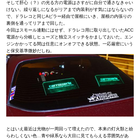
そして肝心（？）の光る方の電源はさすがに自分で通さなきゃい
けない。繰り返しになるがリアまで内装剥がす気にはならないの
で、ドラレコと同じAピラー経由で屋根にいき、屋根の内張りの
裏側を通ってリアまで回した。
今回はスモール連動にはせず、ドラレコ用に取り出していたACC
電源から分岐しヒューズと独立スイッチをかましておいた。エン
ジンかかってる間は任意にオンオフできる状態。一応厳密にいう
と保安基準微妙だしね。
とはいえ最近は光物が一周回って増えたので、本来の灯火類と紛
らわしくない色…青や緑系なら大目に見てもらえる雰囲気があ