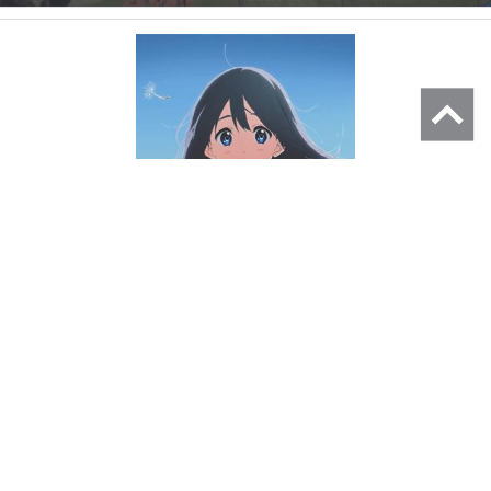
【Amazon.co.jp限定】プリンシプル/こいのうた(7inch)<完全生
産限定盤>(メガジャケ付) [Analog]
Amazon.co.jpへ
持ってる！
気になる！
持ってる人 (1)