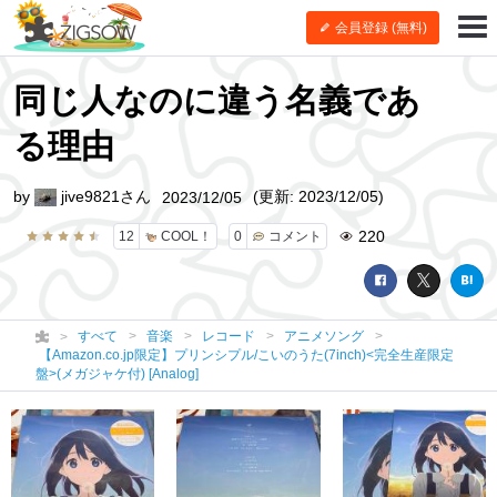
会員登録 (無料)
同じ人なのに違う名義であ
る理由
by
jive9821さん
(更新: 2023/12/05)
2023/12/05
220
12
COOL！
0
コメント
すべて
音楽
レコード
アニメソング
【Amazon.co.jp限定】プリンシプル/こいのうた(7inch)<完全生産限定
盤>(メガジャケ付) [Analog]