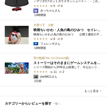
＜マツダ3フロントガラスサンシェード＞：・これまで使用していたサンシェードでも使用できるのですが、車内に蛇腹に畳んだサンシェード は�...
5
0
みっちゃんさん
13時間前
犬張り子 土鈴
映画ちいかわ・人魚の島のひみつ セイレーンのモデルは犬だった？
映画ちいかわ人魚の島のひみつ 公開２週目の子どもさんの来場が制限されているレイトショーでも満席でしたし新たにボンドロシールの来場�...
6
0
フェレンギさん
18時間前
空の軌跡 the 1st [Steam版]
ストーリーはそのままにゲームシステムを現代化
シリーズ開始から20年以上経過して、今なおシリーズの完結が見えてこない日本ファルコムのストーリーRPG、「英雄伝説軌跡シリーズ」。シリーズ...
11
2
jive9821さん
2日前
もっと見る
カテゴリーからレビューを探す
一覧へ