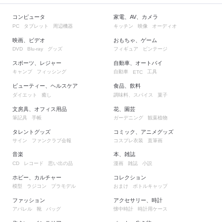
コンピュータ
家電、AV、カメラ
タブレット
周辺機器
キッチン
映像
オーディオ
PC
映画、ビデオ
おもちゃ、ゲーム
グッズ
フィギュア
ビンテージ
DVD
Blu-ray
スポーツ、レジャー
自動車、オートバイ
キャンプ
フィッシング
自動車
工具
ETC
ビューティー、ヘルスケア
食品、飲料
ダイエット
癒し
調味料、スパイス
菓子
文房具、オフィス用品
花、園芸
筆記具
手帳
ガーデニング
観葉植物
タレントグッズ
コミック、アニメグッズ
サイン
ファンクラブ会報
コスプレ衣装
直筆画
音楽
本、雑誌
レコード
思い出の品
漫画
雑誌
小説
CD
ホビー、カルチャー
コレクション
模型
ラジコン
プラモデル
おまけ
ボトルキャップ
ファッション
アクセサリー、時計
アパレル
靴
バッグ
懐中時計
時計用ケース