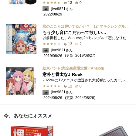
13
0
jive9821さん
2022/08/29
君のこころは輝いてるかい？ 12"マキシシングルレコード
もう少し音にこだわって欲しい…
以前掲載した、Aqoursの2ndシングル「恋になりたいAQUARIUM」のレコードと同時に購入していた品です。何となく紹介を忘れてしまっていましたので、...
13
2
jive9821さん
(更新: 2019/08/27)
2019/08/26
結束バンド(完全生産限定盤) [Analog]
意外と骨太なJ-Rock
2022年にTVアニメが放送され大反響だったガールズバンドを題材とする「ぼっち・ざ・ろっく」。劇中バンド「結束バンド」のフルアルバム「結束�...
12
0
jive9821さん
(更新: 2024/08/26)
2024/08/26
今、あなたにオススメ