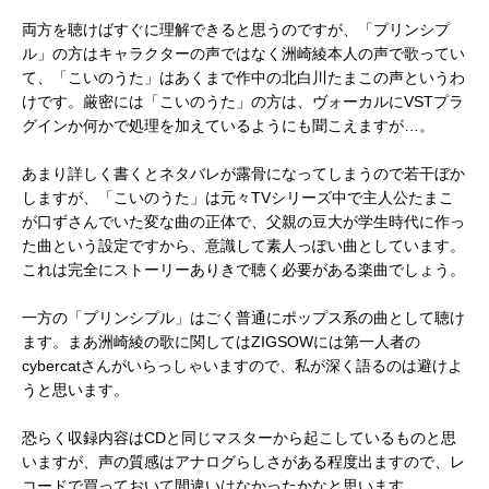
両方を聴けばすぐに理解できると思うのですが、「プリンシプ
ル」の方はキャラクターの声ではなく洲崎綾本人の声で歌ってい
て、「こいのうた」はあくまで作中の北白川たまこの声というわ
けです。厳密には「こいのうた」の方は、ヴォーカルにVSTプラ
グインか何かで処理を加えているようにも聞こえますが…。
あまり詳しく書くとネタバレが露骨になってしまうので若干ぼか
しますが、「こいのうた」は元々TVシリーズ中で主人公たまこ
が口ずさんでいた変な曲の正体で、父親の豆大が学生時代に作っ
た曲という設定ですから、意識して素人っぽい曲としています。
これは完全にストーリーありきで聴く必要がある楽曲でしょう。
一方の「プリンシプル」はごく普通にポップス系の曲として聴け
ます。まあ洲崎綾の歌に関してはZIGSOWには第一人者の
cybercatさんがいらっしゃいますので、私が深く語るのは避けよ
うと思います。
恐らく収録内容はCDと同じマスターから起こしているものと思
いますが、声の質感はアナログらしさがある程度出ますので、レ
コードで買っておいて間違いはなかったかなと思います。