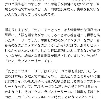
ナログ信号を出力するケーブルや端子が何処にもないのです。当
然この構造ですからスピーカー内蔵な訳もなく、実機を見ていな
いんだなと思ってしまったのです。
話を戻しますが、「たまこまーけっと」は人情味豊かな商店街の
餅屋に、人語を話す鳥がやってくることから巻き起こる騒動を描
いたストーリーでした。学園ものなのかファンタジーなのか、青
春ものなのかコメディなのかよくわからない話で、あまりヒット
しなかったと思います。しかし特に成功したわけでもない作品で
ありながら、続編となる劇場版が用意されていました。それが
「たまこラブストーリー」です。
「たまこラブストーリー」はTVシリーズで最も重要だった「人
語を話す鳥」を敢えて本編から外し、主人公たまこと向かいに住
む同業ライバル店の息子もち蔵の幼馴染みによる青春ラブストー
リーとなっていて、TVシリーズとは違いそこそこ評判は良かっ
たようです。その「たまこラブストーリー」の主題歌を収録した
のが、この「プリンシプル/こいのうた」というシングルです。