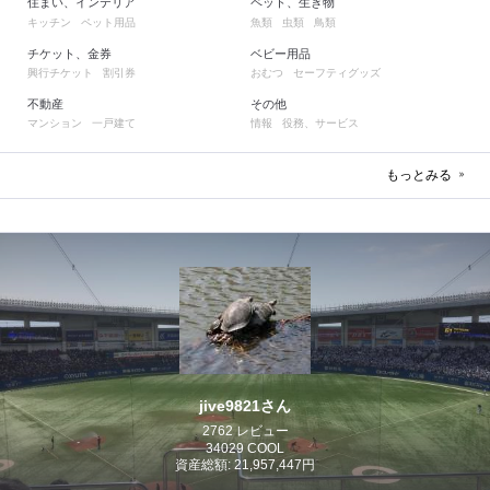
住まい、インテリア
ペット、生き物
キッチン
ペット用品
魚類
虫類
鳥類
チケット、金券
ベビー用品
興行チケット
割引券
おむつ
セーフティグッズ
不動産
その他
マンション
一戸建て
情報
役務、サービス
もっとみる
jive9821さん
2762 レビュー
34029 COOL
資産総額: 21,957,447円