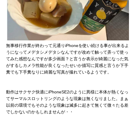
無事移行作業が終わって元通りiPhoneを使い続ける事が出来るよ
うになってメデタシメデタシなんですが改めて触って弄って使っ
てみた感想なんですが多少画面？と言うか表示が綺麗になった気
がするしカメラ性能が良くなったせいか描写に質感と言うか下手
糞でも下手糞なりに綺麗な写真が撮れているようです。
動作はサクサク快適にiPhoneSE2のように異様に本体が熱くなっ
てサーマルスロットリングのような現象は無くなりました。まぁ
以前の環境でもそのような現象は滅多に起きて無くて微々たる差
でしかないのかもしれませんが・・