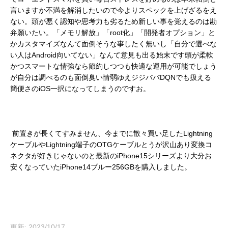
言いますか不満を解消したいので今よりスペックを上げざるをえ
ない。頭が悪く認知や思考力も劣るため新しい事を覚えるのは勘
弁願いたい。「メモリ解放」「root化」「開発者オプション」と
かカスタマイズなんて面倒そうな事したく無いし「自分で選べな
い人はAndroid向いてない」なんて意見も出る始末です頭が柔軟
かつスマートな情強なら節約しつつも快適な運用が可能でしょう
が自分は調べるのも面倒臭い情弱ゆえジジババDQNでも扱える
簡便さのiOS一択になってしまうのですお。
前置きが長くてすみません、今までに散々買い足したLightning
ケーブルやLightning端子のOTGケーブルとうが沢山あり変換コ
ネクタが好きじゃないのと最新のiPhone15シリーズより大分お
安くなっていたiPhone14ブルー256GBを購入しました。
更新: 2023/10/17