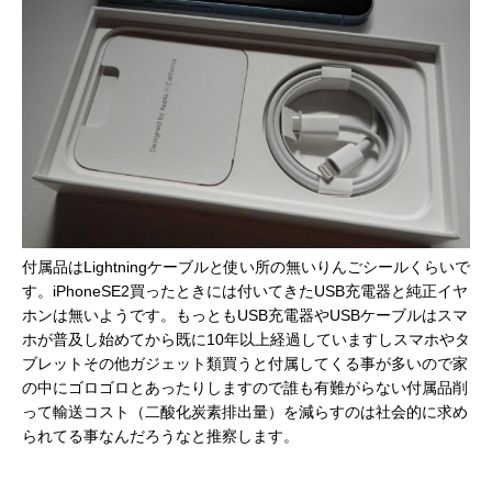
付属品はLightningケーブルと使い所の無いりんごシールくらいで
す。iPhoneSE2買ったときには付いてきたUSB充電器と純正イヤ
ホンは無いようです。もっともUSB充電器やUSBケーブルはスマ
ホが普及し始めてから既に10年以上経過していますしスマホやタ
ブレットその他ガジェット類買うと付属してくる事が多いので家
の中にゴロゴロとあったりしますので誰も有難がらない付属品削
って輸送コスト（二酸化炭素排出量）を減らすのは社会的に求め
られてる事なんだろうなと推察します。