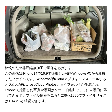
比較のため非圧縮無加工で画像をあげます。
この画像はiPhone14で16:9で撮影した物をWindowsPCから取得
したファイルです。Windows版iCloudアプリをインストールする
とD:\◯◯\Pictures\iCloud Photosと言うフォルダが生成され
iPhoneで撮影した写真や動画はクラウド経由でここに自動的に落
ちてきます。ファイル情報を見ると2364x1330でファイルサイズ
は1.14MBと確認できます。