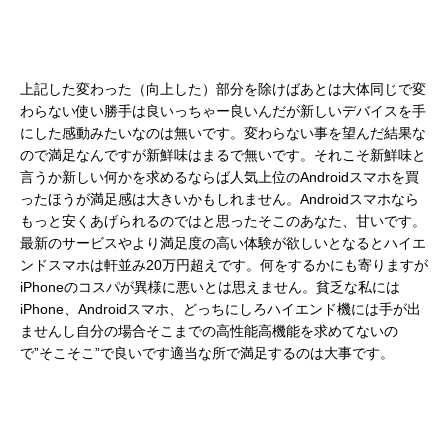
上記した変わった（向上した）部分を除けばあとは大体同じで変
わらない使い勝手は良いっちゃー良いんだが新しいデバイスを手
にした感動みたいなのは無いです。変わらない事を望んだ結果な
ので満足なんですが新鮮味はまるで無いです。それこそ新鮮味と
言うか新しい何かを求めるならば人気上位のAndroidスマホを買
ったほうが満足感は大きいかもしれません。Androidスマホなら
もっと安くあげられるのではと思ったそこのあなた、甘いです。
最新のサービスやより満足度の高い体験が欲しいとなるとハイエ
ンドスマホは軒並み20万円超えです。何をするかにも寄りますが
iPhoneのコスパが異様に悪いとは思えません。貧乏な私には
iPhone、Androidスマホ、どっちにしろハイエンド機には手が出
ませんし自分の場合そこまでの高性能高機能を求めてないの
で”そこそこ”で良いです適当な所で満足するのは大事です。