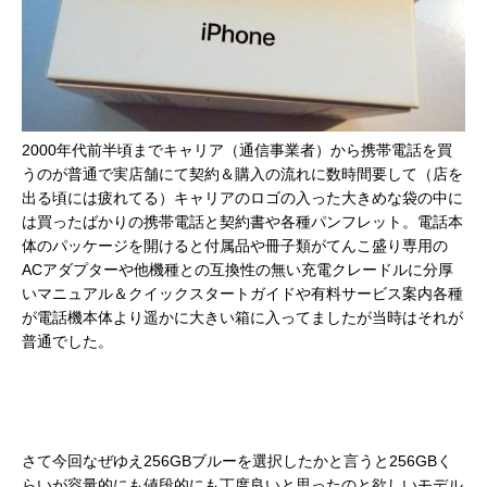
2000年代前半頃までキャリア（通信事業者）から携帯電話を買
うのが普通で実店舗にて契約＆購入の流れに数時間要して（店を
出る頃には疲れてる）キャリアのロゴの入った大きめな袋の中に
は買ったばかりの携帯電話と契約書や各種パンフレット。電話本
体のパッケージを開けると付属品や冊子類がてんこ盛り専用の
ACアダプターや他機種との互換性の無い充電クレードルに分厚
いマニュアル＆クイックスタートガイドや有料サービス案内各種
が電話機本体より遥かに大きい箱に入ってましたが当時はそれが
普通でした。
さて今回なぜゆえ256GBブルーを選択したかと言うと256GBく
らいが容量的にも値段的にも丁度良いと思ったのと欲しいモデル