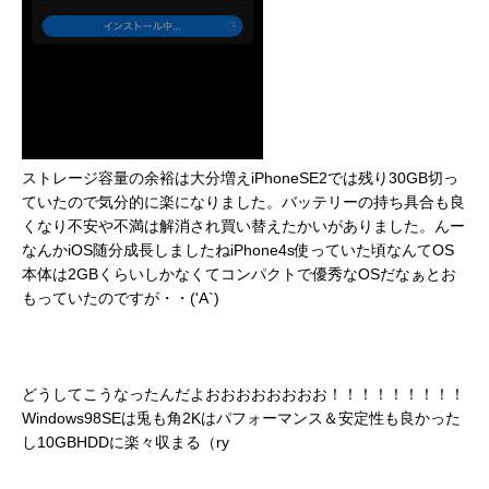
ストレージ容量の余裕は大分増えiPhoneSE2では残り30GB切っ
ていたので気分的に楽になりました。バッテリーの持ち具合も良
くなり不安や不満は解消され買い替えたかいがありました。んー
なんかiOS随分成長しましたねiPhone4s使っていた頃なんてOS
本体は2GBくらいしかなくてコンパクトで優秀なOSだなぁとお
もっていたのですが・・('A`)
どうしてこうなったんだよおおおおおおおお！！！！！！！！！
Windows98SEは兎も角2Kはパフォーマンス＆安定性も良かった
し10GBHDDに楽々収まる（ry