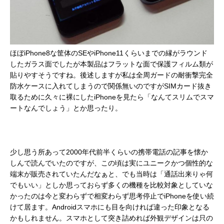
ほぼiPhone8な筐体のSEやiPhone11くらいまでの縁がラウンド
したガラス面でしたが本製品はフラットな面で保護フィルム類が
貼りやすそうですね。後述しますが私は全周ガードの耐衝撃完全
防水ケースに入れてしまうので関係無いのですがSIMカード抜き
取るために久々に裸にしたiPhoneを見たら「なんてスリムでスマ
ートなんでしょう」とか思ったり。
少し思う所あって2000年代前半くらいの携帯電話の記事を懐か
しんで読んでいたのですが、この頃は実にユニークかつ個性的な
端末が販売されていたんだなぁと、でも当時は「通話出来りゃ何
でもいい」としか思っておらず多くの機種を比較対象としていな
かったのは今と変わらずで相変わらず思考停止でiPhoneを使い続
けて居ます。Androidスマホにも目を向ければ違った印象となる
かもしれません。スマホとして突き詰めれば外観デザインは只の