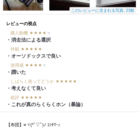
このレビューに含まれる写真: 23枚
レビューの視点
購入動機
・消去法による選択
外観
・オーソドックスで良い
使用感
・躓いた
しばらく使ってどうか
・考えなくて良い
総評
・これが真のらくらくホン（暴論）
【布団】≡ヾ(*ﾟ▽ﾟ)ﾉ ｺﾝﾁﾜｰ♪