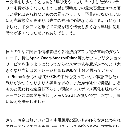
ー交換をし少なくともあと2年は使うつもりでいましたがバッテ
リー消費が多くなったように感じ現時点での最大容量は98%と著
しい劣化はみられないものの元々バッテリー容量の少ないモデル
ゆえ充電頻度が高まり出先での使用に心許なく感じるようになり
ました、ポタアンと繋げて音楽を聴く機会も多くなり単純に使用
時間が多くなったせいもありでしょう。
日々の生活に関わる情報管理や各種決済アプリ電子書籍のダウン
ロード、特にApple OneやAmazonPrime等のサブスプリクション
サービスを使うようになってからのスマホ依存度がかつてより大
きくなり当初はストレージ容量128GBで十分と思っていたが
（iPhone4sから6sまで64GBの半分も使っていない状態でした）
残りが少なくなりより大容量を求め、また操作途中で発熱による
ものと思われる速度低下らしい現象＆レスポンス悪化も現れパフ
ォーマンスに限界を感じ（メモリ3GBしか無いですしおすし）買
い替えを決意しました。
さて、お金は無いけど日々使用頻度の高いものゆえ安さにつられ
てローエンドスマホを買い毎日ストレスを貯めるのは本末転倒と