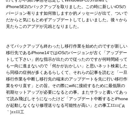
のですが不測の事態を想定してWindowsPCのiTunesで
iPhoneSE2のバックアップを取りました。この時に新しいiOSの
バージョン有ります如何致しますか的メッセージが出て、ついで
だからと気にもとめずアップデートしてしまいました。後々から
見たらこのアプデが元凶となりました。
さてバックアップも終わったし移行作業を始めたのですが新しい
移行先であるiPhone14ではiOSのバージョンが古く「アップデー
トして下さい」的な指示が出たので従ったのですが何時間経って
も一向に進まないので「何かがおかしい」と思いネット検索した
ら同様の症例が多くあるらしくて、それらの記事を読むと「一旦
移行作業を中断し移行先の端末のアップデートを先に行い移行作
業をやり直す」との旨。その際にwifiに接続するために最低限の
初期セットアップが必要になるとの事。またサラッと書いてあっ
て読み飛ばしそうになったけど「アップデート中断するとiPhone
が起動しなくなり修理送りなる可能性が高い」との事工ｴｴｪｪ(´д
｀)ｪｪｴｴ工