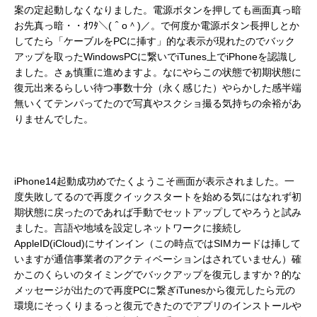
案の定起動しなくなりました。電源ボタンを押しても画面真っ暗
お先真っ暗・・ｵﾜﾀ＼(＾o＾)／。で何度か電源ボタン長押しとか
してたら「ケーブルをPCに挿す」的な表示が現れたのでバック
アップを取ったWindowsPCに繋いでiTunes上でiPhoneを認識し
ました。さぁ慎重に進めますよ。なにやらこの状態で初期状態に
復元出来るらしい待つ事数十分（永く感じた）やらかした感半端
無いくてテンパってたので写真やスクショ撮る気持ちの余裕があ
りませんでした。
iPhone14起動成功めでたくようこそ画面が表示されました。一
度失敗してるので再度クイックスタートを始める気にはなれず初
期状態に戻ったのであれば手動でセットアップしてやろうと試み
ました。言語や地域を設定しネットワークに接続し
AppleID(iCloud)にサインイン（この時点ではSIMカードは挿して
いますが通信事業者のアクティベーションはされていません）確
かこのくらいのタイミングでバックアップを復元しますか？的な
メッセージが出たので再度PCに繋ぎiTunesから復元したら元の
環境にそっくりまるっと復元できたのでアプリのインストールや