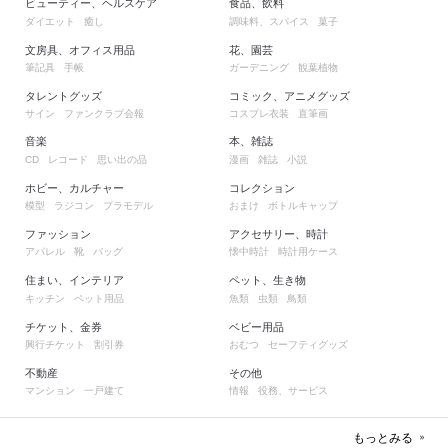
ビューティー、ヘルスケア
食品、飲料
ダイエット
癒し
調味料、スパイス
菓子
文房具、オフィス用品
花、園芸
筆記具
手帳
ガーデニング
観葉植物
タレントグッズ
コミック、アニメグッズ
サイン
ファンクラブ会報
コスプレ衣装
直筆画
音楽
本、雑誌
レコード
思い出の品
漫画
雑誌
小説
CD
ホビー、カルチャー
コレクション
模型
ラジコン
プラモデル
おまけ
ボトルキャップ
ファッション
アクセサリー、時計
アパレル
靴
バッグ
懐中時計
時計用ケース
住まい、インテリア
ペット、生き物
キッチン
ペット用品
魚類
虫類
鳥類
チケット、金券
ベビー用品
興行チケット
割引券
おむつ
セーフティグッズ
不動産
その他
マンション
一戸建て
情報
役務、サービス
もっとみる