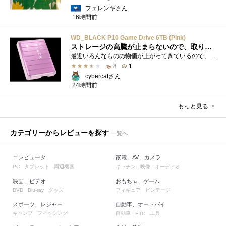
フェレンギさん
16時間前
WD_BLACK P10 Game Drive 6TB (Pink)
ストレージの高騰が止まらないので、取りあえず押さえた
最近いろんなものの物価が上がってきているので、値上がり自体にはビックリはしないが、PCパーツ・周辺機器関係というカテゴリーに絞ると、値...
8
1
cybercatさん
24時間前
もっと見る
カテゴリーからレビューを探す
一覧へ
コンピュータ
家電、AV、カメラ
タブレット
周辺機器
キッチン
映像
オーディオ
PC
映画、ビデオ
おもちゃ、ゲーム
グッズ
フィギュア
ビンテージ
DVD
Blu-ray
スポーツ、レジャー
自動車、オートバイ
キャンプ
フィッシング
自動車
工具
ETC