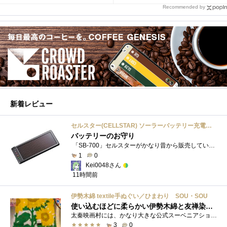
Recommended by
新着レビュー
セルスター(CELLSTAR) ソーラーバッテリー充電器 SB-700 DC12V専用
バッテリーのお守り
「SB-700」セルスターがかなり昔から販売しているソーラーチャージャーです。ガッツリ充電する用ではなく待機電力(暗電流って言うらしい)対策�...
1
0
Kei0048さん
11時間前
伊勢木綿 textile手ぬぐい／ひまわり SOU・SOU
使い込むほどに柔らかい伊勢木綿と友禅染の発色を楽しむ
太秦映画村には、かなり大きな公式スーベニアショップの他にも、江戸時代の町家風の飲食店や土産物店が軒を連ねておりました。 何かよいもの...
3
0