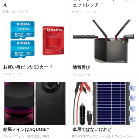
え
ェットレンチ
家電、AV、カメラ
住まい、インテリア
お買い得だったSDカード
地雷再び
コンピュータ
コンピュータ
結局メインはAQUOSに
車用ではないけれど
スマートフォン、携帯電話、PHS
POWOXI アップグレード版 7.5W ソーラーバッテリートリクルチャージャーメンテナー 12V ポータブル防水ソーラーパネル トリクル充電キット 車、自動車、オートバイ、ボート、マリン、RV、トレーラー、スノーモービルなど用