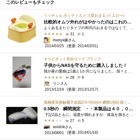
このレビューもチェック
リッチェル ポッティス イス型おまる (イエロー)
比較的オムツ外れがはやかったのはこれのおかげだと思います。
よくあるまたぐタイプの和式のおまるではなくて、洋式タイプのおまるです。家のトイレは洋式だし、外出先でもだいたいが洋式トイレ。だった�...
31
1
manya嫁さん
(更新: 2014/03/31)
2014/03/25
キャビネット安全ロック ブラック
子供からNASを守るために購入しました！
我が家の愛娘は1歳と1か月になりました。 段々と知恵がつき好奇心が大きくなってきました。 ドンドンテレビのモニターを触る触る。 その下�...
28
6
リンさん
(更新: 2013/12/17)
2013/12/16
高精度非接触電子体温計DT8806H 瞬間1秒計測！触れずに検温！高性能、高精度なのに簡単！【輸入品】【日本語説明書付き】
0.5秒の 瞬間測定 ・・本製品は４０，０００回の使用に耐えるように設計、想定されています
下記2品ともに、温度が測れますが、体温を測るとは謳ってはいないので、ちょっとどうかなって思って体温が測れるのがほしい、それも それ�...
27
5
aoidiskさん
(更新: 2014/01/18)
2013/08/01