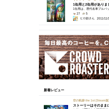
1缶用と2缶用がありま
27
5
ヒロ妨さん
2011/11/
新着レビュー
空の軌跡 the 1st [Steam版
ストーリーはそのまま