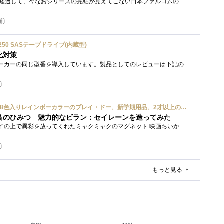
シリーズ開始から20年以上経過して、今なおシリーズの完結が見えてこない日本ファルコムのストーリーRPG、「英雄伝説軌跡シリーズ」。シリーズ...
間前
ium 6250 SASテープドライブ(内蔵型)
化対策
接続形式が違うが、同じメーカーの同じ型番を導入しています。製品としてのレビューは下記の方で行っています。いざ使おうとしたときに故障�...
前
ハズブロ(HASBRO) 約56g 8色入りレインボーカラーのプレイ・ドー、新学期用品、2才以上のプリスクールの子供向け、子供向けのアート&クラフト 粘土 ねんど、こどもの日、子供の日プレゼント
島のひみつ 魅力的なビラン：セイレーンを造ってみた
もう１年以上、釣り銭トレイの上で異彩を放ってくれたミャクミャクのマグネット 映画ちいかわ人魚の島のひみつを鑑賞後、素敵なビランのセイ...
前
もっと見る