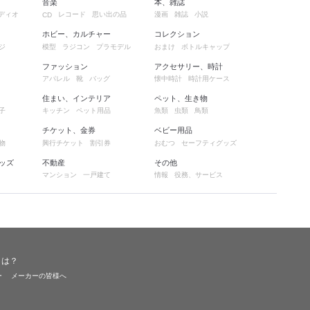
音楽
本、雑誌
ディオ
レコード
思い出の品
漫画
雑誌
小説
CD
ホビー、カルチャー
コレクション
ジ
模型
ラジコン
プラモデル
おまけ
ボトルキャップ
ファッション
アクセサリー、時計
アパレル
靴
バッグ
懐中時計
時計用ケース
住まい、インテリア
ペット、生き物
子
キッチン
ペット用品
魚類
虫類
鳥類
チケット、金券
ベビー用品
物
興行チケット
割引券
おむつ
セーフティグッズ
ッズ
不動産
その他
マンション
一戸建て
情報
役務、サービス
とは？
ー
メーカーの皆様へ