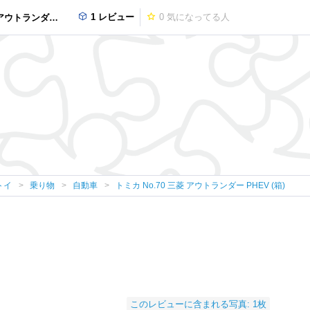
1 レビュー
0
気になってる人
ダー PHEV (箱)
トイ
乗り物
自動車
トミカ No.70 三菱 アウトランダー PHEV (箱)
このレビューに含まれる写真: 1枚