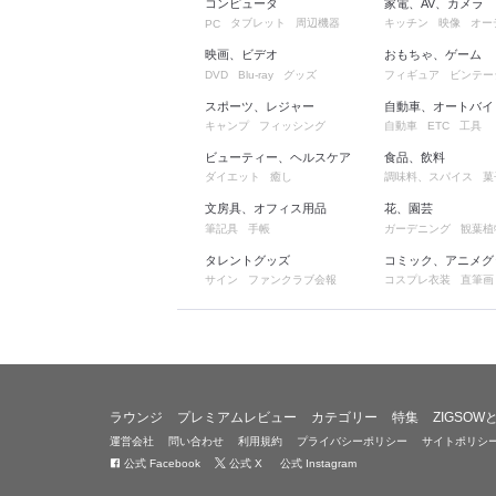
コンピュータ
家電、AV、カメラ
タブレット
周辺機器
キッチン
映像
オー
PC
映画、ビデオ
おもちゃ、ゲーム
グッズ
フィギュア
ビンテー
DVD
Blu-ray
スポーツ、レジャー
自動車、オートバイ
キャンプ
フィッシング
自動車
工具
ETC
ビューティー、ヘルスケア
食品、飲料
ダイエット
癒し
調味料、スパイス
菓
文房具、オフィス用品
花、園芸
筆記具
手帳
ガーデニング
観葉植
タレントグッズ
コミック、アニメグ
サイン
ファンクラブ会報
コスプレ衣装
直筆画
ラウンジ
プレミアムレビュー
カテゴリー
特集
ZIGSOW
運営会社
問い合わせ
利用規約
プライバシーポリシー
サイトポリシ
公式 Facebook
公式 X
公式 Instagram