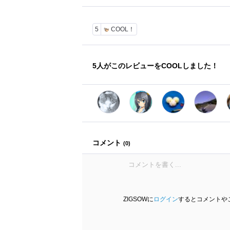
5
COOL！
5
人がこのレビューをCOOLしました！
コメント
(
0
)
ZIGSOWに
ログイン
するとコメントや