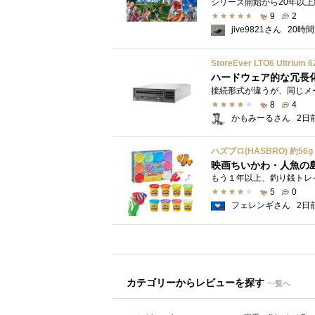
9
2
jive9821さん
20時
StoreEver LTO6 Ultr
ハードウェア的な冗長
8
4
かもみーるさん
2日
映画ちいかわ・人魚の
5
0
フェレンギさん
2日
カテゴリーからレビューを探す
一覧へ