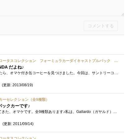
コメントする
サントリーコーヒーボス ロータスコレクション フォーミュラカーダイキャストプルバック 全６種
NDA だよね♪
会社帰りにコンビニに寄ったら、オマケ付き缶コーヒーを見つけました。今回は、サントリーコーヒーボス ロータスコレクション フォーミュ�...
(更新: 2013/08/19)
カーセレクション（全9種類）
バックカーです♪
サントリーのBOSSに付いてきた、オマケです。全9種類あります♪私は、Gallardo（ガヤルド）を選びました♪作りは、コーヒー缶のオマケですから、�...
(更新: 2011/09/14)
ロータスコレクション