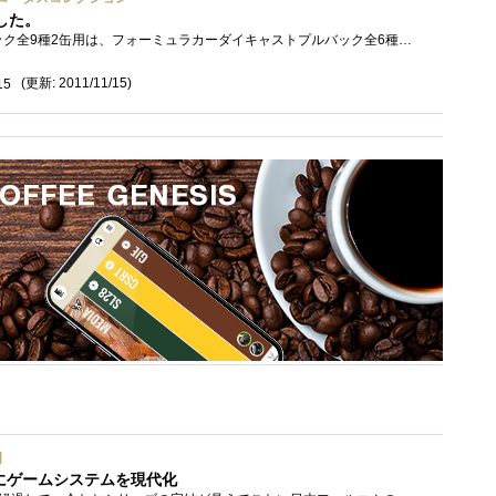
した。
1缶用は、歴代名車プルバック全9種2缶用は、フォーミュラカーダイキャストプルバック全6種が、あるそうですが、なんとか1缶用2種と、2缶用1種捕...
(更新: 2011/11/15)
15
]
にゲームシステムを現代化