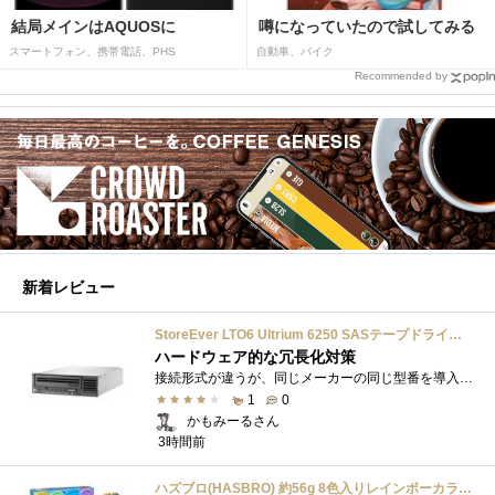
結局メインはAQUOSに
噂になっていたので試してみる
スマートフォン、携帯電話、PHS
自動車、バイク
Recommended by
新着レビュー
StoreEver LTO6 Ultrium 6250 SASテープドライブ(内蔵型)
ハードウェア的な冗長化対策
接続形式が違うが、同じメーカーの同じ型番を導入しています。製品としてのレビューは下記の方で行っています。いざ使おうとしたときに故障�...
1
0
かもみーるさん
3時間前
ハズブロ(HASBRO) 約56g 8色入りレインボーカラーのプレイ・ドー、新学期用品、2才以上のプリスクールの子供向け、子供向けのアート&クラフト 粘土 ねんど、こどもの日、子供の日プレゼント