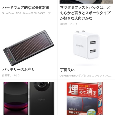
ハードウェア的な冗長化対策
マツダ３ファストバックは、ど
ちらかと言うとスポーツタイプ
StoreEver LTO6 Ultrium 6250 SASテープドライブ(内蔵型)
が好きな人向けかな
自動車、バイク
バッテリーのお守り
丁度良い
自動車、バイク
UGREEN usbアダプタ usb コンセント AC式充電器 3.1A PSE認証済み 折りたたみ式プラグ 2ポート