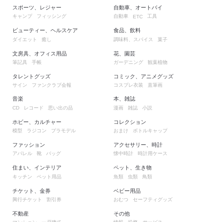
スポーツ、レジャー
自動車、オートバイ
キャンプ
フィッシング
自動車
工具
ETC
ビューティー、ヘルスケア
食品、飲料
ダイエット
癒し
調味料、スパイス
菓子
文房具、オフィス用品
花、園芸
筆記具
手帳
ガーデニング
観葉植物
タレントグッズ
コミック、アニメグッズ
サイン
ファンクラブ会報
コスプレ衣装
直筆画
音楽
本、雑誌
レコード
思い出の品
漫画
雑誌
小説
CD
ホビー、カルチャー
コレクション
模型
ラジコン
プラモデル
おまけ
ボトルキャップ
ファッション
アクセサリー、時計
アパレル
靴
バッグ
懐中時計
時計用ケース
住まい、インテリア
ペット、生き物
キッチン
ペット用品
魚類
虫類
鳥類
チケット、金券
ベビー用品
興行チケット
割引券
おむつ
セーフティグッズ
不動産
その他