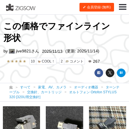
会員登録 (無料)
この価格でファインライン
形状
by
jive9821さん
(更新: 2025/11/14)
2025/11/13
267
10
COOL！
2
コメント
すべて
家電、AV、カメラ
オーディオ機器
ターンテ
ーブル
交換針、カートリッジ
オルトフォン Ortofon STYLUS
320 [320U用交換針]