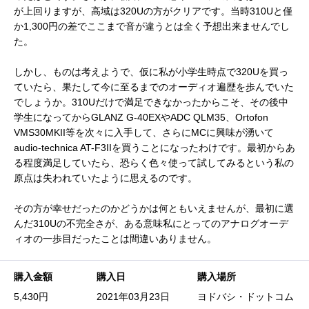
が上回りますが、高域は320Uの方がクリアです。当時310Uと僅
か1,300円の差でここまで音が違うとは全く予想出来ませんでし
た。
しかし、ものは考えようで、仮に私が小学生時点で320Uを買っ
ていたら、果たして今に至るまでのオーディオ遍歴を歩んでいた
でしょうか。310Uだけで満足できなかったからこそ、その後中
学生になってからGLANZ G-40EXやADC QLM35、Ortofon
VMS30MKII等を次々に入手して、さらにMCに興味が湧いて
audio-technica AT-F3IIを買うことになったわけです。最初からあ
る程度満足していたら、恐らく色々使って試してみるという私の
原点は失われていたように思えるのです。
その方が幸せだったのかどうかは何ともいえませんが、最初に選
んだ310Uの不完全さが、ある意味私にとってのアナログオーデ
ィオの一歩目だったことは間違いありません。
購入金額
購入日
購入場所
5,430円
2021年03月23日
ヨドバシ・ドットコム