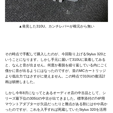
▲発見した310U。カンチレバーが根元から無い
その時点で手配して購入したのが、今回取り上げるStylus 320と
いうことになります。しかし手元に届いて310Uに装着してみる
と、なんと音が出ません。何度か着脱を繰り返している内にごく
僅かに音が出るようにはなったのですが、並のMCカートリッジ
より低出力ではさすがに使えません。この時点で310Uの復活計
画は頓挫しました。
しかし今年8月になってとあるオーディオ店の中古品として、シ
リーズ最下位の305Uの中古が出てきました。標準添付のT4P用
マウントアダプターが欠品だったりと難点がある割にはやや高か
ったのですが、これを入手すれば死蔵していたStylus 320を活用