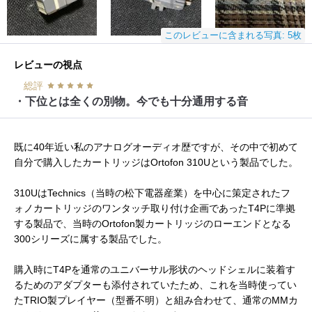
このレビューに含まれる写真: 5枚
レビューの視点
総評
・下位とは全くの別物。今でも十分通用する音
既に40年近い私のアナログオーディオ歴ですが、その中で初めて
自分で購入したカートリッジはOrtofon 310Uという製品でした。
310UはTechnics（当時の松下電器産業）を中心に策定されたフ
ォノカートリッジのワンタッチ取り付け企画であったT4Pに準拠
する製品で、当時のOrtofon製カートリッジのローエンドとなる
300シリーズに属する製品でした。
購入時にT4Pを通常のユニバーサル形状のヘッドシェルに装着す
るためのアダプターも添付されていたため、これを当時使ってい
たTRIO製プレイヤー（型番不明）と組み合わせて、通常のMMカ