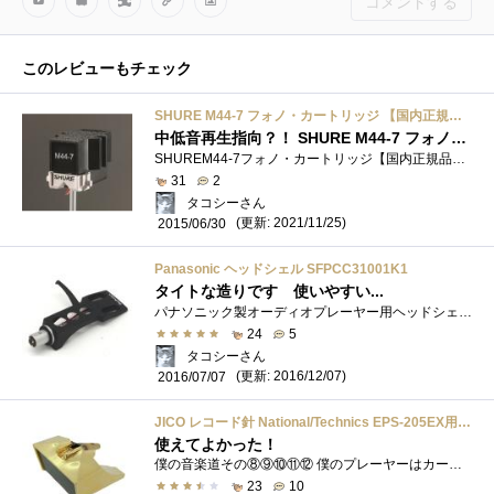
コメントする
このレビューもチェック
SHURE M44-7 フォノ・カートリッジ 【国内正規品】
中低音再生指向？！ SHURE M44-7 フォノ・カートリッジ 【国内正規品】
SHUREM44-7フォノ・カートリッジ【国内正規品】米シュアー社のレコード再生・カートリッジです アナログレコードの再生パーツも販売種類が段々�...
31
2
タコシーさん
(更新: 2021/11/25)
2015/06/30
Panasonic ヘッドシェル SFPCC31001K1
タイトな造りです 使いやすい...
パナソニック製オーディオプレーヤー用ヘッドシェルです 以前も１個購入してますテクニクスの名前が入っていないのも入れると、４個ありま�...
24
5
タコシーさん
(更新: 2016/12/07)
2016/07/07
JICO レコード針 National/Technics EPS-205EX用交換針 SAS針 ボロンカンチレバー 36-205EX (SAS/B)
使えてよかった！
僕の音楽道その⑧⑨⑩⑪⑫ 僕のプレーヤーはカートリッジが簡単に交換できません。針を付けるアームも専用のストレートという事もありカート...
23
10