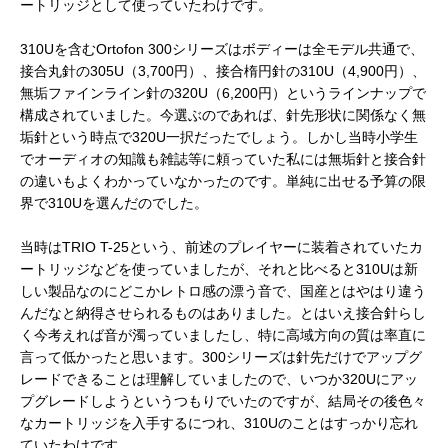
ートリッジとして使っていたわけです。
310Uを含むOrtofon 300シリーズはボディーは全モデル共通で、
接合丸針の305U（3,700円）、接合楕円針の310U（4,900円）、
無垢ファインライン針の320U（6,200円）というラインナップで
構成されていました。今選ぶのであれば、針先形状に関係なく無
垢針という時点で320U一択だったでしょう。しかし当時小学生
でオーディオの知識も雑誌等に頼っていた私には無垢針と接合針
の違いもよくわかっていなかったのです。単純に出せる予算の限
界で310Uを選んだのでした。
当時はTRIO T-25という、前述のプレイヤーに装着されていたカ
ートリッジなどを使っていましたが、それと比べると310Uは新
しい製品なのにどこかレトロ感の漂う音で、国産とはやはり違う
んだなと納得させられるものはありました。とはいえ接合針らし
く今考えれば音が濁っていましたし、特に高域方向の質は率直に
言って低かったと思います。300シリーズは針先だけでアップグ
レードできることは理解していましたので、いつか320Uにアッ
プグレードしようというつもりでいたのですが、結局その後色々
なカートリッジを入手するにつれ、310Uのことはすっかり忘れ
ていたわけです。