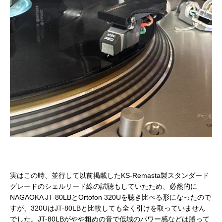
実はこの時、並行して以前掲載したKS-Remasta製スタンダード
グレードのシェルリード線の試聴もしていたため、必然的に
NAGAOKA JT-80LBとOrtofon 320Uを聴き比べる形になったので
すが、320UはJT-80LBと比較しても全く引けを取っていません
でした。JT-80LBがやや粗めの音で低域のパワー感などは勝って