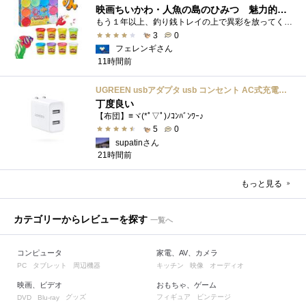
映画ちいかわ・人魚の島のひみつ 魅力的なビラン：セイレーンを造ってみた
もう１年以上、釣り銭トレイの上で異彩を放ってくれたミャクミャクのマグネット 映画ちいかわ人魚の島のひみつを鑑賞後、素敵なビランのセイ...
3
0
フェレンギさん
11時間前
UGREEN usbアダプタ usb コンセント AC式充電器 3.1A PSE認証済み 折りたたみ式プラグ 2ポート
丁度良い
【布団】≡ヾ(*ﾟ▽ﾟ)ﾉｺﾝﾊﾞﾝﾜｰ♪
5
0
supatinさん
21時間前
もっと見る
カテゴリーからレビューを探す
一覧へ
コンピュータ
家電、AV、カメラ
タブレット
周辺機器
キッチン
映像
オーディオ
PC
映画、ビデオ
おもちゃ、ゲーム
グッズ
フィギュア
ビンテージ
DVD
Blu-ray