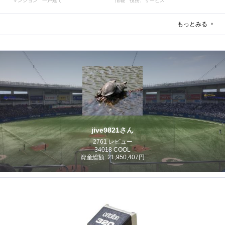
マンション
一戸建て
情報
役務、サービス
もっとみる
jive9821さん
2761 レビュー
34018 COOL
資産総額: 21,950,407円