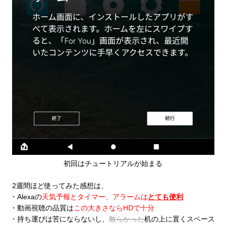
初回はチュートリアルが始まる
2週間ほど使ってみた感想は、
・Alexaの
天気予報とタイマー、アラームは
とても便利
・動画視聴の品質は
この大きさならHDで十分
・持ち運びは苦にならないし、
散らかった
机の上に置くスペース