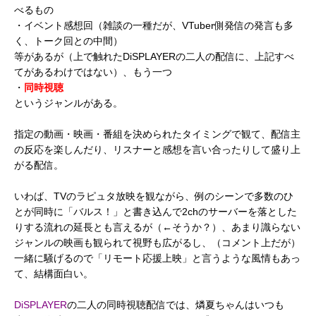
べるもの
・イベント感想回（雑談の一種だが、VTuber側発信の発言も多
く、トーク回との中間）
等があるが（上で触れたDiSPLAYERの二人の配信に、上記すべ
てがあるわけではない）、もう一つ
・
同時視聴
というジャンルがある。
指定の動画・映画・番組を決められたタイミングで観て、配信主
の反応を楽しんだり、リスナーと感想を言い合ったりして盛り上
がる配信。
いわば、TVのラピュタ放映を観ながら、例のシーンで多数のひ
とが同時に「バルス！」と書き込んで2chのサーバーを落とした
りする流れの延長とも言えるが（←そうか？）、あまり識らない
ジャンルの映画も観られて視野も広がるし、（コメント上だが）
一緒に騒げるので「リモート応援上映」と言うような風情もあっ
て、結構面白い。
DiSPLAYER
の二人の同時視聴配信では、燐夏ちゃんはいつも