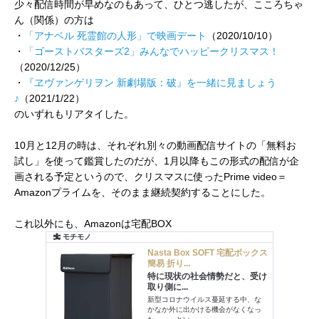
少々配信時間が早めなのもあって、ひとつ逃したが、こころちゃ
ん（関係）の方は
・
「アナベル 死霊館の人形」で映画デート
（2020/10/10）
・
「ゴーストバスターズ2」みんなでハッピークリスマス！
（2020/12/25）
・
『ヱヴァンゲリヲン 新劇場版：破』を一緒に見ましょう
♪
（2021/1/22）
のいずれもリアタイした。
10月と12月の時は、それぞれ別々の動画配信サイトの「無料お
試し」を使って鑑賞したのだが、1月以降もこの形式の配信が企
画される予定というので、クリスマスに使ったPrime video＝
Amazonプライムを、そのまま継続契約することにした。
これ以外にも、Amazonは宅配BOX