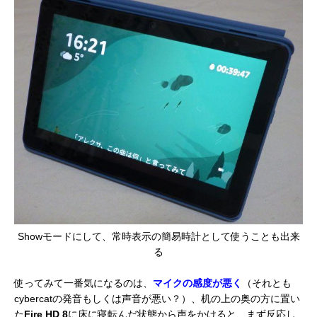
Showモードにして、常時表示の簡易時計として使うことも出来
る
使ってみて一番気になるのは、
マイクの感度が悪く
（それとも
cybercatの発音もしくは声音が悪い？）、机の上の奥の方に置い
た
Fire HD 8
に床に寝転んだ状態から声をかけると、まず反応し