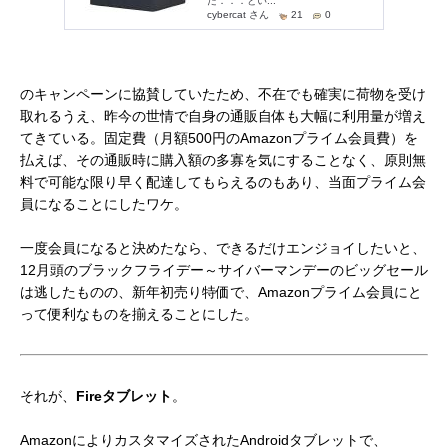
のキャンペーンに協賛していたため、不在でも確実に荷物を受け
取れるうえ、昨今の世情で自身の通販自体も大幅に利用量が増え
てきている。固定費（月額500円のAmazonプライム会員費）を
払えば、その通販時に購入額の多寡を気にすることなく、原則無
料で可能な限り早く配達してもらえるのもあり、当面プライム会
員になることにしたワケ。
一度会員になると決めたなら、できるだけエンジョイしたいと、
12月頭のブラックフライデー～サイバーマンデーのビッグセール
は逃したものの、新年初売り特価で、Amazonプライム会員にと
って便利なものを揃えることにした。
それが、
Fireタブレット
。
AmazonによりカスタマイズされたAndroidタブレットで、