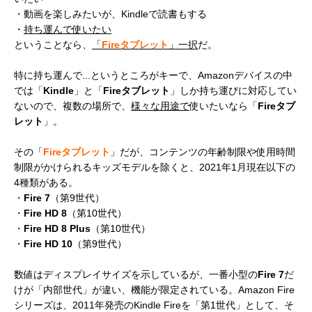
・動画を楽しみたいが、Kindleで読書もする
・
持ち運んで使いたい
ということなら、
「
Fireタブレット
」一択
だ。
特に持ち運んで...というところがキーで、Amazonデバイスの中
では「
Kindle
」と「
Fireタブレット
」しか持ち運びに対応してい
ないので、複数の場所で、
様々な用途で
使いたいなら「
Fireタブ
レット
」。
その「
Fireタブレット
」だが、コンテンツの年齢制限や使用時間
制限がかけられるキッズモデルを除くと、2021年1月現在以下の
4種類がある。
・
Fire 7
（第9世代）
・
Fire HD 8
（第10世代）
・
Fire HD 8 Plus
（第10世代）
・
Fire HD 10
（第9世代）
数値はディスプレイサイズを示しているが、一番小型の
Fire 7
だ
けが「内部世代」が違い、機能が限定されている。Amazon Fire
シリーズは、2011年発売のKindle Fireを「第1世代」として、そ