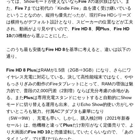
っては、Showモードが使えないなら
Fire 7
の選択肢はない。ま
た、
Fire 7
までは初代の「Kindle Fire」血を濃く受け継いでいる
ということなのか、縦持ち優先だったが、現行Fire HDシリーズ
は横持ちがデフォルト設計となり、スピーカーの位置などが工夫
され、動画がより見やすいので、
Fire HD 8
、
同Plus
、
Fire HD
10
の3機種から選ぶことにした。
このうち最も安価な
Fire HD 8
を基準に考えると、違いは以下の
通り。
Fire HD 8 Plus
はRAMが1.5倍（2GB⇒3GB）になり、さらにワ
イヤレス充電に対応している。決して高性能端末ではなく、やや
もっさりぎみの動作のFireタブレットにとって、RAMの増強は魅
力的で、普段の2,000円差（2割増）ならば充分考慮の余地があ
る。また
Plus
は専用充電スタンドにセットすると自動的にShow
モードに切り替える運用も出来、よりEcho Show的使い方がしや
すいところも魅力。付属ACアダプタも豪華になり
（5W⇒9W）、充電も早い。しかし、購入検討時（2021年新春
セール）は、他機種と違って
Plus
だけ割引がなく定価売りで、よ
り大画面の
Fire HD 10
と売価逆転していたくらいなので、「あの
タイミング」では選びづらかった。