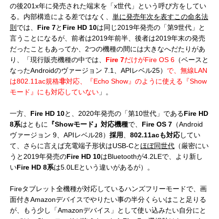
の後201x年に発売された端末を「x世代」という呼び方をしてい
る。内部構造による差ではなく、
単に発売年次を表すこの命名法
則
では、
Fire 7
と
Fire HD 10
は同じ2019年発売の「第9世代」と
言うことになるが、前者は2019年前半、後者は2019年末の発売
だったこともあってか、2つの機種の間には大きなへだたりがあ
り、「現行販売機種の中では、
Fire 7
だけがFire OS 6
（ベースと
なったAndroidのヴァージョン 7.1、APIレベル25）
で、無線LAN
は802.11ac規格
非
対応、『Echo Show』のように使える『Show
モード』にも対応していない
」。
一方、
Fire HD 10
と、2020年発売の「第10世代」である
Fire HD
8系
はともに
『Showモード』対応機種
で、
Fire OS 7
（Android
ヴァージョン 9、APIレベル28）
採用
、
802.11acも対応
してい
て、さらに言えば充電端子形状はUSB-Cと
ほぼ同世代
（厳密にい
うと2019年発売の
Fire HD 10
はBluetoothが4.2LEで、より新し
い
Fire HD 8系
は5.0LEという違いがあるが）。
Fireタブレット全機種が対応しているハンズフリーモードで、画
面付きAmazonデバイスでやりたい事の半分くらいはこと足りる
が、もう少し「Amazonデバイス」として使い込みたい自分にと