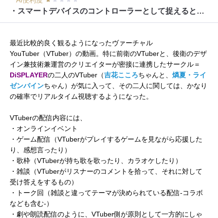
AI便利度
・スマートデバイスのコントローラーとして捉えるとキビシイ
最近比較的良く観るようになったヴァーチャル
YouTuber（VTuber）の動画。特に前衛のVTuberと、後衛のデザ
イン兼技術兼運営のクリエイターが密接に連携したサークル＝
DiSPLAYER
の二人のVTuber（
吉花こころ
ちゃんと、
燐夏・ライ
ゼンバイン
ちゃん）が気に入って、その二人に関しては、かなり
の確率でリアルタイム視聴するようになった。
VTuberの配信内容には、
・オンラインイベント
・ゲーム配信（VTuberがプレイするゲームを見ながら応援した
り、感想言ったり）
・歌枠（VTuberが持ち歌を歌ったり、カラオケしたり）
・雑談（VTuberがリスナーのコメントを拾って、それに対して
受け答えをするもの）
・トーク回（雑談と違ってテーマが決められている配信-コラボ
なども含む-）
・劇や朗読配信のように、VTuber側が原則として一方的にしゃ