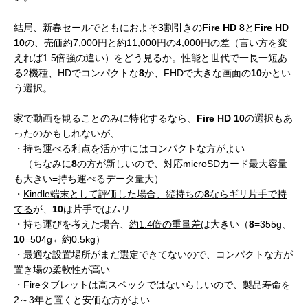
結局、新春セールでともにおよそ3割引きの
Fire HD 8
と
Fire HD
10
の、売価約7,000円と約11,000円の4,000円の差（言い方を変
えれば1.5倍強の違い）をどう見るか。性能と世代で一長一短あ
る2機種、HDでコンパクトな
8
か、FHDで大きな画面の
10
かとい
う選択。
家で動画を観ることのみに特化するなら、
Fire HD 10
の選択もあ
ったのかもしれないが、
・持ち運べる利点を活かすにはコンパクトな方がよい
（ちなみに
8
の方が新しいので、対応microSDカード最大容量
も大きい=持ち運べるデータ量大）
・
Kindle端末として評価した場合、縦持ちの
8
ならギリ片手で持
てる
が、
10
は片手ではムリ
・持ち運びを考えた場合、
約1.4倍の重量差
は大きい（
8
=355g、
10
=504g←約0.5kg）
・最適な設置場所がまだ選定できてないので、コンパクトな方が
置き場の柔軟性が高い
・Fireタブレットは高スペックではないらしいので、製品寿命を
2～3年と置くと安価な方がよい