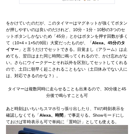
をかけていたのだが、このタイマーはマグネットが強くてボタン
が押しやすいのは良いのだけれど、10分・1分・10秒の3つのセ
ットボタンしかないため「45分」とかはボタンを押す回数が多く
て（10×4＋1×5の9回）大変だったものが、「
Alexa、45分のタ
イマー
」と言うだけでセットできる。目覚まし（アラーム）は止
めても、翌日はまた同じ時間に鳴ってくれるので、かけ忘れがな
い。さらにウイークデーとそれ以外を区別してセットしてくれる
ので、土日に朝早く起こされることもない（土日休みでない人に
は、対応できるのかな？）。
タイマーは複数同時に走らせることも出来るので、30分後と45
分後で鳴らすことも可
あと時刻はいちいちスマホ引っ張り出したり、TVの時刻表示を
確認しなくても「
Alexa、時間
」で事足りる。Showモードにし
ておけば常時表示も可で単純に「置時計」としても使える。