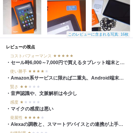
このレビューに含まれる写真: 16枚
レビューの視点
コストパフォーマンス
・セール時6,000～7,000円で買えるタブレット端末としては、非常に高い
使い勝手
・Amazon系サービスに限れば二重丸、Android端末としては今一歩
賢さ
・音声認識や、文脈解析は今少し
感度
・マイクの感度は悪い
発展性
・Alexaの調教と、スマートデバイスとの連携が上手くいけば、イロイロできる（ハズ！）