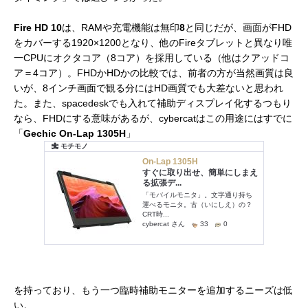
Fire HD 10
は、RAMや充電機能は無印
8
と同じだが、画面がFHD
をカバーする1920×1200となり、他のFireタブレットと異なり唯
一CPUにオクタコア（8コア）を採用している（他はクアッドコ
ア＝4コア）。FHDかHDかの比較では、前者の方が当然画質は良
いが、8インチ画面で観る分にはHD画質でも大差ないと思われ
た。また、spacedeskでも入れて補助ディスプレイ化するつもり
なら、FHDにする意味があるが、cybercatはこの用途にはすでに
「
Gechic On-Lap 1305H
」
を持っており、もう一つ臨時補助モニターを追加するニーズは低
い。