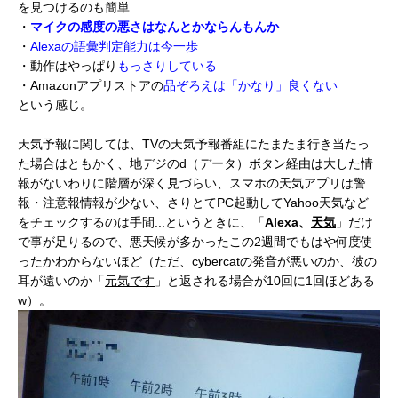
を見つけるのも簡単
・
マイクの感度の悪さはなんとかならんもんか
・
Alexaの語彙判定能力は今一歩
・動作はやっぱり
もっさりしている
・Amazonアプリストアの
品ぞろえは「かなり」良くない
という感じ。
天気予報に関しては、TVの天気予報番組にたまたま行き当たっ
た場合はともかく、地デジのd（データ）ボタン経由は大した情
報がないわりに階層が深く見づらい、スマホの天気アプリは警
報・注意報情報が少ない、さりとてPC起動してYahoo天気など
をチェックするのは手間...というときに、「
Alexa、
天気
」だけ
で事が足りるので、悪天候が多かったこの2週間でもはや何度使
ったかわからないほど（ただ、cybercatの発音が悪いのか、彼の
耳が遠いのか「
元気です
」と返される場合が10回に1回ほどある
w）。