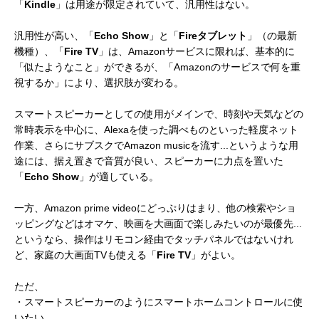
「
Kindle
」は用途が限定されていて、汎用性はない。
汎用性が高い、「
Echo Show
」と「
Fireタブレット
」（の最新
機種）、「
Fire TV
」は、Amazonサービスに限れば、基本的に
「似たようなこと」ができるが、「Amazonのサービスで何を重
視するか」により、選択肢が変わる。
スマートスピーカーとしての使用がメインで、時刻や天気などの
常時表示を中心に、Alexaを使った調べものといった軽度ネット
作業、さらにサブスクでAmazon musicを流す...というような用
途には、据え置きで音質が良い、スピーカーに力点を置いた
「
Echo Show
」が適している。
一方、Amazon prime videoにどっぷりはまり、他の検索やショ
ッピングなどはオマケ、映画を大画面で楽しみたいのが最優先...
というなら、操作はリモコン経由でタッチパネルではないけれ
ど、家庭の大画面TVも使える「
Fire TV
」がよい。
ただ、
・スマートスピーカーのようにスマートホームコントロールに使
いたい