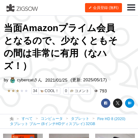
会員登録 (無料)
当面Amazonプライム会員
となるので、少なくともそ
の間は非常に有用（なハ
ズ！）
by
cybercatさん
(更新: 2025/05/17)
2021/01/25
793
34
COOL！
0
コメント
すべて
コンピュータ
タブレット
Fire HD 8 (2020)
タブレット ブルー (8インチHDディスプレイ) 32GB