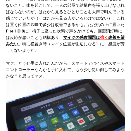
ないこと。体を起こして、一人の部屋で結構声を張り上げなけれ
ばならないのが、はたから見るとひとりごとを大声で叫んでいる
感じでアレだが（←はたから見る人がいるわけではない）、これ
は置く位置の吟味で多少は改善できるかも。ただ机の上に置いた
Fire HD 8
に、椅子に座った状態で声をかけても、画面消灯時に
は反応が悪いことも結構あり、
マイクの感度問題は
強く
改善を望
みたい
。特に横置き時（マイク位置が側辺になる）に、感度が芳
しくないようだ。
マァ、どうせ手に入れたんだから、スマートデバイスやスマート
コントローラーなんかも手に入れて、もう少し使い倒してみよう
かな？と思ってマス。