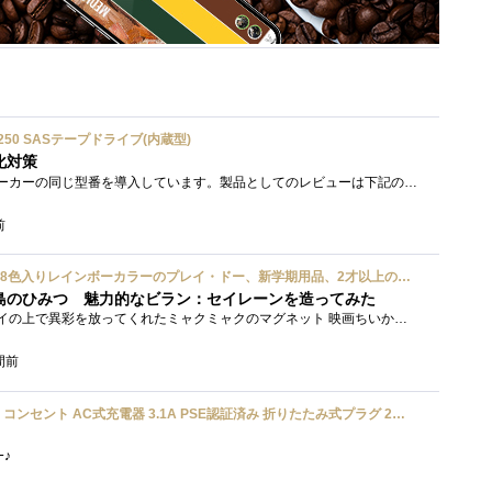
ium 6250 SASテープドライブ(内蔵型)
化対策
接続形式が違うが、同じメーカーの同じ型番を導入しています。製品としてのレビューは下記の方で行っています。いざ使おうとしたときに故障�...
前
ハズブロ(HASBRO) 約56g 8色入りレインボーカラーのプレイ・ドー、新学期用品、2才以上のプリスクールの子供向け、子供向けのアート&クラフト 粘土 ねんど、こどもの日、子供の日プレゼント
島のひみつ 魅力的なビラン：セイレーンを造ってみた
もう１年以上、釣り銭トレイの上で異彩を放ってくれたミャクミャクのマグネット 映画ちいかわ人魚の島のひみつを鑑賞後、素敵なビランのセイ...
間前
UGREEN usbアダプタ usb コンセント AC式充電器 3.1A PSE認証済み 折りたたみ式プラグ 2ポート
ﾜｰ♪