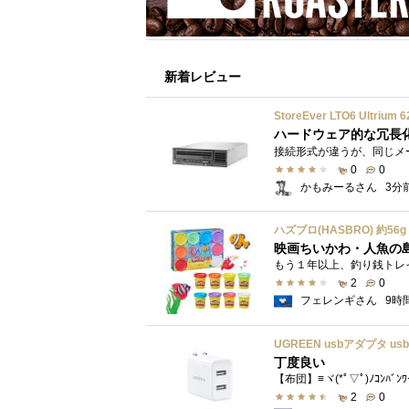
新着レビュー
StoreEver LTO6 Ultr
ハードウェア的な冗長
0
0
かもみーるさん
3分
映画ちいかわ・人魚の
2
0
フェレンギさん
9時
丁度良い
【布団】≡ヾ(*ﾟ▽ﾟ)ﾉｺﾝﾊﾞﾝ
2
0