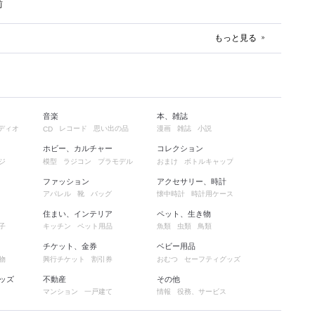
前
もっと見る
音楽
本、雑誌
ディオ
レコード
思い出の品
漫画
雑誌
小説
CD
ホビー、カルチャー
コレクション
ジ
模型
ラジコン
プラモデル
おまけ
ボトルキャップ
ファッション
アクセサリー、時計
アパレル
靴
バッグ
懐中時計
時計用ケース
住まい、インテリア
ペット、生き物
子
キッチン
ペット用品
魚類
虫類
鳥類
チケット、金券
ベビー用品
物
興行チケット
割引券
おむつ
セーフティグッズ
ッズ
不動産
その他
マンション
一戸建て
情報
役務、サービス