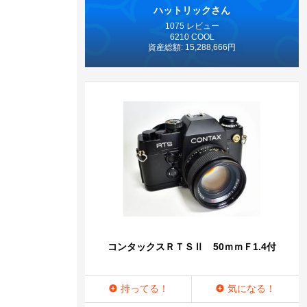
ハットリックさん
1075 レビュー
6210 COOL
資産総額: 15,288,666円
コンタックスＲＴＳⅡ 50ｍｍＦ1.4付
持ってる！
気になる！