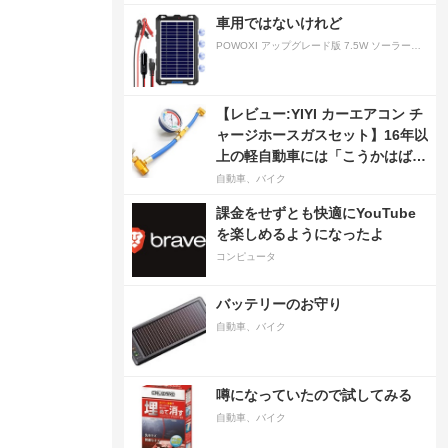
車用ではないけれど
POWOXI アップグレード版 7.5W ソーラーバッテリートリクルチャージャーメンテナー 12V ポータブル防水ソーラーパネル トリクル充電キット 車、自動車、オートバイ、ボート、マリン、RV、トレーラー、スノーモービルなど用
【レビュー:YIYI カーエアコン チ
ャージホースガスセット】16年以
上の軽自動車には「こうかはばつ
ぐんだ」が…
自動車、バイク
課金をせずとも快適にYouTube
を楽しめるようになったよ
コンピュータ
バッテリーのお守り
自動車、バイク
噂になっていたので試してみる
自動車、バイク