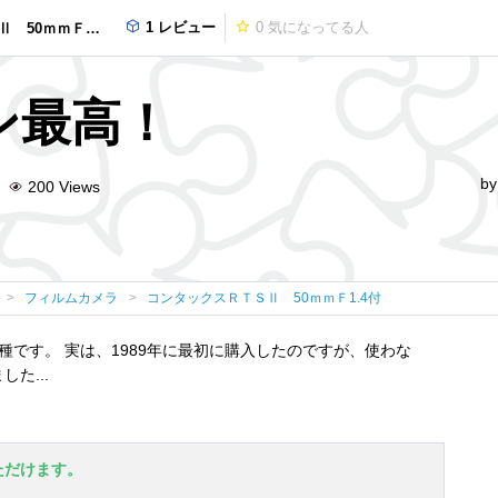
1 レビュー
0
気になってる人
0ｍｍＦ1.4付
ン最高！
b
200
Views
フィルムカメラ
コンタックスＲＴＳⅡ 50ｍｍＦ1.4付
です。 実は、1989年に最初に購入したのですが、使わな
た...
ただけます。