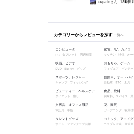
supatinさん
18時間
カテゴリーからレビューを探す
一覧へ
コンピュータ
家電、AV、カメラ
タブレット
周辺機器
キッチン
映像
オー
PC
映画、ビデオ
おもちゃ、ゲーム
グッズ
フィギュア
ビンテー
DVD
Blu-ray
スポーツ、レジャー
自動車、オートバイ
キャンプ
フィッシング
自動車
工具
ETC
ビューティー、ヘルスケア
食品、飲料
ダイエット
癒し
調味料、スパイス
菓
文房具、オフィス用品
花、園芸
筆記具
手帳
ガーデニング
観葉植
タレントグッズ
コミック、アニメグ
サイン
ファンクラブ会報
コスプレ衣装
直筆画