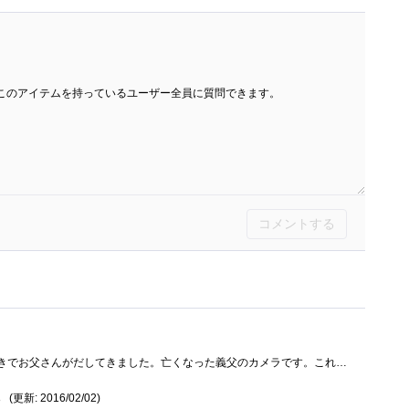
このアイテムを持っているユーザー全員に質問できます。
コメントする
次女がアナログカメラが好きでお父さんがだしてきました。亡くなった義父のカメラです。これみて大喜び。フィルム入れて喜んでました。おじ�...
(更新: 2016/02/02)
8