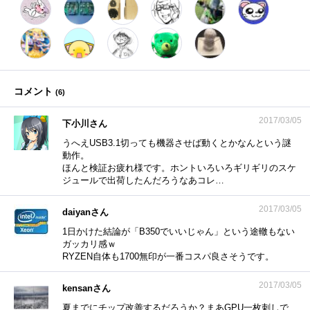
コメント
(
6
)
2017/03/05
下小川さん
うへえUSB3.1切っても機器させば動くとかなんという謎
動作。
ほんと検証お疲れ様です。ホントいろいろギリギリのスケ
ジュールで出荷したんだろうなあコレ…
2017/03/05
daiyanさん
1日かけた結論が「B350でいいじゃん」という途轍もない
ガッカリ感ｗ
RYZEN自体も1700無印が一番コスパ良さそうです。
2017/03/05
kensanさん
夏までにチップ改善するだろうか？まあGPU一枚刺しで