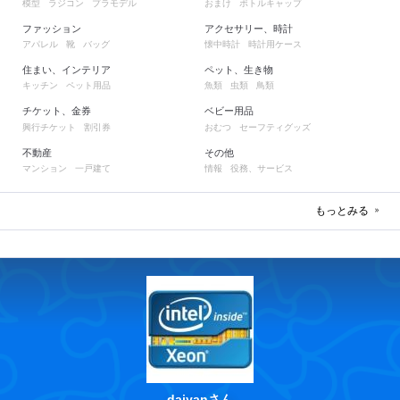
模型
ラジコン
プラモデル
おまけ
ボトルキャップ
ファッション
アクセサリー、時計
アパレル
靴
バッグ
懐中時計
時計用ケース
住まい、インテリア
ペット、生き物
キッチン
ペット用品
魚類
虫類
鳥類
チケット、金券
ベビー用品
興行チケット
割引券
おむつ
セーフティグッズ
不動産
その他
マンション
一戸建て
情報
役務、サービス
もっとみる
daiyanさん