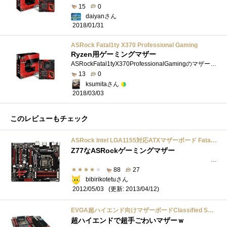
15
0
daiyanさん
2018/01/31
ASRock Fatal1ty X370 Professional Gaming
Ryzen用ゲーミングマザー
ASRockFatal1tyX370ProfessionalGamingのマザーがラッキーにも入手できましたので、ボード交換したレビューをしてみようと思います。 金欠病というか、�...
13
0
ksumitaさん
2018/03/03
このレビューもチェック
ASRock Intel LGA1155対応ATXマザーボード Fatal1ty Z77 Professional
Z77なASRockゲーミングマザー
最終更新日2013/4/12Fatal1tyなP67から引き続きZ77へ移行して...
88
27
bibirikotetuさん
(更新: 2013/04/12)
2012/05/03
EVGA超ハイエンド向けマザーボードClassified SR-X
超ハイエンドで超手ごわいマザーｗ