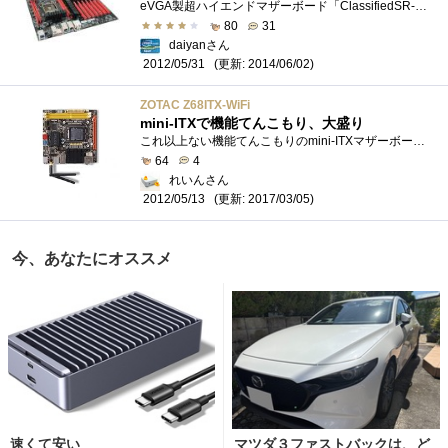
eVGA製超ハイエンドマザーボード「ClassifiedSR-X」です。XeonE5シリーズのデュアル構成に対応しています。マザーのフォームファクタは変則的なHPTXで�...
80
31
daiyanさん
(更新: 2014/06/02)
2012/05/31
ZOTAC Z68ITX-WiFi
mini-ITXで機能てんこもり、大盛り
これ以上ない機能てんこもりのmini-ITXマザーボードですね。次世代も発売されていますが、安定性重視な私は前世代で十分なのです。
64
4
れいんさん
(更新: 2017/03/05)
2012/05/13
今、あなたにオススメ
速くて安い
マツダ３ファストバックは、ど