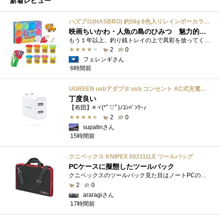
新着レビュー
ハズブロ(HASBRO) 約56g 8色入りレインボーカラーのプレイ・ドー、新学期用品、2才以上のプリスクールの子供向け、子供向けのアート&クラフト 粘土 ねんど、こどもの日、子供の日プレゼント
映画ちいかわ・人魚の島のひみつ 魅力的なビラン：セイレーンを造ってみた
もう１年以上、釣り銭トレイの上で異彩を放ってくれたミャクミャクのマグネット 映画ちいかわ人魚の島のひみつを鑑賞後、素敵なビランのセイ...
2
0
フェレンギさん
6時間前
UGREEN usbアダプタ usb コンセント AC式充電器 3.1A PSE認証済み 折りたたみ式プラグ 2ポート
丁度良い
【布団】≡ヾ(*ﾟ▽ﾟ)ﾉｺﾝﾊﾞﾝﾜｰ♪
2
0
supatinさん
15時間前
クニペックス KNIPEX 002111LE ツールバッグ
PCケースに擬態したツールバック
クニペックスのツールバック見た目はノートPCのバックみたい。中には工具を入れるポケットや工具を固定するゴムバンドが付いています。
2
0
araragiさん
17時間前