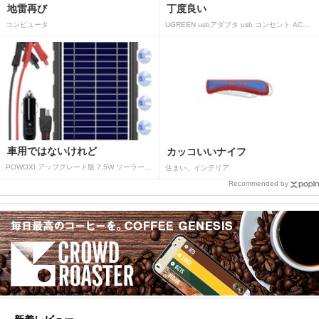
地雷再び
丁度良い
コンピュータ
UGREEN usbアダプタ usb コンセント AC式充電器 3.1A PSE認証済み 折りたたみ式プラグ 2ポート
車用ではないけれど
カッコいいナイフ
POWOXI アップグレード版 7.5W ソーラーバッテリートリクルチャージャーメンテナー 12V ポータブル防水ソーラーパネル トリクル充電キット 車、自動車、オートバイ、ボート、マリン、RV、トレーラー、スノーモービルなど用
住まい、インテリア
Recommended by