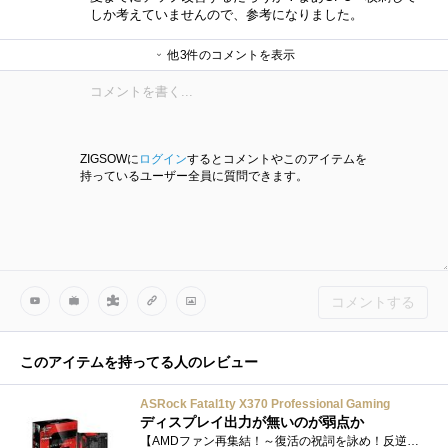
しか考えていませんので、参考になりました。
他3件のコメントを表示
daiyanさん
いぐなっちさん
daiyanさん
ZIGSOWに
ログイン
するとコメントやこのアイテムを
持っているユーザー全員に質問できます。
コメントする
このアイテムを持ってる人のレビュー
ASRock Fatal1ty X370 Professional Gaming
ディスプレイ出力が無いのが弱点か
【AMDファン再集結！～復活の祝詞を詠め！反逆の狼煙を上げろ！！～Ryzen(TM)レビュアー32Threads大募集】にて当選させて頂いたマザーボードになり�...