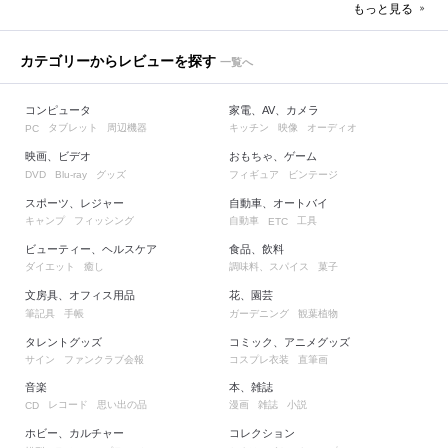
もっと見る
カテゴリーからレビューを探す
一覧へ
コンピュータ
家電、AV、カメラ
タブレット
周辺機器
キッチン
映像
オーディオ
PC
映画、ビデオ
おもちゃ、ゲーム
グッズ
フィギュア
ビンテージ
DVD
Blu-ray
スポーツ、レジャー
自動車、オートバイ
キャンプ
フィッシング
自動車
工具
ETC
ビューティー、ヘルスケア
食品、飲料
ダイエット
癒し
調味料、スパイス
菓子
文房具、オフィス用品
花、園芸
筆記具
手帳
ガーデニング
観葉植物
タレントグッズ
コミック、アニメグッズ
サイン
ファンクラブ会報
コスプレ衣装
直筆画
音楽
本、雑誌
レコード
思い出の品
漫画
雑誌
小説
CD
ホビー、カルチャー
コレクション