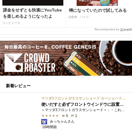
課金をせずとも快適にYouTube
噂になっていたので試してみる
を楽しめるようになったよ
自動車、バイク
コンピュータ
Recommended by
新着レビュー
マツダ3フロントガラスサンシェード カーシェード 車用 フロントウィンドウさんしえーど 遮光 断熱 カスタムパーツ 車種専用設計 折り畳み式 取付簡単 収納袋付き
使いだすと必ずフロントウインドウに設置する習慣がつきます
＜マツダ3フロントガラスサンシェード＞：・これまで使用していたサンシェードでも使用できるのですが、車内に蛇腹に畳んだサンシェード は�...
5
1
みっちゃんさん
16時間前