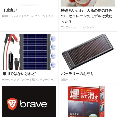
丁度良い
映画ちいかわ・人魚の島のひみ
つ セイレーンのモデルは犬だ
UGREEN usbアダプタ usb コンセント AC式充電器 3.1A PSE認証済み 折りたたみ式プラグ 2ポート
った？
アンティーク、コレクション
車用ではないけれど
バッテリーのお守り
POWOXI アップグレード版 7.5W ソーラーバッテリートリクルチャージャーメンテナー 12V ポータブル防水ソーラーパネル トリクル充電キット 車、自動車、オートバイ、ボート、マリン、RV、トレーラー、スノーモービルなど用
自動車、バイク