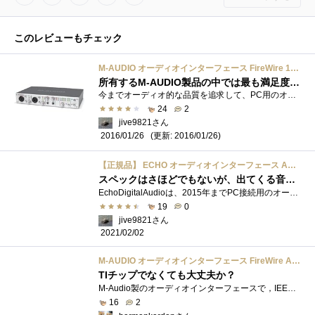
このレビューもチェック
M-AUDIO オーディオインターフェース FireWire 1814 MFW1814
所有するM-AUDIO製品の中では最も満足度が高い
今までオーディオ的な品質を追求して、PC用のオーディオインターフェースを色々と買いそろえていました。最近ではUSBやLANで接続できるピュアオ...
24
2
jive9821さん
(更新: 2016/01/26)
2016/01/26
【正規品】 ECHO オーディオインターフェース AUDIOFIRE 8
スペックはさほどでもないが、出てくる音はまずまず
EchoDigitalAudioは、2015年までPC接続用のオーディオインターフェースを製造していたメーカーでした。 特にPCIスロット用に名作が多く、私も同社製�...
19
0
jive9821さん
2021/02/02
M-AUDIO オーディオインターフェース FireWire Audiophile MFWAPMC
TIチップでなくても大丈夫か？
M-Audio製のオーディオインターフェースで，IEEE1394(FireWire)接続版です．今まで，USBオーディオインターフェースしか持っていなかったので，チャレ�...
16
2