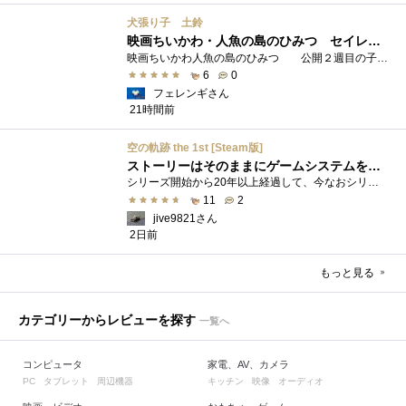
犬張り子 土鈴
映画ちいかわ・人魚の島のひみつ セイレーンのモデルは犬だった？
映画ちいかわ人魚の島のひみつ 公開２週目の子どもさんの来場が制限されているレイトショーでも満席でしたし新たにボンドロシールの来場�...
6
0
フェレンギさん
21時間前
空の軌跡 the 1st [Steam版]
ストーリーはそのままにゲームシステムを現代化
シリーズ開始から20年以上経過して、今なおシリーズの完結が見えてこない日本ファルコムのストーリーRPG、「英雄伝説軌跡シリーズ」。シリーズ...
11
2
jive9821さん
2日前
もっと見る
カテゴリーからレビューを探す
一覧へ
コンピュータ
家電、AV、カメラ
タブレット
周辺機器
キッチン
映像
オーディオ
PC