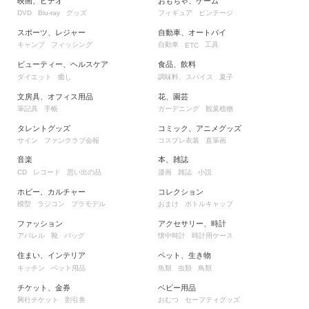
映画、ビデオ
おもちゃ、ゲーム
グッズ
フィギュア
ビンテージ
DVD
Blu-ray
スポーツ、レジャー
自動車、オートバイ
キャンプ
フィッシング
自動車
工具
ETC
ビューティー、ヘルスケア
食品、飲料
ダイエット
癒し
調味料、スパイス
菓子
文房具、オフィス用品
花、園芸
筆記具
手帳
ガーデニング
観葉植物
タレントグッズ
コミック、アニメグッズ
サイン
ファンクラブ会報
コスプレ衣装
直筆画
音楽
本、雑誌
レコード
思い出の品
漫画
雑誌
小説
CD
ホビー、カルチャー
コレクション
模型
ラジコン
プラモデル
おまけ
ボトルキャップ
ファッション
アクセサリー、時計
アパレル
靴
バッグ
懐中時計
時計用ケース
住まい、インテリア
ペット、生き物
キッチン
ペット用品
魚類
虫類
鳥類
チケット、金券
ベビー用品
興行チケット
割引券
おむつ
セーフティグッズ