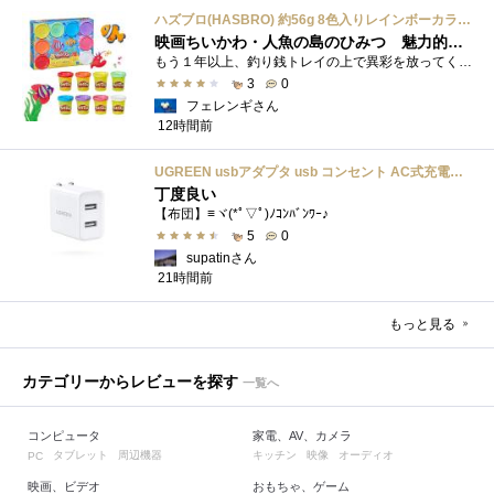
ハズブロ(HASBRO) 約56g 8色入りレインボーカラーのプレイ・ドー、新学期用品、2才以上のプリスクールの子供向け、子供向けのアート&クラフト 粘土 ねんど、こどもの日、子供の日プレゼント
映画ちいかわ・人魚の島のひみつ 魅力的なビラン：セイレーンを造ってみた
もう１年以上、釣り銭トレイの上で異彩を放ってくれたミャクミャクのマグネット 映画ちいかわ人魚の島のひみつを鑑賞後、素敵なビランのセイ...
3
0
フェレンギさん
12時間前
UGREEN usbアダプタ usb コンセント AC式充電器 3.1A PSE認証済み 折りたたみ式プラグ 2ポート
丁度良い
【布団】≡ヾ(*ﾟ▽ﾟ)ﾉｺﾝﾊﾞﾝﾜｰ♪
5
0
supatinさん
21時間前
もっと見る
カテゴリーからレビューを探す
一覧へ
コンピュータ
家電、AV、カメラ
タブレット
周辺機器
キッチン
映像
オーディオ
PC
映画、ビデオ
おもちゃ、ゲーム