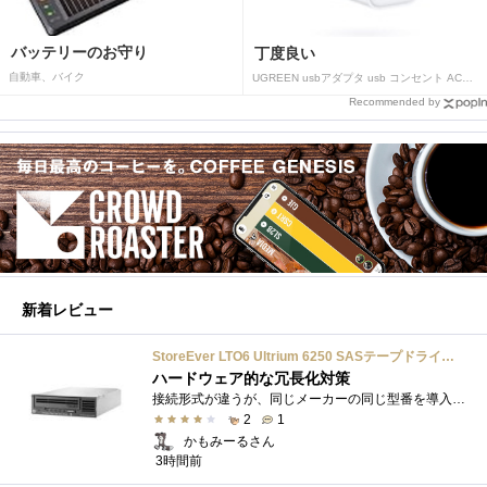
バッテリーのお守り
丁度良い
自動車、バイク
UGREEN usbアダプタ usb コンセント AC式充電器 3.1A PSE認証済み 折りたたみ式プラグ 2ポート
Recommended by
新着レビュー
StoreEver LTO6 Ultrium 6250 SASテープドライブ(内蔵型)
ハードウェア的な冗長化対策
接続形式が違うが、同じメーカーの同じ型番を導入しています。製品としてのレビューは下記の方で行っています。いざ使おうとしたときに故障�...
2
1
かもみーるさん
3時間前