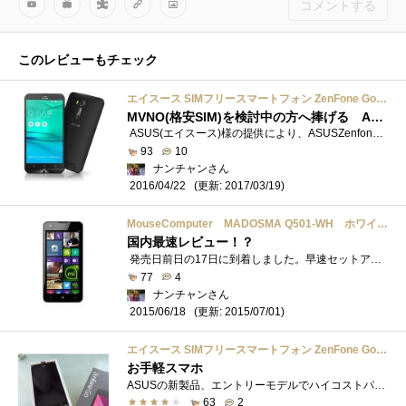
コメントする
このレビューもチェック
エイスース SIMフリースマートフォン ZenFone Go ブラック ZB551KL-BK16
MVNO(格安SIM)を検討中の方へ捧げる ASUS Zenfone Go 完全攻略マスター
ASUS(エイスース)様の提供により、ASUSZenfoneGo(ZB551KL)のレビューをお送りします。4月2日に発売になったばかりのASUSの最新機種です。 仕様はこんな...
93
10
ナンチャンさん
(更新: 2017/03/19)
2016/04/22
MouseComputer MADOSMA Q501-WH ホワイト WindowsPhone SIMフリー
国内最速レビュー！？
発売日前日の17日に到着しました。早速セットアップ。WindowsPhoneは2台目なので、ものの3分ほどでセットアップ完了。第一印象。画面がとてもキ�...
77
4
ナンチャンさん
(更新: 2015/07/01)
2015/06/18
エイスース SIMフリースマートフォン ZenFone Go ブラック ZB551KL-BK16
お手軽スマホ
ASUSの新製品、エントリーモデルでハイコストパフォーマンス、手軽に使用することができる話題のSIMフリースマホZenfoneGO（ZB551KL-BK16）です。OSに�...
63
2