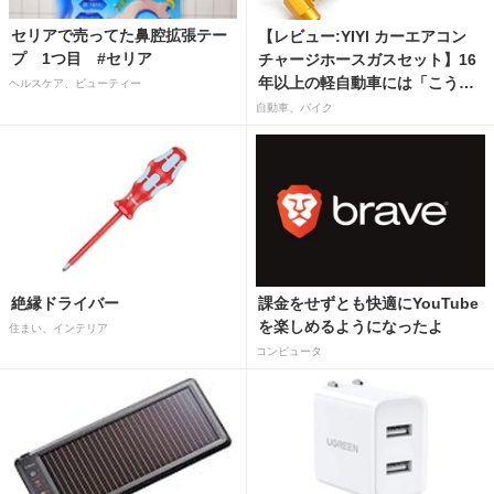
セリアで売ってた鼻腔拡張テー
【レビュー:YIYI カーエアコン
プ 1つ目 #セリア
チャージホースガスセット】16
年以上の軽自動車には「こうか
ヘルスケア、ビューティー
はばつぐんだ」が…
自動車、バイク
絶縁ドライバー
課金をせずとも快適にYouTube
を楽しめるようになったよ
住まい、インテリア
コンピュータ