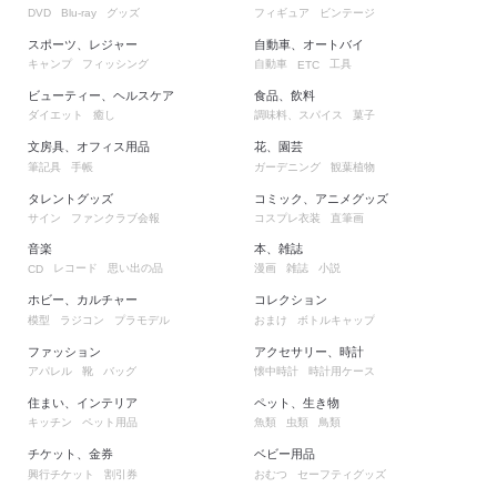
グッズ
フィギュア
ビンテージ
DVD
Blu-ray
スポーツ、レジャー
自動車、オートバイ
キャンプ
フィッシング
自動車
工具
ETC
ビューティー、ヘルスケア
食品、飲料
ダイエット
癒し
調味料、スパイス
菓子
文房具、オフィス用品
花、園芸
筆記具
手帳
ガーデニング
観葉植物
タレントグッズ
コミック、アニメグッズ
サイン
ファンクラブ会報
コスプレ衣装
直筆画
音楽
本、雑誌
レコード
思い出の品
漫画
雑誌
小説
CD
ホビー、カルチャー
コレクション
模型
ラジコン
プラモデル
おまけ
ボトルキャップ
ファッション
アクセサリー、時計
アパレル
靴
バッグ
懐中時計
時計用ケース
住まい、インテリア
ペット、生き物
キッチン
ペット用品
魚類
虫類
鳥類
チケット、金券
ベビー用品
興行チケット
割引券
おむつ
セーフティグッズ